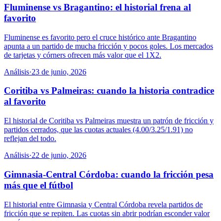
Fluminense vs Bragantino: el historial frena al
favorito
Fluminense es favorito pero el cruce histórico ante Bragantino
apunta a un partido de mucha fricción y pocos goles. Los mercados
de tarjetas y córners ofrecen más valor que el 1X2.
Análisis
·
23 de junio, 2026
Coritiba vs Palmeiras: cuando la historia contradice
al favorito
El historial de Coritiba vs Palmeiras muestra un patrón de fricción y
partidos cerrados, que las cuotas actuales (4.00/3.25/1.91) no
reflejan del todo.
Análisis
·
22 de junio, 2026
Gimnasia-Central Córdoba: cuando la fricción pesa
más que el fútbol
El historial entre Gimnasia y Central Córdoba revela partidos de
fricción que se repiten. Las cuotas sin abrir podrían esconder valor