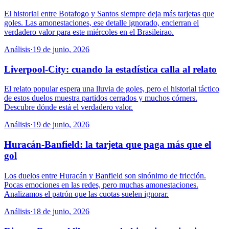
El historial entre Botafogo y Santos siempre deja más tarjetas que
goles. Las amonestaciones, ese detalle ignorado, encierran el
verdadero valor para este miércoles en el Brasileirao.
Análisis
·
19 de junio, 2026
Liverpool-City: cuando la estadística calla al relato
El relato popular espera una lluvia de goles, pero el historial táctico
de estos duelos muestra partidos cerrados y muchos córners.
Descubre dónde está el verdadero valor.
Análisis
·
19 de junio, 2026
Huracán-Banfield: la tarjeta que paga más que el
gol
Los duelos entre Huracán y Banfield son sinónimo de fricción.
Pocas emociones en las redes, pero muchas amonestaciones.
Analizamos el patrón que las cuotas suelen ignorar.
Análisis
·
18 de junio, 2026