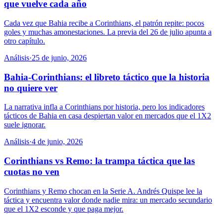
que vuelve cada año
Cada vez que Bahia recibe a Corinthians, el patrón repite: pocos
goles y muchas amonestaciones. La previa del 26 de julio apunta a
otro capítulo.
Análisis
·
25 de junio, 2026
Bahia-Corinthians: el libreto táctico que la historia
no quiere ver
La narrativa infla a Corinthians por historia, pero los indicadores
tácticos de Bahia en casa despiertan valor en mercados que el 1X2
suele ignorar.
Análisis
·
4 de junio, 2026
Corinthians vs Remo: la trampa táctica que las
cuotas no ven
Corinthians y Remo chocan en la Serie A. Andrés Quispe lee la
táctica y encuentra valor donde nadie mira: un mercado secundario
que el 1X2 esconde y que paga mejor.