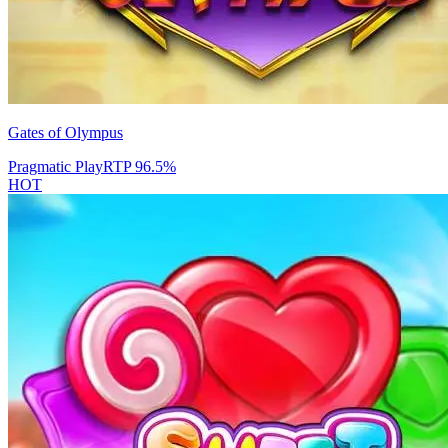
Gates of Olympus
Pragmatic Play
RTP
96.5
%
HOT