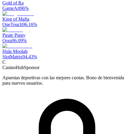
Gold of Ra
GameArt
96
%
King of Mafia
OneTouch
96.16
%
Pirate Piggy
Qora
96.09
%
Hula Moolah
SlotMatrix
94.43
%
C
CasinoHub
Sponsor
Apuestas deportivas con las mejores cuotas. Bono de bienvenida
para nuevos usuarios.