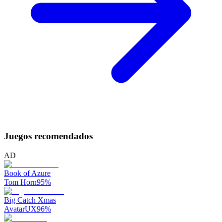
Juegos recomendados
AD
Book of Azure
Tom Horn
95
%
Big Catch Xmas
AvatarUX
96
%