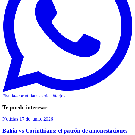
#
bahia
#
corinthians
#
serie a
#
tarjetas
Te puede interesar
Noticias
·
17 de junio, 2026
Bahia vs Corinthians: el patrón de amonestaciones