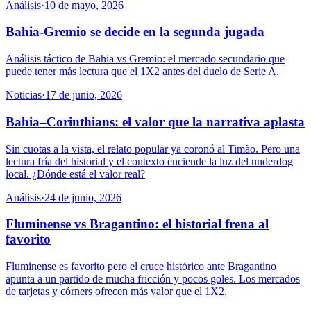
Análisis
·
10 de mayo, 2026
Bahia-Gremio se decide en la segunda jugada
Análisis táctico de Bahia vs Gremio: el mercado secundario que
puede tener más lectura que el 1X2 antes del duelo de Serie A.
Noticias
·
17 de junio, 2026
Bahia–Corinthians: el valor que la narrativa aplasta
Sin cuotas a la vista, el relato popular ya coronó al Timão. Pero una
lectura fría del historial y el contexto enciende la luz del underdog
local. ¿Dónde está el valor real?
Análisis
·
24 de junio, 2026
Fluminense vs Bragantino: el historial frena al
favorito
Fluminense es favorito pero el cruce histórico ante Bragantino
apunta a un partido de mucha fricción y pocos goles. Los mercados
de tarjetas y córners ofrecen más valor que el 1X2.