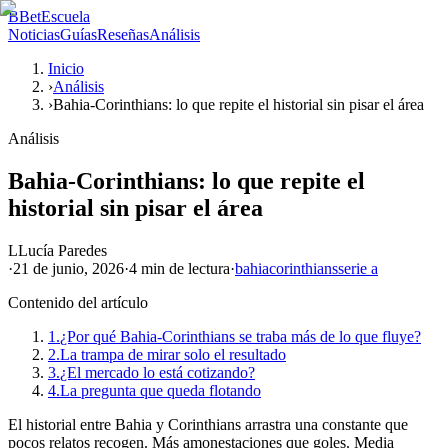
B
BetEscuela
Noticias
Guías
Reseñas
Análisis
Inicio
›
Análisis
›
Bahia-Corinthians: lo que repite el historial sin pisar el área
Análisis
Bahia-Corinthians: lo que repite el
historial sin pisar el área
L
Lucía Paredes
·
21 de junio, 2026
·
4 min
de lectura
·
bahia
corinthians
serie a
Contenido del artículo
1.
¿Por qué Bahia-Corinthians se traba más de lo que fluye?
2.
La trampa de mirar solo el resultado
3.
¿El mercado lo está cotizando?
4.
La pregunta que queda flotando
El historial entre Bahia y Corinthians arrastra una constante que
pocos relatos recogen. Más amonestaciones que goles. Media