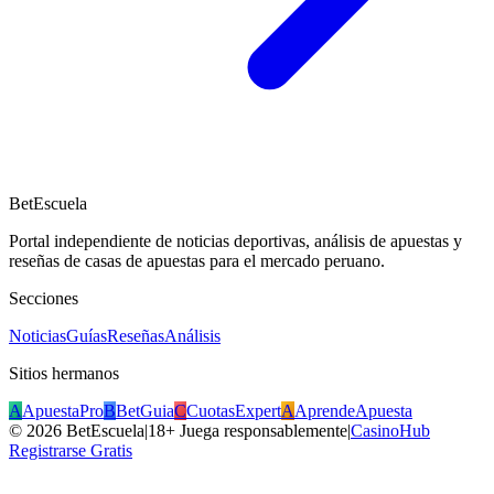
BetEscuela
Portal independiente de noticias deportivas, análisis de apuestas y
reseñas de casas de apuestas para el mercado peruano.
Secciones
Noticias
Guías
Reseñas
Análisis
Sitios hermanos
A
ApuestaPro
B
BetGuia
C
CuotasExpert
A
AprendeApuesta
©
2026
BetEscuela
|
18+ Juega responsablemente
|
CasinoHub
Registrarse Gratis