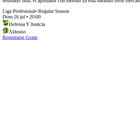
resultado final, el apostador con método ya está mirando otros mercad
Liga Profesional
•
Regular Season
Dom 26 jul
•
20:00
Defensa Y Justicia
Aldosivi
Registrarse Gratis