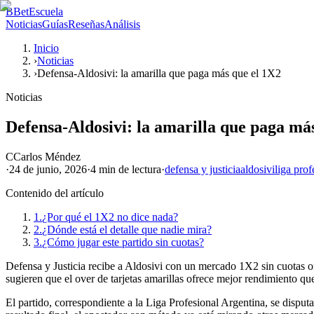
B
BetEscuela
Noticias
Guías
Reseñas
Análisis
Inicio
›
Noticias
›
Defensa-Aldosivi: la amarilla que paga más que el 1X2
Noticias
Defensa-Aldosivi: la amarilla que paga má
C
Carlos Méndez
·
24 de junio, 2026
·
4 min
de lectura
·
defensa y justicia
aldosivi
liga prof
Contenido del artículo
1.
¿Por qué el 1X2 no dice nada?
2.
¿Dónde está el detalle que nadie mira?
3.
¿Cómo jugar este partido sin cuotas?
Defensa y Justicia recibe a Aldosivi con un mercado 1X2 sin cuotas ofic
sugieren que el over de tarjetas amarillas ofrece mejor rendimiento qu
El partido, correspondiente a la Liga Profesional Argentina, se disput