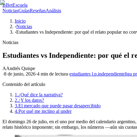
B
BetEscuela
Noticias
Guías
Reseñas
Análisis
Inicio
›
Noticias
›
Estudiantes vs Independiente: por qué el relato popular no co
Noticias
Estudiantes vs Independiente: por qué el r
A
Andrés Quispe
·
8 de junio, 2026
·
4 min
de lectura
·
estudiantes l.p.
independiente
liga p
Contenido del artículo
1.
¿Qué dice la narrativa?
2.
¿Y los datos?
3.
El mercado que puede pasar desapercibido
4.
Por qué me inclino al under
El domingo 26 de julio, en el uno por medio del calendario argentino
relato histórico imponente; sin embargo, los números —aún sin cuotas