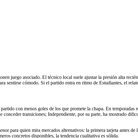
en juego asociado. El técnico local suele ajustar la presión alta recié
ra sentirse cómodo. Si el partido entra en ritmo de Estudiantes, el rela
n partido con menos goles de los que promete la chapa. En temporadas rec
 conceder transiciones; Independiente, por su parte, ha mostrado difi
r para quien mira mercados alternativos: la primera tarjeta antes de l
ros concretos disponibles, la tendencia cualitativa es sólida.