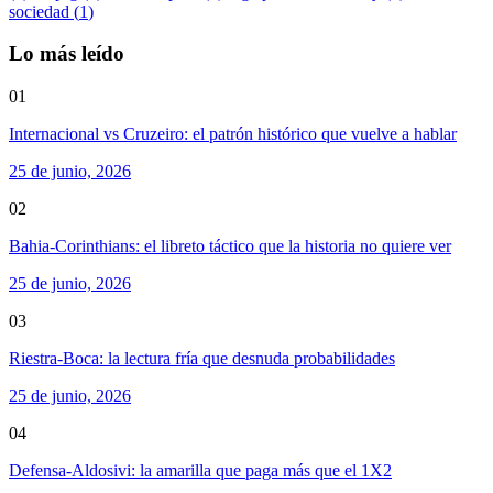
sociedad
(
1
)
Lo más leído
01
Internacional vs Cruzeiro: el patrón histórico que vuelve a hablar
25 de junio, 2026
02
Bahia-Corinthians: el libreto táctico que la historia no quiere ver
25 de junio, 2026
03
Riestra-Boca: la lectura fría que desnuda probabilidades
25 de junio, 2026
04
Defensa-Aldosivi: la amarilla que paga más que el 1X2