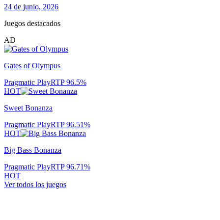
24 de junio, 2026
Juegos destacados
AD
Gates of Olympus
Pragmatic Play
RTP
96.5
%
HOT
Sweet Bonanza
Pragmatic Play
RTP
96.51
%
HOT
Big Bass Bonanza
Pragmatic Play
RTP
96.71
%
HOT
Ver todos los juegos