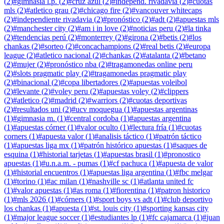
(
2
)
#
gimnasia l.p.
(
2
)
#
cruz azul
(
2
)
#
independ. rivadavia
(
2
)
#
cuotas
mls
(
2
)
#
atletico grau
(
2
)
#
chicago fire
(
2
)
#
vancouver whitecaps
(
2
)
#
independiente rivadavia
(
2
)
#
pronóstico
(
2
)
#
adt
(
2
)
#
apuestas mls
(
2
)
#
manchester city
(
2
)
#
am i in love
(
2
)
#
noticias peru
(
2
)
#
la tinka
(
2
)
#
tendencias perú
(
2
)
#
monterrey
(
2
)
#
girona
(
2
)
#
betis
(
2
)
#
los
chankas
(
2
)
#
sorteo
(
2
)
#
concachampions
(
2
)
#
real betis
(
2
)
#
europa
league
(
2
)
#
atletico nacional
(
2
)
#
chankas
(
2
)
#
atalanta
(
2
)
#
betano
(
2
)
#
mujer
(
2
)
#
pronóstico nba
(
2
)
#
tragamonedas online peru
(
2
)
#
slots pragmatic play
(
2
)
#
tragamonedas pragmatic play
(
2
)
#
binacional
(
2
)
#
copa libertadores
(
2
)
#
apuestas voleibol
(
2
)
#
levante
(
2
)
#
voley peru
(
2
)
#
apuestas voley
(
2
)
#
clippers
(
2
)
#
atletico
(
2
)
#
madrid
(
2
)
#
warriors
(
2
)
#
cuotas deportivas
(
2
)
#
resultados uni
(
2
)
#
ucv moquegua
(
1
)
#
apuestas argentinas
(
1
)
#
gimnasia m.
(
1
)
#
central cordoba
(
1
)
#
apuestas argentina
(
1
)
#
apuestas córner
(
1
)
#
valor oculto
(
1
)
#
lectura fría
(
1
)
#
cuotas
corners
(
1
)
#
apuesta valor
(
1
)
#
analisis táctico
(
1
)
#
patrón táctico
(
1
)
#
apuestas liga mx
(
1
)
#
patrón histórico apuestas
(
1
)
#
saques de
esquina
(
1
)
#
historial tarjetas
(
1
)
#
apuestas brasil
(
1
)
#
pronostico
apuestas
(
1
)
#
u.n.a.m. - pumas
(
1
)
#
cf pachuca
(
1
)
#
apuesta de valor
(
1
)
#
historial encuentros
(
1
)
#
apuestas liga argentina
(
1
)
#
fbc melgar
(
1
)
#
torino
(
1
)
#
ac milan
(
1
)
#
nashville sc
(
1
)
#
atlanta united fc
(
1
)
#
valor apuestas
(
1
)
#
as roma
(
1
)
#
fiorentina
(
1
)
#
patron historico
(
1
)
#
mls 2026
(
1
)
#
córners
(
1
)
#
sport boys vs adt
(
1
)
#
club deportivo
los chankas
(
1
)
#
apuesta
(
1
)
#
st. louis city
(
1
)
#
sporting kansas city
(
1
)
#
major league soccer
(
1
)
#
estudiantes lp
(
1
)
#
fc cajamarca
(
1
)
#
juan