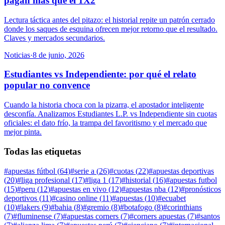
pagan más que el 1X2
Lectura táctica antes del pitazo: el historial repite un patrón cerrado
donde los saques de esquina ofrecen mejor retorno que el resultado.
Claves y mercados secundarios.
Noticias
·
8 de junio, 2026
Estudiantes vs Independiente: por qué el relato
popular no convence
Cuando la historia choca con la pizarra, el apostador inteligente
desconfía. Analizamos Estudiantes L.P. vs Independiente sin cuotas
oficiales: el dato frío, la trampa del favoritismo y el mercado que
mejor pinta.
Todas las etiquetas
#
apuestas fútbol
(
64
)
#
serie a
(
26
)
#
cuotas
(
22
)
#
apuestas deportivas
(
20
)
#
liga profesional
(
17
)
#
liga 1
(
17
)
#
historial
(
16
)
#
apuestas futbol
(
15
)
#
peru
(
12
)
#
apuestas en vivo
(
12
)
#
apuestas nba
(
12
)
#
pronósticos
deportivos
(
11
)
#
casino online
(
11
)
#
apuestas
(
10
)
#
ecuabet
(
10
)
#
lakers
(
9
)
#
bahia
(
8
)
#
gremio
(
8
)
#
botafogo
(
8
)
#
corinthians
(
7
)
#
fluminense
(
7
)
#
apuestas corners
(
7
)
#
corners apuestas
(
7
)
#
santos