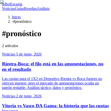
B
BetEscuela
Noticias
Guías
Reseñas
Análisis
Inicio
›
#pronóstico
#
pronóstico
2
artículos
Noticias
·
5 de junio, 2026
Riestra-Boca: el filo está en las amonestaciones, no
en el resultado
Las cuotas para el 1X2 en Deportivo Riestra vs Boca Juniors no
ofrecen margen, pero el mercado de amonestaciones oculta un
patrón rentable. Análisis táctico, datos y pronóstico.
Noticias
·
2 de junio, 2026
Vitoria vs Vasco DA Gama: la historia que las cuotas