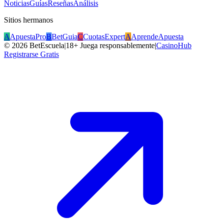
Noticias
Guías
Reseñas
Análisis
Sitios hermanos
A
ApuestaPro
B
BetGuia
C
CuotasExpert
A
AprendeApuesta
©
2026
BetEscuela
|
18+ Juega responsablemente
|
CasinoHub
Registrarse Gratis