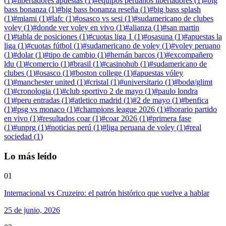
(
1
)
#
libertadores apuestas
(
1
)
#
equipos peruanos libertadores
(
1
)
#
big
bass bonanza
(
1
)
#
big bass bonanza reseña
(
1
)
#
big bass splash
(
1
)
#
miami
(
1
)
#
lafc
(
1
)
#
osasco vs sesi
(
1
)
#
sudamericano de clubes
voley
(
1
)
#
donde ver voley en vivo
(
1
)
#
alianza
(
1
)
#
san martin
(
1
)
#
tabla de posiciones
(
1
)
#
cuotas liga 1
(
1
)
#
osasuna
(
1
)
#
apuestas la
liga
(
1
)
#
cuotas fútbol
(
1
)
#
sudamericano de voley
(
1
)
#
voley peruano
(
1
)
#
dolar
(
1
)
#
tipo de cambio
(
1
)
#
hernán barcos
(
1
)
#
excompañero
ldu
(
1
)
#
comercio
(
1
)
#
brasil
(
1
)
#
casinohub
(
1
)
#
sudamericano de
clubes
(
1
)
#
osasco
(
1
)
#
boston college
(
1
)
#
apuestas vóley
(
1
)
#
manchester united
(
1
)
#
cristal
(
1
)
#
universitario
(
1
)
#
bodø/glimt
(
1
)
#
cronologia
(
1
)
#
club sportivo 2 de mayo
(
1
)
#
paulo londra
(
1
)
#
peru entradas
(
1
)
#
atletico madrid
(
1
)
#
2 de mayo
(
1
)
#
benfica
(
1
)
#
psg vs monaco
(
1
)
#
champions league 2026
(
1
)
#
horario partido
en vivo
(
1
)
#
resultados coar
(
1
)
#
coar 2026
(
1
)
#
primera fase
(
1
)
#
unprg
(
1
)
#
noticias perú
(
1
)
#
liga peruana de voley
(
1
)
#
real
sociedad
(
1
)
Lo más leído
01
Internacional vs Cruzeiro: el patrón histórico que vuelve a hablar
25 de junio, 2026