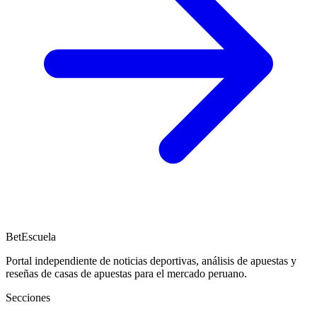
BetEscuela
Portal independiente de noticias deportivas, análisis de apuestas y
reseñas de casas de apuestas para el mercado peruano.
Secciones