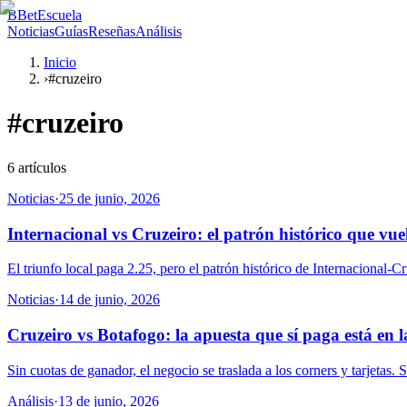
B
BetEscuela
Noticias
Guías
Reseñas
Análisis
Inicio
›
#cruzeiro
#
cruzeiro
6
artículos
Noticias
·
25 de junio, 2026
Internacional vs Cruzeiro: el patrón histórico que vue
El triunfo local paga 2.25, pero el patrón histórico de Internacional-Cr
Noticias
·
14 de junio, 2026
Cruzeiro vs Botafogo: la apuesta que sí paga está en 
Sin cuotas de ganador, el negocio se traslada a los corners y tarjetas
Análisis
·
13 de junio, 2026