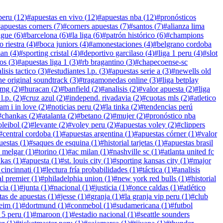
peru
(
12
)
#
apuestas en vivo
(
12
)
#
apuestas nba
(
12
)
#
pronósticos
#
apuestas corners
(
7
)
#
corners apuestas
(
7
)
#
santos
(
7
)
#
alianza lima
ague
(
6
)
#
barcelona
(
6
)
#
la liga
(
6
)
#
patrón histórico
(
6
)
#
champions
o riestra
(
4
)
#
boca juniors
(
4
)
#
amonestaciones
(
4
)
#
belgrano cordoba
man
(
4
)
#
sporting cristal
(
4
)
#
deportivo garcilaso
(
4
)
#
liga 1 peru
(
4
)
#
slot
os
(
3
)
#
apuestas liga 1
(
3
)
#
rb bragantino
(
3
)
#
chapecoense-sc
lisis tactico
(
3
)
#
estudiantes l.p.
(
3
)
#
apuestas serie a
(
3
)
#
newells old
ne original soundtrack
(
3
)
#
tragamonedas online
(
3
)
#
liga betplay
-mg
(
2
)
#
huracan
(
2
)
#
banfield
(
2
)
#
analisis
(
2
)
#
valor apuesta
(
2
)
#
liga
l.p.
(
2
)
#
cruz azul
(
2
)
#
independ. rivadavia
(
2
)
#
cuotas mls
(
2
)
#
atletico
am i in love
(
2
)
#
noticias peru
(
2
)
#
la tinka
(
2
)
#
tendencias perú
#
chankas
(
2
)
#
atalanta
(
2
)
#
betano
(
2
)
#
mujer
(
2
)
#
pronóstico nba
oleibol
(
2
)
#
levante
(
2
)
#
voley peru
(
2
)
#
apuestas voley
(
2
)
#
clippers
#
central cordoba
(
1
)
#
apuestas argentina
(
1
)
#
apuestas córner
(
1
)
#
valor
uestas
(
1
)
#
saques de esquina
(
1
)
#
historial tarjetas
(
1
)
#
apuestas brasil
c melgar
(
1
)
#
torino
(
1
)
#
ac milan
(
1
)
#
nashville sc
(
1
)
#
atlanta united fc
nkas
(
1
)
#
apuesta
(
1
)
#
st. louis city
(
1
)
#
sporting kansas city
(
1
)
#
major
 cincinnati
(
1
)
#
lectura fría probabilidades
(
1
)
#
táctica
(
1
)
#
analisis
al premier
(
1
)
#
philadelphia union
(
1
)
#
new york red bulls
(
1
)
#
historial
cia
(
1
)
#
junta
(
1
)
#
nacional
(
1
)
#
justicia
(
1
)
#
once caldas
(
1
)
#
atlético
tas de apuestas
(
1
)
#
jesse
(
1
)
#
granja
(
1
)
#
la granja vip peru
(
1
)
#
club
eim
(
1
)
#
dortmund
(
1
)
#
conmebol
(
1
)
#
sudamericana
(
1
)
#
futbol
 5 peru
(
1
)
#
maroon
(
1
)
#
estadio nacional
(
1
)
#
seattle sounders