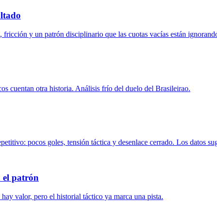
ultado
, fricción y un patrón disciplinario que las cuotas vacías están ignorand
os cuentan otra historia. Análisis frío del duelo del Brasileirao.
epetitivo: pocos goles, tensión táctica y desenlace cerrado. Los datos sug
 el patrón
ay valor, pero el historial táctico ya marca una pista.