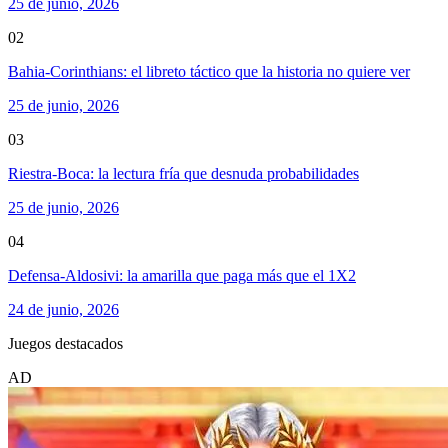
25 de junio, 2026
02
Bahia-Corinthians: el libreto táctico que la historia no quiere ver
25 de junio, 2026
03
Riestra-Boca: la lectura fría que desnuda probabilidades
25 de junio, 2026
04
Defensa-Aldosivi: la amarilla que paga más que el 1X2
24 de junio, 2026
Juegos destacados
AD