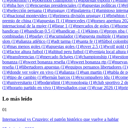
(
1
)
#
pokemon
(
1
)
#
pokemon champions
(
1
)
#
apuestas esports
(
1
)
#
nint
(
1
)
#
nba hoy
(
1
)
#
encuestas presidenciales
(
1
)
#
apuestas políticas
(
1
)
#
e
(
1
)
#
selección peruana
(
1
)
#
uruguay
(
1
)
#
inglaterra
(
1
)
#
amistoso intern
(
1
)
#
nacional montevideo
(
1
)
#
primera división uruguay
(
1
)
#
brighton
(
premio de china
(
1
)
#
apuestas f1
(
1
)
#
mercedes
(
1
)
#
torneo apertura 20
internacional de la mujer
(
1
)
#
ligue 1
(
1
)
#
mercados de goles
(
1
)
#
horne
handicap
(
1
)
#
handicap 0.5
(
1
)
#
handicap -1
(
1
)
#
kings
(
1
)
#
props nba
(
combinadas
(
1
)
#
parlay
(
1
)
#
acumulador
(
1
)
#
apuesta multiple
(
1
)
#
amer
slots
(
1
)
#
alianza atlético
(
1
)
#
adt tarma
(
1
)
#
santa fe
(
1
)
#
fútbol colomb
(
1
)
#
mas menos goles
(
1
)
#
apuestas goles
(
1
)
#
over 2.5
(
1
)
#
wolf gold
(
(
1
)
#
factor altura futbol
(
1
)
#
altitud peru futbol
(
1
)
#
ventaja local altura
(
1
)
#
transferencias
(
1
)
#
mercado fichajes
(
1
)
#
championship
(
1
)
#
gestio
bonanza
(
1
)
#
sweet bonanza reseña
(
1
)
#
sweet bonanza rtp
(
1
)
#
nuevas
reseña
(
1
)
#
libertadores apuestas
(
1
)
#
equipos peruanos libertadores
(
1
)
(
1
)
#
donde ver voley en vivo
(
1
)
#
alianza
(
1
)
#
san martin
(
1
)
#
tabla de 
(
1
)
#
tipo de cambio
(
1
)
#
hernán barcos
(
1
)
#
excompañero ldu
(
1
)
#
come
(
1
)
#
universitario
(
1
)
#
bodø/glimt
(
1
)
#
cronologia
(
1
)
#
club sportivo 2 
(
1
)
#
horario partido en vivo
(
1
)
#
resultados coar
(
1
)
#
coar 2026
(
1
)
#
pri
Lo más leído
01
Internacional vs Cruzeiro: el patrón histórico que vuelve a hablar