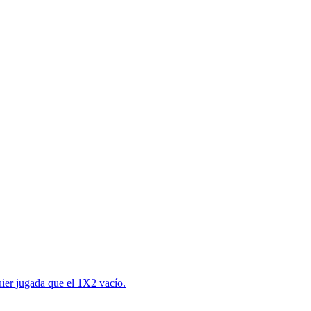
uier jugada que el 1X2 vacío.