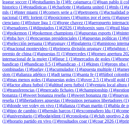
league soccer
(
1
)
#
estudiantes lp
(
1
)
#
fc cajamarca
(
1
)
#
juan pablo ii co
historico
(
1
)
#
estadísticas
(
1
)
#
charlotte
(
1
)
#
atlanta united
(
1
)
#
mls
(
1
)
#
mls
(
1
)
#
inter miami
(
1
)
#
corners serie a
(
1
)
#
petroperu
(
1
)
#
actualidad p
nacional
(
1
)
#
fc lorient
(
1
)
#
posiciones
(
1
)
#
juntos por el peru
(
1
)
#
apues
cienciano
(
1
)
#
fixture liga 1
(
1
)
#
jorge chavez
(
1
)
#
aeropuerto internaci
(
1
)
#
senadores
(
1
)
#
diputados
(
1
)
#
2026
(
1
)
#
phoenix suns
(
1
)
#
trail blaz
(
1
)
#
pokemon
(
1
)
#
pokemon champions
(
1
)
#
apuestas esports
(
1
)
#
nint
(
1
)
#
nba hoy
(
1
)
#
encuestas presidenciales
(
1
)
#
apuestas políticas
(
1
)
#
e
(
1
)
#
selección peruana
(
1
)
#
uruguay
(
1
)
#
inglaterra
(
1
)
#
amistoso intern
(
1
)
#
nacional montevideo
(
1
)
#
primera división uruguay
(
1
)
#
brighton
(
premio de china
(
1
)
#
apuestas f1
(
1
)
#
mercedes
(
1
)
#
torneo apertura 20
internacional de la mujer
(
1
)
#
ligue 1
(
1
)
#
mercados de goles
(
1
)
#
horne
handicap
(
1
)
#
handicap 0.5
(
1
)
#
handicap -1
(
1
)
#
kings
(
1
)
#
props nba
(
combinadas
(
1
)
#
parlay
(
1
)
#
acumulador
(
1
)
#
apuesta multiple
(
1
)
#
amer
slots
(
1
)
#
alianza atlético
(
1
)
#
adt tarma
(
1
)
#
santa fe
(
1
)
#
fútbol colomb
(
1
)
#
mas menos goles
(
1
)
#
apuestas goles
(
1
)
#
over 2.5
(
1
)
#
wolf gold
(
(
1
)
#
factor altura futbol
(
1
)
#
altitud peru futbol
(
1
)
#
ventaja local altura
(
1
)
#
transferencias
(
1
)
#
mercado fichajes
(
1
)
#
championship
(
1
)
#
gestio
bonanza
(
1
)
#
sweet bonanza reseña
(
1
)
#
sweet bonanza rtp
(
1
)
#
nuevas
reseña
(
1
)
#
libertadores apuestas
(
1
)
#
equipos peruanos libertadores
(
1
)
(
1
)
#
donde ver voley en vivo
(
1
)
#
alianza
(
1
)
#
san martin
(
1
)
#
tabla de 
(
1
)
#
tipo de cambio
(
1
)
#
hernán barcos
(
1
)
#
excompañero ldu
(
1
)
#
come
(
1
)
#
universitario
(
1
)
#
bodø/glimt
(
1
)
#
cronologia
(
1
)
#
club sportivo 2 
(
1
)
#
horario partido en vivo
(
1
)
#
resultados coar
(
1
)
#
coar 2026
(
1
)
#
pri