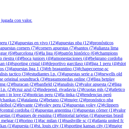
 jugada con valor.
peru
(
12
)
#
apuestas en vivo
(
12
)
#
apuestas nba
(
12
)
#
pronósticos
#
apuestas corners
(
7
)
#
corners apuestas
(
7
)
#
santos
(
7
)
#
alianza lima
ague
(
6
)
#
barcelona
(
6
)
#
la liga
(
6
)
#
patrón histórico
(
6
)
#
champions
o riestra
(
4
)
#
boca juniors
(
4
)
#
amonestaciones
(
4
)
#
belgrano cordoba
man
(
4
)
#
sporting cristal
(
4
)
#
deportivo garcilaso
(
4
)
#
liga 1 peru
(
4
)
#
slot
os
(
3
)
#
apuestas liga 1
(
3
)
#
rb bragantino
(
3
)
#
chapecoense-sc
lisis tactico
(
3
)
#
estudiantes l.p.
(
3
)
#
apuestas serie a
(
3
)
#
newells old
ne original soundtrack
(
3
)
#
tragamonedas online
(
3
)
#
liga betplay
-mg
(
2
)
#
huracan
(
2
)
#
banfield
(
2
)
#
analisis
(
2
)
#
valor apuesta
(
2
)
#
liga
l.p.
(
2
)
#
cruz azul
(
2
)
#
independ. rivadavia
(
2
)
#
cuotas mls
(
2
)
#
atletico
am i in love
(
2
)
#
noticias peru
(
2
)
#
la tinka
(
2
)
#
tendencias perú
#
chankas
(
2
)
#
atalanta
(
2
)
#
betano
(
2
)
#
mujer
(
2
)
#
pronóstico nba
oleibol
(
2
)
#
levante
(
2
)
#
voley peru
(
2
)
#
apuestas voley
(
2
)
#
clippers
#
central cordoba
(
1
)
#
apuestas argentina
(
1
)
#
apuestas córner
(
1
)
#
valor
uestas
(
1
)
#
saques de esquina
(
1
)
#
historial tarjetas
(
1
)
#
apuestas brasil
c melgar
(
1
)
#
torino
(
1
)
#
ac milan
(
1
)
#
nashville sc
(
1
)
#
atlanta united fc
nkas
(
1
)
#
apuesta
(
1
)
#
st. louis city
(
1
)
#
sporting kansas city
(
1
)
#
major