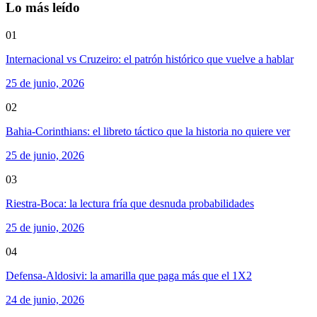
Lo más leído
01
Internacional vs Cruzeiro: el patrón histórico que vuelve a hablar
25 de junio, 2026
02
Bahia-Corinthians: el libreto táctico que la historia no quiere ver
25 de junio, 2026
03
Riestra-Boca: la lectura fría que desnuda probabilidades
25 de junio, 2026
04
Defensa-Aldosivi: la amarilla que paga más que el 1X2
24 de junio, 2026