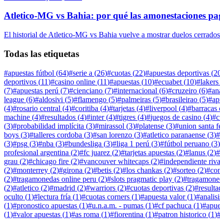
Atletico-MG vs Bahia: por qué las amonestaciones p
El historial de Atletico-MG vs Bahia vuelve a mostrar duelos cerrados 
Todas las etiquetas
#
apuestas fútbol
(
64
)
#
serie a
(
26
)
#
cuotas
(
22
)
#
apuestas deportivas
(
2
deportivos
(
11
)
#
casino online
(
11
)
#
apuestas
(
10
)
#
ecuabet
(
10
)
#
lakers
(
7
)
#
apuestas perú
(
7
)
#
cienciano
(
7
)
#
internacional
(
6
)
#
cruzeiro
(
6
)
#
an
league
(
6
)
#
aldosivi
(
5
)
#
flamengo
(
5
)
#
palmeiras
(
5
)
#
brasileirao
(
5
)
#
ap
(
4
)
#
rosario central
(
4
)
#
coritiba
(
4
)
#
tarjetas
(
4
)
#
liverpool
(
4
)
#
barracas 
machine
(
4
)
#
resultados
(
4
)
#
inter
(
4
)
#
tigres
(
4
)
#
juegos de casino
(
4
)
#
c
(
3
)
#
probabilidad implícita
(
3
)
#
mirassol
(
3
)
#
platense
(
3
)
#
union santa f
boys
(
3
)
#
talleres cordoba
(
3
)
#
san lorenzo
(
3
)
#
atletico paranaense
(
3
)
#
(
3
)
#
psg
(
3
)
#
nba
(
3
)
#
bundesliga
(
3
)
#
liga 1 perú
(
3
)
#
fútbol peruano
(
3
)
profesional argentina
(
2
)
#
fc juarez
(
2
)
#
tarjetas apuestas
(
2
)
#
lanus
(
2
)
#
grau
(
2
)
#
chicago fire
(
2
)
#
vancouver whitecaps
(
2
)
#
independiente riv
(
2
)
#
monterrey
(
2
)
#
girona
(
2
)
#
betis
(
2
)
#
los chankas
(
2
)
#
sorteo
(
2
)
#
co
(
2
)
#
tragamonedas online peru
(
2
)
#
slots pragmatic play
(
2
)
#
tragamone
(
2
)
#
atletico
(
2
)
#
madrid
(
2
)
#
warriors
(
2
)
#
cuotas deportivas
(
2
)
#
resulta
oculto
(
1
)
#
lectura fría
(
1
)
#
cuotas corners
(
1
)
#
apuesta valor
(
1
)
#
analisi
(
1
)
#
pronostico apuestas
(
1
)
#
u.n.a.m. - pumas
(
1
)
#
cf pachuca
(
1
)
#
apue
(
1
)
#
valor apuestas
(
1
)
#
as roma
(
1
)
#
fiorentina
(
1
)
#
patron historico
(
1
)