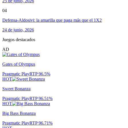
25 de junio, 2026
04
Defensa-Aldosivi: la amarilla que paga más que el 1X2
24 de junio, 2026
Juegos destacados
AD
Gates of Olympus
Pragmatic Play
RTP
96.5
%
HOT
Sweet Bonanza
Pragmatic Play
RTP
96.51
%
HOT
Big Bass Bonanza
Pragmatic Play
RTP
96.71
%