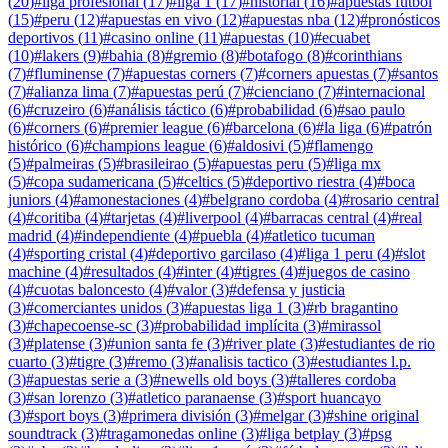
(
20
)
#
liga profesional
(
17
)
#
liga 1
(
17
)
#
historial
(
16
)
#
apuestas futbol
(
15
)
#
peru
(
12
)
#
apuestas en vivo
(
12
)
#
apuestas nba
(
12
)
#
pronósticos
deportivos
(
11
)
#
casino online
(
11
)
#
apuestas
(
10
)
#
ecuabet
(
10
)
#
lakers
(
9
)
#
bahia
(
8
)
#
gremio
(
8
)
#
botafogo
(
8
)
#
corinthians
(
7
)
#
fluminense
(
7
)
#
apuestas corners
(
7
)
#
corners apuestas
(
7
)
#
santos
(
7
)
#
alianza lima
(
7
)
#
apuestas perú
(
7
)
#
cienciano
(
7
)
#
internacional
(
6
)
#
cruzeiro
(
6
)
#
análisis táctico
(
6
)
#
probabilidad
(
6
)
#
sao paulo
(
6
)
#
corners
(
6
)
#
premier league
(
6
)
#
barcelona
(
6
)
#
la liga
(
6
)
#
patrón
histórico
(
6
)
#
champions league
(
6
)
#
aldosivi
(
5
)
#
flamengo
(
5
)
#
palmeiras
(
5
)
#
brasileirao
(
5
)
#
apuestas peru
(
5
)
#
liga mx
(
5
)
#
copa sudamericana
(
5
)
#
celtics
(
5
)
#
deportivo riestra
(
4
)
#
boca
juniors
(
4
)
#
amonestaciones
(
4
)
#
belgrano cordoba
(
4
)
#
rosario central
(
4
)
#
coritiba
(
4
)
#
tarjetas
(
4
)
#
liverpool
(
4
)
#
barracas central
(
4
)
#
real
madrid
(
4
)
#
independiente
(
4
)
#
puebla
(
4
)
#
atletico tucuman
(
4
)
#
sporting cristal
(
4
)
#
deportivo garcilaso
(
4
)
#
liga 1 peru
(
4
)
#
slot
machine
(
4
)
#
resultados
(
4
)
#
inter
(
4
)
#
tigres
(
4
)
#
juegos de casino
(
4
)
#
cuotas baloncesto
(
4
)
#
valor
(
3
)
#
defensa y justicia
(
3
)
#
comerciantes unidos
(
3
)
#
apuestas liga 1
(
3
)
#
rb bragantino
(
3
)
#
chapecoense-sc
(
3
)
#
probabilidad implícita
(
3
)
#
mirassol
(
3
)
#
platense
(
3
)
#
union santa fe
(
3
)
#
river plate
(
3
)
#
estudiantes de rio
cuarto
(
3
)
#
tigre
(
3
)
#
remo
(
3
)
#
analisis tactico
(
3
)
#
estudiantes l.p.
(
3
)
#
apuestas serie a
(
3
)
#
newells old boys
(
3
)
#
talleres cordoba
(
3
)
#
san lorenzo
(
3
)
#
atletico paranaense
(
3
)
#
sport huancayo
(
3
)
#
sport boys
(
3
)
#
primera división
(
3
)
#
melgar
(
3
)
#
shine original
soundtrack
(
3
)
#
tragamonedas online
(
3
)
#
liga betplay
(
3
)
#
psg