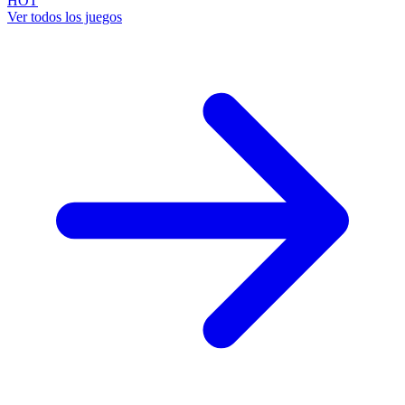
HOT
Ver todos los juegos