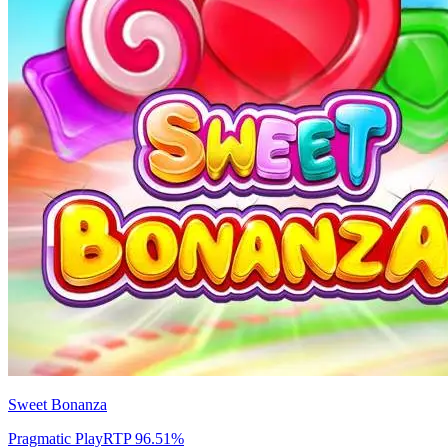
Sweet Bonanza
Pragmatic Play
RTP
96.51
%