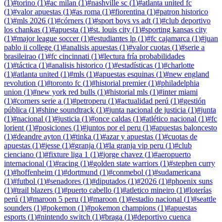
(
1
)
#
torino
(
1
)
#
ac milan
(
1
)
#
nashville sc
(
1
)
#
atlanta united fc
(
1
)
#
valor apuestas
(
1
)
#
as roma
(
1
)
#
fiorentina
(
1
)
#
patron historico
(
1
)
#
mls 2026
(
1
)
#
córners
(
1
)
#
sport boys vs adt
(
1
)
#
club deportivo
los chankas
(
1
)
#
apuesta
(
1
)
#
st. louis city
(
1
)
#
sporting kansas city
(
1
)
#
major league soccer
(
1
)
#
estudiantes lp
(
1
)
#
fc cajamarca
(
1
)
#
juan
pablo ii college
(
1
)
#
analisis apuestas
(
1
)
#
valor cuotas
(
1
)
#
serie a
brasileirao
(
1
)
#
fc cincinnati
(
1
)
#
lectura fría probabilidades
(
1
)
#
táctica
(
1
)
#
analisis historico
(
1
)
#
estadísticas
(
1
)
#
charlotte
(
1
)
#
atlanta united
(
1
)
#
mls
(
1
)
#
apuestas esquinas
(
1
)
#
new england
revolution
(
1
)
#
toronto fc
(
1
)
#
historial premier
(
1
)
#
philadelphia
union
(
1
)
#
new york red bulls
(
1
)
#
historial mls
(
1
)
#
inter miami
(
1
)
#
corners serie a
(
1
)
#
petroperu
(
1
)
#
actualidad perú
(
1
)
#
gestión
pública
(
1
)
#
shine soundtrack
(
1
)
#
junta nacional de justicia
(
1
)
#
junta
(
1
)
#
nacional
(
1
)
#
justicia
(
1
)
#
once caldas
(
1
)
#
atlético nacional
(
1
)
#
fc
lorient
(
1
)
#
posiciones
(
1
)
#
juntos por el peru
(
1
)
#
apuestas baloncesto
(
1
)
#
deandre ayton
(
1
)
#
tinka
(
1
)
#
azar y apuestas
(
1
)
#
cuotas de
apuestas
(
1
)
#
jesse
(
1
)
#
granja
(
1
)
#
la granja vip peru
(
1
)
#
club
cienciano
(
1
)
#
fixture liga 1
(
1
)
#
jorge chavez
(
1
)
#
aeropuerto
internacional
(
1
)
#
racing
(
1
)
#
golden state warriors
(
1
)
#
stephen curry
(
1
)
#
hoffenheim
(
1
)
#
dortmund
(
1
)
#
conmebol
(
1
)
#
sudamericana
(
1
)
#
futbol
(
1
)
#
senadores
(
1
)
#
diputados
(
1
)
#
2026
(
1
)
#
phoenix suns
(
1
)
#
trail blazers
(
1
)
#
puerto cabello
(
1
)
#
atletico mineiro
(
1
)
#
loterías
perú
(
1
)
#
maroon 5 peru
(
1
)
#
maroon
(
1
)
#
estadio nacional
(
1
)
#
seattle
sounders
(
1
)
#
pokemon
(
1
)
#
pokemon champions
(
1
)
#
apuestas
esports
(
1
)
#
nintendo switch
(
1
)
#
braga
(
1
)
#
deportivo cuenca