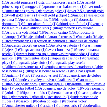
(
1
)
#
starlight princess
(
1
)
#
starlight princess reseña
(
1
)
#
starlight
princess rtp
(
1
)
#
nuggets
(
1
)
#
pronosticos baloncesto
(
1
)
#
over under
(
1
)
#
mas menos goles
(
1
)
#
apuestas goles
(
1
)
#
over 2.5
(
1
)
#
wolf gold
(
1
)
#
wolf gold reseña
(
1
)
#
wolf gold jackpot
(
1
)
#
magic
(
1
)
#
seleccion
peruana
(
1
)
#
peru eliminatorias
(
1
)
#
blanquirroja
(
1
)
#
borussia
dortmund
(
1
)
#
factor altura futbol
(
1
)
#
altitud peru futbol
(
1
)
#
ventaja
local altura
(
1
)
#
volatilidad slots
(
1
)
#
tragamonedas volatilidad
(
1
)
#
slots alta volatilidad
(
1
)
#
bankroll casino
(
1
)
#
convocatoria
(
1
)
#
onpe
(
1
)
#
fichajes futbol
(
1
)
#
transferencias
(
1
)
#
mercado fichajes
(
1
)
#
championship
(
1
)
#
gestion de bankroll
(
1
)
#
analisis de cuotas
(
1
)
#
apuestas deportivas perú
(
1
)
#
aviator estrategia
(
1
)
#
crash game
(
1
)
#
jetx
(
1
)
#
juego aviator
(
1
)
#
sweet bonanza
(
1
)
#
sweet bonanza
reseña
(
1
)
#
sweet bonanza rtp
(
1
)
#
nuevas tragamonedas
(
1
)
#
slots
nuevos
(
1
)
#
lanzamientos slots
(
1
)
#
apuestas casino
(
1
)
#
pragmatic
play
(
1
)
#
pragmatic play slots
(
1
)
#
pragmatic play reseña
(
1
)
#
libertadores apuestas
(
1
)
#
equipos peruanos libertadores
(
1
)
#
big
bass bonanza
(
1
)
#
big bass bonanza reseña
(
1
)
#
big bass splash
(
1
)
#
miami
(
1
)
#
lafc
(
1
)
#
osasco vs sesi
(
1
)
#
sudamericano de clubes
voley
(
1
)
#
donde ver voley en vivo
(
1
)
#
alianza
(
1
)
#
san martin
(
1
)
#
tabla de posiciones
(
1
)
#
cuotas liga 1
(
1
)
#
osasuna
(
1
)
#
apuestas la
liga
(
1
)
#
cuotas fútbol
(
1
)
#
sudamericano de voley
(
1
)
#
voley peruano
(
1
)
#
dolar
(
1
)
#
tipo de cambio
(
1
)
#
hernán barcos
(
1
)
#
excompañero
ldu
(
1
)
#
comercio
(
1
)
#
brasil
(
1
)
#
casinohub
(
1
)
#
sudamericano de
clubes
(
1
)
#
osasco
(
1
)
#
boston college
(
1
)
#
apuestas vóley
(
1
)
#
manchester united
(
1
)
#
cristal
(
1
)
#
universitario
(
1
)
#
bodø/glimt