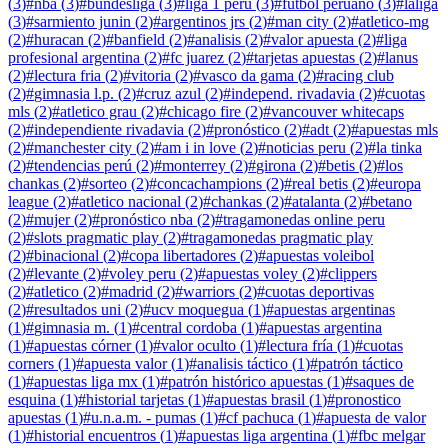
(
3
)
#
nba
(
3
)
#
bundesliga
(
3
)
#
liga 1 perú
(
3
)
#
fútbol peruano
(
3
)
#
laliga
(
3
)
#
sarmiento junin
(
2
)
#
argentinos jrs
(
2
)
#
man city
(
2
)
#
atletico-mg
(
2
)
#
huracan
(
2
)
#
banfield
(
2
)
#
analisis
(
2
)
#
valor apuesta
(
2
)
#
liga
profesional argentina
(
2
)
#
fc juarez
(
2
)
#
tarjetas apuestas
(
2
)
#
lanus
(
2
)
#
lectura fria
(
2
)
#
vitoria
(
2
)
#
vasco da gama
(
2
)
#
racing club
(
2
)
#
gimnasia l.p.
(
2
)
#
cruz azul
(
2
)
#
independ. rivadavia
(
2
)
#
cuotas
mls
(
2
)
#
atletico grau
(
2
)
#
chicago fire
(
2
)
#
vancouver whitecaps
(
2
)
#
independiente rivadavia
(
2
)
#
pronóstico
(
2
)
#
adt
(
2
)
#
apuestas mls
(
2
)
#
manchester city
(
2
)
#
am i in love
(
2
)
#
noticias peru
(
2
)
#
la tinka
(
2
)
#
tendencias perú
(
2
)
#
monterrey
(
2
)
#
girona
(
2
)
#
betis
(
2
)
#
los
chankas
(
2
)
#
sorteo
(
2
)
#
concachampions
(
2
)
#
real betis
(
2
)
#
europa
league
(
2
)
#
atletico nacional
(
2
)
#
chankas
(
2
)
#
atalanta
(
2
)
#
betano
(
2
)
#
mujer
(
2
)
#
pronóstico nba
(
2
)
#
tragamonedas online peru
(
2
)
#
slots pragmatic play
(
2
)
#
tragamonedas pragmatic play
(
2
)
#
binacional
(
2
)
#
copa libertadores
(
2
)
#
apuestas voleibol
(
2
)
#
levante
(
2
)
#
voley peru
(
2
)
#
apuestas voley
(
2
)
#
clippers
(
2
)
#
atletico
(
2
)
#
madrid
(
2
)
#
warriors
(
2
)
#
cuotas deportivas
(
2
)
#
resultados uni
(
2
)
#
ucv moquegua
(
1
)
#
apuestas argentinas
(
1
)
#
gimnasia m.
(
1
)
#
central cordoba
(
1
)
#
apuestas argentina
(
1
)
#
apuestas córner
(
1
)
#
valor oculto
(
1
)
#
lectura fría
(
1
)
#
cuotas
corners
(
1
)
#
apuesta valor
(
1
)
#
analisis táctico
(
1
)
#
patrón táctico
(
1
)
#
apuestas liga mx
(
1
)
#
patrón histórico apuestas
(
1
)
#
saques de
esquina
(
1
)
#
historial tarjetas
(
1
)
#
apuestas brasil
(
1
)
#
pronostico
apuestas
(
1
)
#
u.n.a.m. - pumas
(
1
)
#
cf pachuca
(
1
)
#
apuesta de valor
(
1
)
#
historial encuentros
(
1
)
#
apuestas liga argentina
(
1
)
#
fbc melgar