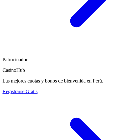
Patrocinador
CasinoHub
Las mejores cuotas y bonos de bienvenida en Perú.
Registrarse Gratis