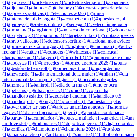
(
1
)
#
jaguares
(
1
)
#
ticketmaster
(
1
)
#
ticketmaster peru
(
1
)
#
cajamarca
(
1
)
#
tijuana
(
1
)
#
thunder
(
1
)
#
nba hoy
(
1
)
#
encuestas presidenciales
(
1
)
#
apuestas políticas
(
1
)
#
elecciones 2026
(
1
)
#
junior
(
1
)
#
internacional de bogota
(
1
)
#
ecuabet com
(
1
)
#
apuestas royal
(
1
)
#
parlays
(
1
)
#
sorteos online
(
1
)
#
senegal
(
1
)
#
selección peruana
(
1
)
#
uruguay
(
1
)
#
inglaterra
(
1
)
#
amistoso internacional
(
1
)
#
donde ver
(
1
)
#
tarjeta roja
(
1
)
#
roja futbol
(
1
)
#
tarjetas futbol
(
1
)
#
cuotas apuestas
(
1
)
#
rayo vallecano
(
1
)
#
defensor sporting
(
1
)
#
nacional montevideo
(
1
)
#
primera división uruguay
(
1
)
#
brighton
(
1
)
#
cincinnati
(
1
)
#
adt vs
melgar
(
1
)
#
seattle
(
1
)
#
sounders
(
1
)
#
whitecaps
(
1
)
#
concacaf
champions cup
(
1
)
#
bayern
(
1
)
#
fórmula 1
(
1
)
#
gran premio de china
(
1
)
#
apuestas f1
(
1
)
#
mercedes
(
1
)
#
torneo apertura 2026
(
1
)
#
bulls
(
1
)
#
gestión de bankroll
(
1
)
#
torneo apertura
(
1
)
#
liga argentina
(
1
)
#
newcastle
(
1
)
#
día internacional de la mujer
(
1
)
#
milan
(
1
)
#
dia
internacional de la mujer
(
1
)
#
ligue 1
(
1
)
#
mercados de goles
(
1
)
#
hornets
(
1
)
#
bankroll
(
1
)
#
dia de la mujer
(
1
)
#
mujer peru
(
1
)
#
pelicans
(
1
)
#
nba apuestas
(
1
)
#
como
(
1
)
#
copa italia
(
1
)
#
handicap asiatico
(
1
)
#
apuestas handicap
(
1
)
#
handicap 0.5
(
1
)
#
handicap -1
(
1
)
#
kings
(
1
)
#
props nba
(
1
)
#
apuestas tarjetas
(
1
)
#
over under tarjetas
(
1
)
#
tarjetas amarillas apuestas
(
1
)
#
normas
legales
(
1
)
#
diario el peruano
(
1
)
#
perú
(
1
)
#
apuestas combinadas
(
1
)
#
parlay
(
1
)
#
acumulador
(
1
)
#
apuesta multiple
(
1
)
#
america
(
1
)
#
am
i in love slot
(
1
)
#
millonarios
(
1
)
#
deportivo pereira
(
1
)
#
liga colombia
(
1
)
#
gorillaz
(
1
)
#
champions
(
1
)
#
champions 2026
(
1
)
#
rtp slots
(
1
)
#
alianza atlético
(
1
)
#
adt tarma
(
1
)
#
santa fe
(
1
)
#
fútbol colombiano