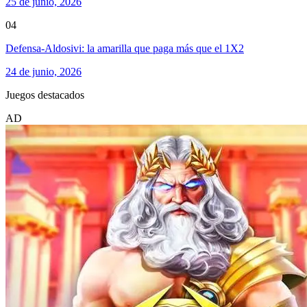
25 de junio, 2026
04
Defensa-Aldosivi: la amarilla que paga más que el 1X2
24 de junio, 2026
Juegos destacados
AD