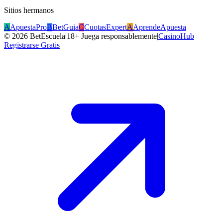
Sitios hermanos
A
ApuestaPro
B
BetGuia
C
CuotasExpert
A
AprendeApuesta
©
2026
BetEscuela
|
18+ Juega responsablemente
|
CasinoHub
Registrarse Gratis