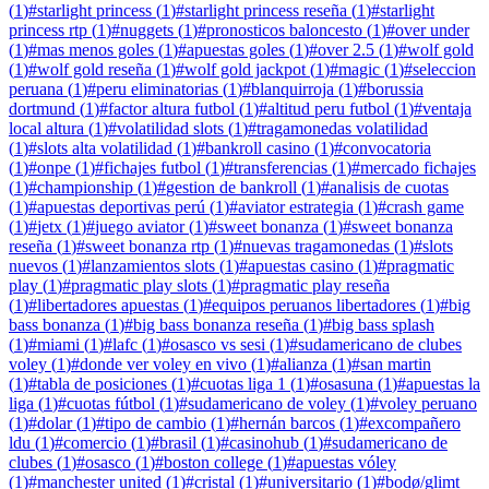
(
1
)
#
starlight princess
(
1
)
#
starlight princess reseña
(
1
)
#
starlight
princess rtp
(
1
)
#
nuggets
(
1
)
#
pronosticos baloncesto
(
1
)
#
over under
(
1
)
#
mas menos goles
(
1
)
#
apuestas goles
(
1
)
#
over 2.5
(
1
)
#
wolf gold
(
1
)
#
wolf gold reseña
(
1
)
#
wolf gold jackpot
(
1
)
#
magic
(
1
)
#
seleccion
peruana
(
1
)
#
peru eliminatorias
(
1
)
#
blanquirroja
(
1
)
#
borussia
dortmund
(
1
)
#
factor altura futbol
(
1
)
#
altitud peru futbol
(
1
)
#
ventaja
local altura
(
1
)
#
volatilidad slots
(
1
)
#
tragamonedas volatilidad
(
1
)
#
slots alta volatilidad
(
1
)
#
bankroll casino
(
1
)
#
convocatoria
(
1
)
#
onpe
(
1
)
#
fichajes futbol
(
1
)
#
transferencias
(
1
)
#
mercado fichajes
(
1
)
#
championship
(
1
)
#
gestion de bankroll
(
1
)
#
analisis de cuotas
(
1
)
#
apuestas deportivas perú
(
1
)
#
aviator estrategia
(
1
)
#
crash game
(
1
)
#
jetx
(
1
)
#
juego aviator
(
1
)
#
sweet bonanza
(
1
)
#
sweet bonanza
reseña
(
1
)
#
sweet bonanza rtp
(
1
)
#
nuevas tragamonedas
(
1
)
#
slots
nuevos
(
1
)
#
lanzamientos slots
(
1
)
#
apuestas casino
(
1
)
#
pragmatic
play
(
1
)
#
pragmatic play slots
(
1
)
#
pragmatic play reseña
(
1
)
#
libertadores apuestas
(
1
)
#
equipos peruanos libertadores
(
1
)
#
big
bass bonanza
(
1
)
#
big bass bonanza reseña
(
1
)
#
big bass splash
(
1
)
#
miami
(
1
)
#
lafc
(
1
)
#
osasco vs sesi
(
1
)
#
sudamericano de clubes
voley
(
1
)
#
donde ver voley en vivo
(
1
)
#
alianza
(
1
)
#
san martin
(
1
)
#
tabla de posiciones
(
1
)
#
cuotas liga 1
(
1
)
#
osasuna
(
1
)
#
apuestas la
liga
(
1
)
#
cuotas fútbol
(
1
)
#
sudamericano de voley
(
1
)
#
voley peruano
(
1
)
#
dolar
(
1
)
#
tipo de cambio
(
1
)
#
hernán barcos
(
1
)
#
excompañero
ldu
(
1
)
#
comercio
(
1
)
#
brasil
(
1
)
#
casinohub
(
1
)
#
sudamericano de
clubes
(
1
)
#
osasco
(
1
)
#
boston college
(
1
)
#
apuestas vóley
(
1
)
#
manchester united
(
1
)
#
cristal
(
1
)
#
universitario
(
1
)
#
bodø/glimt