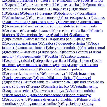
(
20
)
#
liga profesional
(
17
)
#
liga 1
(
17
)
#
historial
(
16
)
#
apuestas futbol
(
15
)
#
peru
(
12
)
#
apuestas en vivo
(
12
)
#
apuestas nba
(
12
)
#
pronósticos
deportivos
(
11
)
#
casino online
(
11
)
#
apuestas
(
10
)
#
ecuabet
(
10
)
#
lakers
(
9
)
#
bahia
(
8
)
#
gremio
(
8
)
#
botafogo
(
8
)
#
corinthians
(
7
)
#
fluminense
(
7
)
#
apuestas corners
(
7
)
#
corners apuestas
(
7
)
#
santos
(
7
)
#
alianza lima
(
7
)
#
apuestas perú
(
7
)
#
cienciano
(
7
)
#
internacional
(
6
)
#
cruzeiro
(
6
)
#
análisis táctico
(
6
)
#
probabilidad
(
6
)
#
sao paulo
(
6
)
#
corners
(
6
)
#
premier league
(
6
)
#
barcelona
(
6
)
#
la liga
(
6
)
#
patrón
histórico
(
6
)
#
champions league
(
6
)
#
aldosivi
(
5
)
#
flamengo
(
5
)
#
palmeiras
(
5
)
#
brasileirao
(
5
)
#
apuestas peru
(
5
)
#
liga mx
(
5
)
#
copa sudamericana
(
5
)
#
celtics
(
5
)
#
deportivo riestra
(
4
)
#
boca
juniors
(
4
)
#
amonestaciones
(
4
)
#
belgrano cordoba
(
4
)
#
rosario central
(
4
)
#
coritiba
(
4
)
#
tarjetas
(
4
)
#
liverpool
(
4
)
#
barracas central
(
4
)
#
real
madrid
(
4
)
#
independiente
(
4
)
#
puebla
(
4
)
#
atletico tucuman
(
4
)
#
sporting cristal
(
4
)
#
deportivo garcilaso
(
4
)
#
liga 1 peru
(
4
)
#
slot
machine
(
4
)
#
resultados
(
4
)
#
inter
(
4
)
#
tigres
(
4
)
#
juegos de casino
(
4
)
#
cuotas baloncesto
(
4
)
#
valor
(
3
)
#
defensa y justicia
(
3
)
#
comerciantes unidos
(
3
)
#
apuestas liga 1
(
3
)
#
rb bragantino
(
3
)
#
chapecoense-sc
(
3
)
#
probabilidad implícita
(
3
)
#
mirassol
(
3
)
#
platense
(
3
)
#
union santa fe
(
3
)
#
river plate
(
3
)
#
estudiantes de rio
cuarto
(
3
)
#
tigre
(
3
)
#
remo
(
3
)
#
analisis tactico
(
3
)
#
estudiantes l.p.
(
3
)
#
apuestas serie a
(
3
)
#
newells old boys
(
3
)
#
talleres cordoba
(
3
)
#
san lorenzo
(
3
)
#
atletico paranaense
(
3
)
#
sport huancayo
(
3
)
#
sport boys
(
3
)
#
primera división
(
3
)
#
melgar
(
3
)
#
shine original
soundtrack
(
3
)
#
tragamonedas online
(
3
)
#
liga betplay
(
3
)
#
psg