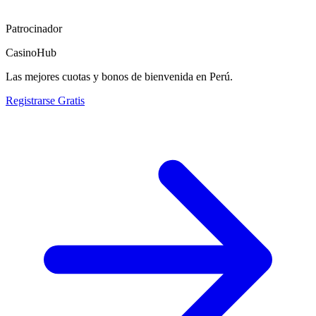
Patrocinador
CasinoHub
Las mejores cuotas y bonos de bienvenida en Perú.
Registrarse Gratis