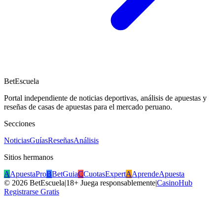
BetEscuela
Portal independiente de noticias deportivas, análisis de apuestas y
reseñas de casas de apuestas para el mercado peruano.
Secciones
Noticias
Guías
Reseñas
Análisis
Sitios hermanos
A
ApuestaPro
B
BetGuia
C
CuotasExpert
A
AprendeApuesta
©
2026
BetEscuela
|
18+ Juega responsablemente
|
CasinoHub
Registrarse Gratis