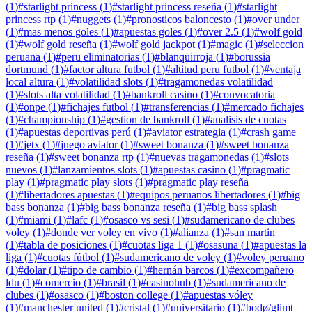
(
1
)
#
starlight princess
(
1
)
#
starlight princess reseña
(
1
)
#
starlight
princess rtp
(
1
)
#
nuggets
(
1
)
#
pronosticos baloncesto
(
1
)
#
over under
(
1
)
#
mas menos goles
(
1
)
#
apuestas goles
(
1
)
#
over 2.5
(
1
)
#
wolf gold
(
1
)
#
wolf gold reseña
(
1
)
#
wolf gold jackpot
(
1
)
#
magic
(
1
)
#
seleccion
peruana
(
1
)
#
peru eliminatorias
(
1
)
#
blanquirroja
(
1
)
#
borussia
dortmund
(
1
)
#
factor altura futbol
(
1
)
#
altitud peru futbol
(
1
)
#
ventaja
local altura
(
1
)
#
volatilidad slots
(
1
)
#
tragamonedas volatilidad
(
1
)
#
slots alta volatilidad
(
1
)
#
bankroll casino
(
1
)
#
convocatoria
(
1
)
#
onpe
(
1
)
#
fichajes futbol
(
1
)
#
transferencias
(
1
)
#
mercado fichajes
(
1
)
#
championship
(
1
)
#
gestion de bankroll
(
1
)
#
analisis de cuotas
(
1
)
#
apuestas deportivas perú
(
1
)
#
aviator estrategia
(
1
)
#
crash game
(
1
)
#
jetx
(
1
)
#
juego aviator
(
1
)
#
sweet bonanza
(
1
)
#
sweet bonanza
reseña
(
1
)
#
sweet bonanza rtp
(
1
)
#
nuevas tragamonedas
(
1
)
#
slots
nuevos
(
1
)
#
lanzamientos slots
(
1
)
#
apuestas casino
(
1
)
#
pragmatic
play
(
1
)
#
pragmatic play slots
(
1
)
#
pragmatic play reseña
(
1
)
#
libertadores apuestas
(
1
)
#
equipos peruanos libertadores
(
1
)
#
big
bass bonanza
(
1
)
#
big bass bonanza reseña
(
1
)
#
big bass splash
(
1
)
#
miami
(
1
)
#
lafc
(
1
)
#
osasco vs sesi
(
1
)
#
sudamericano de clubes
voley
(
1
)
#
donde ver voley en vivo
(
1
)
#
alianza
(
1
)
#
san martin
(
1
)
#
tabla de posiciones
(
1
)
#
cuotas liga 1
(
1
)
#
osasuna
(
1
)
#
apuestas la
liga
(
1
)
#
cuotas fútbol
(
1
)
#
sudamericano de voley
(
1
)
#
voley peruano
(
1
)
#
dolar
(
1
)
#
tipo de cambio
(
1
)
#
hernán barcos
(
1
)
#
excompañero
ldu
(
1
)
#
comercio
(
1
)
#
brasil
(
1
)
#
casinohub
(
1
)
#
sudamericano de
clubes
(
1
)
#
osasco
(
1
)
#
boston college
(
1
)
#
apuestas vóley
(
1
)
#
manchester united
(
1
)
#
cristal
(
1
)
#
universitario
(
1
)
#
bodø/glimt