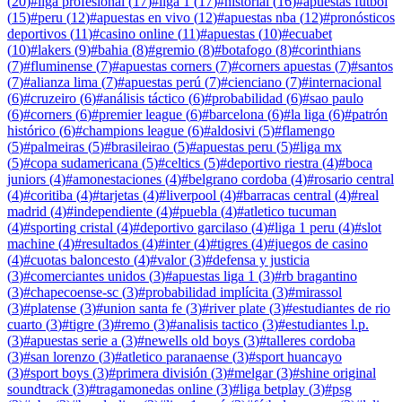
(
20
)
#
liga profesional
(
17
)
#
liga 1
(
17
)
#
historial
(
16
)
#
apuestas futbol
(
15
)
#
peru
(
12
)
#
apuestas en vivo
(
12
)
#
apuestas nba
(
12
)
#
pronósticos
deportivos
(
11
)
#
casino online
(
11
)
#
apuestas
(
10
)
#
ecuabet
(
10
)
#
lakers
(
9
)
#
bahia
(
8
)
#
gremio
(
8
)
#
botafogo
(
8
)
#
corinthians
(
7
)
#
fluminense
(
7
)
#
apuestas corners
(
7
)
#
corners apuestas
(
7
)
#
santos
(
7
)
#
alianza lima
(
7
)
#
apuestas perú
(
7
)
#
cienciano
(
7
)
#
internacional
(
6
)
#
cruzeiro
(
6
)
#
análisis táctico
(
6
)
#
probabilidad
(
6
)
#
sao paulo
(
6
)
#
corners
(
6
)
#
premier league
(
6
)
#
barcelona
(
6
)
#
la liga
(
6
)
#
patrón
histórico
(
6
)
#
champions league
(
6
)
#
aldosivi
(
5
)
#
flamengo
(
5
)
#
palmeiras
(
5
)
#
brasileirao
(
5
)
#
apuestas peru
(
5
)
#
liga mx
(
5
)
#
copa sudamericana
(
5
)
#
celtics
(
5
)
#
deportivo riestra
(
4
)
#
boca
juniors
(
4
)
#
amonestaciones
(
4
)
#
belgrano cordoba
(
4
)
#
rosario central
(
4
)
#
coritiba
(
4
)
#
tarjetas
(
4
)
#
liverpool
(
4
)
#
barracas central
(
4
)
#
real
madrid
(
4
)
#
independiente
(
4
)
#
puebla
(
4
)
#
atletico tucuman
(
4
)
#
sporting cristal
(
4
)
#
deportivo garcilaso
(
4
)
#
liga 1 peru
(
4
)
#
slot
machine
(
4
)
#
resultados
(
4
)
#
inter
(
4
)
#
tigres
(
4
)
#
juegos de casino
(
4
)
#
cuotas baloncesto
(
4
)
#
valor
(
3
)
#
defensa y justicia
(
3
)
#
comerciantes unidos
(
3
)
#
apuestas liga 1
(
3
)
#
rb bragantino
(
3
)
#
chapecoense-sc
(
3
)
#
probabilidad implícita
(
3
)
#
mirassol
(
3
)
#
platense
(
3
)
#
union santa fe
(
3
)
#
river plate
(
3
)
#
estudiantes de rio
cuarto
(
3
)
#
tigre
(
3
)
#
remo
(
3
)
#
analisis tactico
(
3
)
#
estudiantes l.p.
(
3
)
#
apuestas serie a
(
3
)
#
newells old boys
(
3
)
#
talleres cordoba
(
3
)
#
san lorenzo
(
3
)
#
atletico paranaense
(
3
)
#
sport huancayo
(
3
)
#
sport boys
(
3
)
#
primera división
(
3
)
#
melgar
(
3
)
#
shine original
soundtrack
(
3
)
#
tragamonedas online
(
3
)
#
liga betplay
(
3
)
#
psg