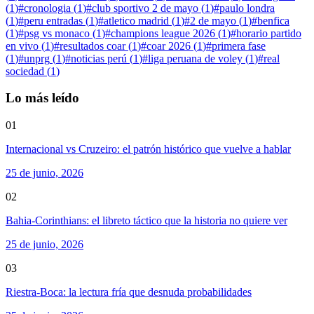
(
1
)
#
cronologia
(
1
)
#
club sportivo 2 de mayo
(
1
)
#
paulo londra
(
1
)
#
peru entradas
(
1
)
#
atletico madrid
(
1
)
#
2 de mayo
(
1
)
#
benfica
(
1
)
#
psg vs monaco
(
1
)
#
champions league 2026
(
1
)
#
horario partido
en vivo
(
1
)
#
resultados coar
(
1
)
#
coar 2026
(
1
)
#
primera fase
(
1
)
#
unprg
(
1
)
#
noticias perú
(
1
)
#
liga peruana de voley
(
1
)
#
real
sociedad
(
1
)
Lo más leído
01
Internacional vs Cruzeiro: el patrón histórico que vuelve a hablar
25 de junio, 2026
02
Bahia-Corinthians: el libreto táctico que la historia no quiere ver
25 de junio, 2026
03
Riestra-Boca: la lectura fría que desnuda probabilidades