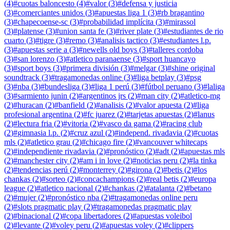
(
4
)
#
cuotas baloncesto
(
4
)
#
valor
(
3
)
#
defensa y justicia
(
3
)
#
comerciantes unidos
(
3
)
#
apuestas liga 1
(
3
)
#
rb bragantino
(
3
)
#
chapecoense-sc
(
3
)
#
probabilidad implícita
(
3
)
#
mirassol
(
3
)
#
platense
(
3
)
#
union santa fe
(
3
)
#
river plate
(
3
)
#
estudiantes de rio
cuarto
(
3
)
#
tigre
(
3
)
#
remo
(
3
)
#
analisis tactico
(
3
)
#
estudiantes l.p.
(
3
)
#
apuestas serie a
(
3
)
#
newells old boys
(
3
)
#
talleres cordoba
(
3
)
#
san lorenzo
(
3
)
#
atletico paranaense
(
3
)
#
sport huancayo
(
3
)
#
sport boys
(
3
)
#
primera división
(
3
)
#
melgar
(
3
)
#
shine original
soundtrack
(
3
)
#
tragamonedas online
(
3
)
#
liga betplay
(
3
)
#
psg
(
3
)
#
nba
(
3
)
#
bundesliga
(
3
)
#
liga 1 perú
(
3
)
#
fútbol peruano
(
3
)
#
laliga
(
3
)
#
sarmiento junin
(
2
)
#
argentinos jrs
(
2
)
#
man city
(
2
)
#
atletico-mg
(
2
)
#
huracan
(
2
)
#
banfield
(
2
)
#
analisis
(
2
)
#
valor apuesta
(
2
)
#
liga
profesional argentina
(
2
)
#
fc juarez
(
2
)
#
tarjetas apuestas
(
2
)
#
lanus
(
2
)
#
lectura fria
(
2
)
#
vitoria
(
2
)
#
vasco da gama
(
2
)
#
racing club
(
2
)
#
gimnasia l.p.
(
2
)
#
cruz azul
(
2
)
#
independ. rivadavia
(
2
)
#
cuotas
mls
(
2
)
#
atletico grau
(
2
)
#
chicago fire
(
2
)
#
vancouver whitecaps
(
2
)
#
independiente rivadavia
(
2
)
#
pronóstico
(
2
)
#
adt
(
2
)
#
apuestas mls
(
2
)
#
manchester city
(
2
)
#
am i in love
(
2
)
#
noticias peru
(
2
)
#
la tinka
(
2
)
#
tendencias perú
(
2
)
#
monterrey
(
2
)
#
girona
(
2
)
#
betis
(
2
)
#
los
chankas
(
2
)
#
sorteo
(
2
)
#
concachampions
(
2
)
#
real betis
(
2
)
#
europa
league
(
2
)
#
atletico nacional
(
2
)
#
chankas
(
2
)
#
atalanta
(
2
)
#
betano
(
2
)
#
mujer
(
2
)
#
pronóstico nba
(
2
)
#
tragamonedas online peru
(
2
)
#
slots pragmatic play
(
2
)
#
tragamonedas pragmatic play
(
2
)
#
binacional
(
2
)
#
copa libertadores
(
2
)
#
apuestas voleibol
(
2
)
#
levante
(
2
)
#
voley peru
(
2
)
#
apuestas voley
(
2
)
#
clippers