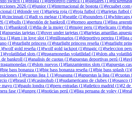
endo switch
(
1
)
#
braga
(
1
)
#
deportivo cuenca
(
1
)
#
jaguares
(
1
)
#
ticketmast
lecciones 2026
(
1
)
#
junior
(
1
)
#
internacional de bogota
(
1
)
#
ecuabet com
acional
(
1
)
#
donde ver
(
1
)
#
tarjeta roja
(
1
)
#
roja futbol
(
1
)
#
tarjetas futbol
(
1
)
#
cincinnati
(
1
)
#
adt vs melgar
(
1
)
#
seattle
(
1
)
#
sounders
(
1
)
#
whitecaps
26
(
1
)
#
bulls
(
1
)
#
gestión de bankroll
(
1
)
#
torneo apertura
(
1
)
#
liga argent
ts
(
1
)
#
bankroll
(
1
)
#
dia de la mujer
(
1
)
#
mujer peru
(
1
)
#
pelicans
(
1
)
#
nba
1
)
#
apuestas tarjetas
(
1
)
#
over under tarjetas
(
1
)
#
tarjetas amarillas apuest
ica
(
1
)
#
am i in love slot
(
1
)
#
millonarios
(
1
)
#
deportivo pereira
(
1
)
#
liga
iano
(
1
)
#
starlight princess
(
1
)
#
starlight princess reseña
(
1
)
#
starlight prin
1
)
#
wolf gold reseña
(
1
)
#
wolf gold jackpot
(
1
)
#
magic
(
1
)
#
seleccion per
(
1
)
#
volatilidad slots
(
1
)
#
tragamonedas volatilidad
(
1
)
#
slots alta volatili
n de bankroll
(
1
)
#
analisis de cuotas
(
1
)
#
apuestas deportivas perú
(
1
)
#
avi
 tragamonedas
(
1
)
#
slots nuevos
(
1
)
#
lanzamientos slots
(
1
)
#
apuestas cas
#
big bass bonanza
(
1
)
#
big bass bonanza reseña
(
1
)
#
big bass splash
(
1
)
posiciones
(
1
)
#
cuotas liga 1
(
1
)
#
osasuna
(
1
)
#
apuestas la liga
(
1
)
#
cuotas 
rcio
(
1
)
#
brasil
(
1
)
#
casinohub
(
1
)
#
sudamericano de clubes
(
1
)
#
osasco
(
de mayo
(
1
)
#
paulo londra
(
1
)
#
peru entradas
(
1
)
#
atletico madrid
(
1
)
#
2 de
mera fase
(
1
)
#
unprg
(
1
)
#
noticias perú
(
1
)
#
liga peruana de voley
(
1
)
#
rea