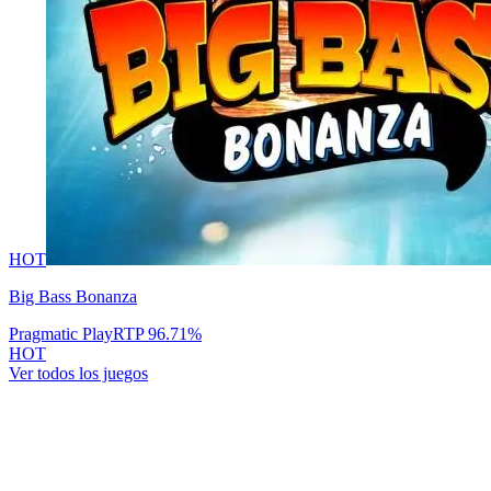
HOT
Big Bass Bonanza
Pragmatic Play
RTP
96.71
%
HOT
Ver todos los juegos