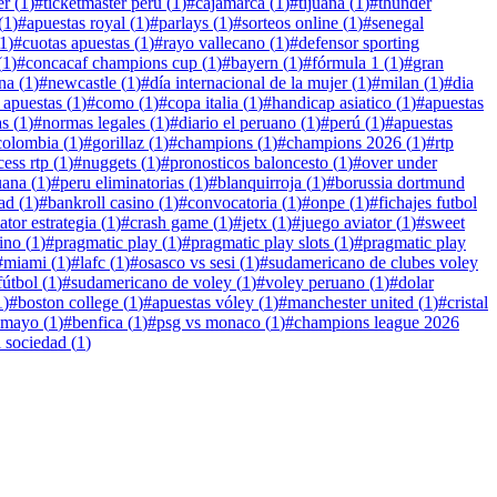
er
(
1
)
#
ticketmaster peru
(
1
)
#
cajamarca
(
1
)
#
tijuana
(
1
)
#
thunder
(
1
)
#
apuestas royal
(
1
)
#
parlays
(
1
)
#
sorteos online
(
1
)
#
senegal
1
)
#
cuotas apuestas
(
1
)
#
rayo vallecano
(
1
)
#
defensor sporting
(
1
)
#
concacaf champions cup
(
1
)
#
bayern
(
1
)
#
fórmula 1
(
1
)
#
gran
ina
(
1
)
#
newcastle
(
1
)
#
día internacional de la mujer
(
1
)
#
milan
(
1
)
#
dia
 apuestas
(
1
)
#
como
(
1
)
#
copa italia
(
1
)
#
handicap asiatico
(
1
)
#
apuestas
as
(
1
)
#
normas legales
(
1
)
#
diario el peruano
(
1
)
#
perú
(
1
)
#
apuestas
 colombia
(
1
)
#
gorillaz
(
1
)
#
champions
(
1
)
#
champions 2026
(
1
)
#
rtp
cess rtp
(
1
)
#
nuggets
(
1
)
#
pronosticos baloncesto
(
1
)
#
over under
uana
(
1
)
#
peru eliminatorias
(
1
)
#
blanquirroja
(
1
)
#
borussia dortmund
dad
(
1
)
#
bankroll casino
(
1
)
#
convocatoria
(
1
)
#
onpe
(
1
)
#
fichajes futbol
ator estrategia
(
1
)
#
crash game
(
1
)
#
jetx
(
1
)
#
juego aviator
(
1
)
#
sweet
ino
(
1
)
#
pragmatic play
(
1
)
#
pragmatic play slots
(
1
)
#
pragmatic play
#
miami
(
1
)
#
lafc
(
1
)
#
osasco vs sesi
(
1
)
#
sudamericano de clubes voley
fútbol
(
1
)
#
sudamericano de voley
(
1
)
#
voley peruano
(
1
)
#
dolar
1
)
#
boston college
(
1
)
#
apuestas vóley
(
1
)
#
manchester united
(
1
)
#
cristal
 mayo
(
1
)
#
benfica
(
1
)
#
psg vs monaco
(
1
)
#
champions league 2026
l sociedad
(
1
)