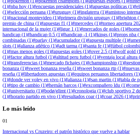
(
1
)
#
pokemon
(
1
)
#
pokemon champions
(
1
)
#
apuestas esports
(
1
)
#
nint
(
1
)
#
nba hoy
(
1
)
#
encuestas presidenciales
(
1
)
#
apuestas políticas
(
1
)
#
e
(
1
)
#
selección peruana
(
1
)
#
uruguay
(
1
)
#
inglaterra
(
1
)
#
amistoso intern
(
1
)
#
nacional montevideo
(
1
)
#
primera división uruguay
(
1
)
#
brighton
(
premio de china
(
1
)
#
apuestas f1
(
1
)
#
mercedes
(
1
)
#
torneo apertura 20
internacional de la mujer
(
1
)
#
ligue 1
(
1
)
#
mercados de goles
(
1
)
#
horne
handicap
(
1
)
#
handicap 0.5
(
1
)
#
handicap -1
(
1
)
#
kings
(
1
)
#
props nba
(
combinadas
(
1
)
#
parlay
(
1
)
#
acumulador
(
1
)
#
apuesta multiple
(
1
)
#
amer
slots
(
1
)
#
alianza atlético
(
1
)
#
adt tarma
(
1
)
#
santa fe
(
1
)
#
fútbol colomb
(
1
)
#
mas menos goles
(
1
)
#
apuestas goles
(
1
)
#
over 2.5
(
1
)
#
wolf gold
(
(
1
)
#
factor altura futbol
(
1
)
#
altitud peru futbol
(
1
)
#
ventaja local altura
(
1
)
#
transferencias
(
1
)
#
mercado fichajes
(
1
)
#
championship
(
1
)
#
gestio
bonanza
(
1
)
#
sweet bonanza reseña
(
1
)
#
sweet bonanza rtp
(
1
)
#
nuevas
reseña
(
1
)
#
libertadores apuestas
(
1
)
#
equipos peruanos libertadores
(
1
)
(
1
)
#
donde ver voley en vivo
(
1
)
#
alianza
(
1
)
#
san martin
(
1
)
#
tabla de 
(
1
)
#
tipo de cambio
(
1
)
#
hernán barcos
(
1
)
#
excompañero ldu
(
1
)
#
come
(
1
)
#
universitario
(
1
)
#
bodø/glimt
(
1
)
#
cronologia
(
1
)
#
club sportivo 2 
(
1
)
#
horario partido en vivo
(
1
)
#
resultados coar
(
1
)
#
coar 2026
(
1
)
#
pri
Lo más leído
01
Internacional vs Cruzeiro: el patrón histórico que vuelve a hablar