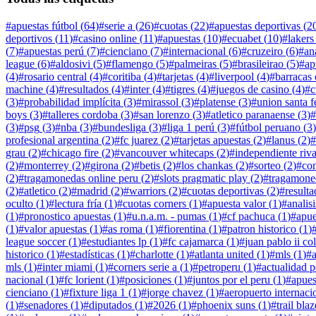
#
apuestas fútbol
(
64
)
#
serie a
(
26
)
#
cuotas
(
22
)
#
apuestas deportivas
(
2
deportivos
(
11
)
#
casino online
(
11
)
#
apuestas
(
10
)
#
ecuabet
(
10
)
#
lakers
(
7
)
#
apuestas perú
(
7
)
#
cienciano
(
7
)
#
internacional
(
6
)
#
cruzeiro
(
6
)
#
an
league
(
6
)
#
aldosivi
(
5
)
#
flamengo
(
5
)
#
palmeiras
(
5
)
#
brasileirao
(
5
)
#
ap
(
4
)
#
rosario central
(
4
)
#
coritiba
(
4
)
#
tarjetas
(
4
)
#
liverpool
(
4
)
#
barracas 
machine
(
4
)
#
resultados
(
4
)
#
inter
(
4
)
#
tigres
(
4
)
#
juegos de casino
(
4
)
#
c
(
3
)
#
probabilidad implícita
(
3
)
#
mirassol
(
3
)
#
platense
(
3
)
#
union santa f
boys
(
3
)
#
talleres cordoba
(
3
)
#
san lorenzo
(
3
)
#
atletico paranaense
(
3
)
#
(
3
)
#
psg
(
3
)
#
nba
(
3
)
#
bundesliga
(
3
)
#
liga 1 perú
(
3
)
#
fútbol peruano
(
3
)
profesional argentina
(
2
)
#
fc juarez
(
2
)
#
tarjetas apuestas
(
2
)
#
lanus
(
2
)
#
grau
(
2
)
#
chicago fire
(
2
)
#
vancouver whitecaps
(
2
)
#
independiente riv
(
2
)
#
monterrey
(
2
)
#
girona
(
2
)
#
betis
(
2
)
#
los chankas
(
2
)
#
sorteo
(
2
)
#
co
(
2
)
#
tragamonedas online peru
(
2
)
#
slots pragmatic play
(
2
)
#
tragamone
(
2
)
#
atletico
(
2
)
#
madrid
(
2
)
#
warriors
(
2
)
#
cuotas deportivas
(
2
)
#
resulta
oculto
(
1
)
#
lectura fría
(
1
)
#
cuotas corners
(
1
)
#
apuesta valor
(
1
)
#
analisi
(
1
)
#
pronostico apuestas
(
1
)
#
u.n.a.m. - pumas
(
1
)
#
cf pachuca
(
1
)
#
apue
(
1
)
#
valor apuestas
(
1
)
#
as roma
(
1
)
#
fiorentina
(
1
)
#
patron historico
(
1
)
league soccer
(
1
)
#
estudiantes lp
(
1
)
#
fc cajamarca
(
1
)
#
juan pablo ii co
historico
(
1
)
#
estadísticas
(
1
)
#
charlotte
(
1
)
#
atlanta united
(
1
)
#
mls
(
1
)
#
mls
(
1
)
#
inter miami
(
1
)
#
corners serie a
(
1
)
#
petroperu
(
1
)
#
actualidad p
nacional
(
1
)
#
fc lorient
(
1
)
#
posiciones
(
1
)
#
juntos por el peru
(
1
)
#
apues
cienciano
(
1
)
#
fixture liga 1
(
1
)
#
jorge chavez
(
1
)
#
aeropuerto internaci
(
1
)
#
senadores
(
1
)
#
diputados
(
1
)
#
2026
(
1
)
#
phoenix suns
(
1
)
#
trail blaz