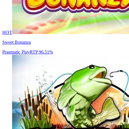
HOT
Sweet Bonanza
Pragmatic Play
RTP
96.51
%