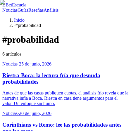
B
BetEscuela
Noticias
Guías
Reseñas
Análisis
Inicio
›
#probabilidad
#
probabilidad
6
artículos
Noticias
·
25 de junio, 2026
Riestra-Boca: la lectura fría que desnuda
probabilidades
Antes de que las casas publiquen cuotas, el análisis frío revela que la
narrativa infla a Boca. Riestra en casa tiene argumentos para el
valor. Un enfoque sin humo.
Noticias
·
20 de junio, 2026
Corinthians vs Remo: lee las probabilidades antes