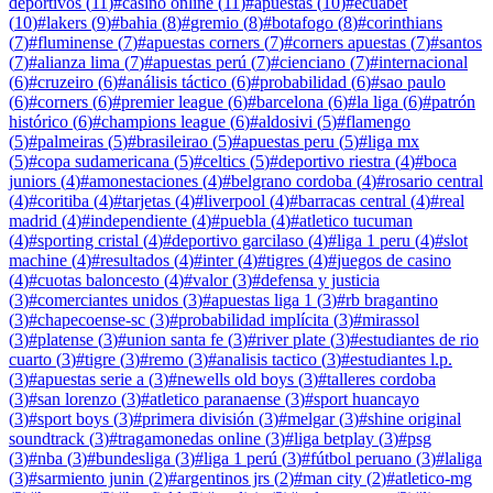
deportivos
(
11
)
#
casino online
(
11
)
#
apuestas
(
10
)
#
ecuabet
(
10
)
#
lakers
(
9
)
#
bahia
(
8
)
#
gremio
(
8
)
#
botafogo
(
8
)
#
corinthians
(
7
)
#
fluminense
(
7
)
#
apuestas corners
(
7
)
#
corners apuestas
(
7
)
#
santos
(
7
)
#
alianza lima
(
7
)
#
apuestas perú
(
7
)
#
cienciano
(
7
)
#
internacional
(
6
)
#
cruzeiro
(
6
)
#
análisis táctico
(
6
)
#
probabilidad
(
6
)
#
sao paulo
(
6
)
#
corners
(
6
)
#
premier league
(
6
)
#
barcelona
(
6
)
#
la liga
(
6
)
#
patrón
histórico
(
6
)
#
champions league
(
6
)
#
aldosivi
(
5
)
#
flamengo
(
5
)
#
palmeiras
(
5
)
#
brasileirao
(
5
)
#
apuestas peru
(
5
)
#
liga mx
(
5
)
#
copa sudamericana
(
5
)
#
celtics
(
5
)
#
deportivo riestra
(
4
)
#
boca
juniors
(
4
)
#
amonestaciones
(
4
)
#
belgrano cordoba
(
4
)
#
rosario central
(
4
)
#
coritiba
(
4
)
#
tarjetas
(
4
)
#
liverpool
(
4
)
#
barracas central
(
4
)
#
real
madrid
(
4
)
#
independiente
(
4
)
#
puebla
(
4
)
#
atletico tucuman
(
4
)
#
sporting cristal
(
4
)
#
deportivo garcilaso
(
4
)
#
liga 1 peru
(
4
)
#
slot
machine
(
4
)
#
resultados
(
4
)
#
inter
(
4
)
#
tigres
(
4
)
#
juegos de casino
(
4
)
#
cuotas baloncesto
(
4
)
#
valor
(
3
)
#
defensa y justicia
(
3
)
#
comerciantes unidos
(
3
)
#
apuestas liga 1
(
3
)
#
rb bragantino
(
3
)
#
chapecoense-sc
(
3
)
#
probabilidad implícita
(
3
)
#
mirassol
(
3
)
#
platense
(
3
)
#
union santa fe
(
3
)
#
river plate
(
3
)
#
estudiantes de rio
cuarto
(
3
)
#
tigre
(
3
)
#
remo
(
3
)
#
analisis tactico
(
3
)
#
estudiantes l.p.
(
3
)
#
apuestas serie a
(
3
)
#
newells old boys
(
3
)
#
talleres cordoba
(
3
)
#
san lorenzo
(
3
)
#
atletico paranaense
(
3
)
#
sport huancayo
(
3
)
#
sport boys
(
3
)
#
primera división
(
3
)
#
melgar
(
3
)
#
shine original
soundtrack
(
3
)
#
tragamonedas online
(
3
)
#
liga betplay
(
3
)
#
psg
(
3
)
#
nba
(
3
)
#
bundesliga
(
3
)
#
liga 1 perú
(
3
)
#
fútbol peruano
(
3
)
#
laliga
(
3
)
#
sarmiento junin
(
2
)
#
argentinos jrs
(
2
)
#
man city
(
2
)
#
atletico-mg