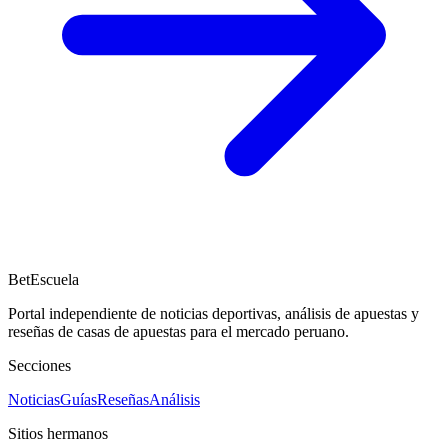
BetEscuela
Portal independiente de noticias deportivas, análisis de apuestas y
reseñas de casas de apuestas para el mercado peruano.
Secciones
Noticias
Guías
Reseñas
Análisis
Sitios hermanos