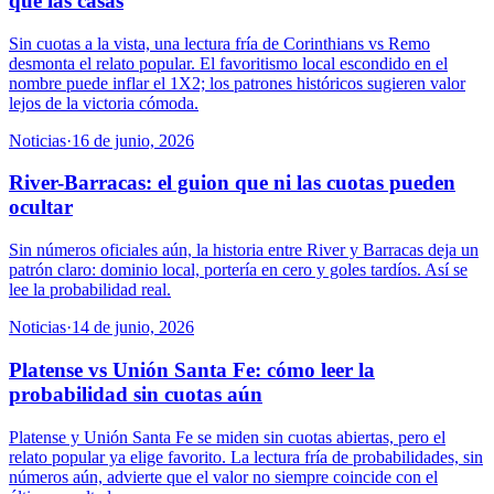
que las casas
Sin cuotas a la vista, una lectura fría de Corinthians vs Remo
desmonta el relato popular. El favoritismo local escondido en el
nombre puede inflar el 1X2; los patrones históricos sugieren valor
lejos de la victoria cómoda.
Noticias
·
16 de junio, 2026
River-Barracas: el guion que ni las cuotas pueden
ocultar
Sin números oficiales aún, la historia entre River y Barracas deja un
patrón claro: dominio local, portería en cero y goles tardíos. Así se
lee la probabilidad real.
Noticias
·
14 de junio, 2026
Platense vs Unión Santa Fe: cómo leer la
probabilidad sin cuotas aún
Platense y Unión Santa Fe se miden sin cuotas abiertas, pero el
relato popular ya elige favorito. La lectura fría de probabilidades, sin
números aún, advierte que el valor no siempre coincide con el