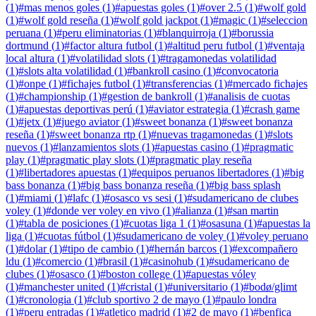
(
1
)
#
mas menos goles
(
1
)
#
apuestas goles
(
1
)
#
over 2.5
(
1
)
#
wolf gold
(
1
)
#
wolf gold reseña
(
1
)
#
wolf gold jackpot
(
1
)
#
magic
(
1
)
#
seleccion
peruana
(
1
)
#
peru eliminatorias
(
1
)
#
blanquirroja
(
1
)
#
borussia
dortmund
(
1
)
#
factor altura futbol
(
1
)
#
altitud peru futbol
(
1
)
#
ventaja
local altura
(
1
)
#
volatilidad slots
(
1
)
#
tragamonedas volatilidad
(
1
)
#
slots alta volatilidad
(
1
)
#
bankroll casino
(
1
)
#
convocatoria
(
1
)
#
onpe
(
1
)
#
fichajes futbol
(
1
)
#
transferencias
(
1
)
#
mercado fichajes
(
1
)
#
championship
(
1
)
#
gestion de bankroll
(
1
)
#
analisis de cuotas
(
1
)
#
apuestas deportivas perú
(
1
)
#
aviator estrategia
(
1
)
#
crash game
(
1
)
#
jetx
(
1
)
#
juego aviator
(
1
)
#
sweet bonanza
(
1
)
#
sweet bonanza
reseña
(
1
)
#
sweet bonanza rtp
(
1
)
#
nuevas tragamonedas
(
1
)
#
slots
nuevos
(
1
)
#
lanzamientos slots
(
1
)
#
apuestas casino
(
1
)
#
pragmatic
play
(
1
)
#
pragmatic play slots
(
1
)
#
pragmatic play reseña
(
1
)
#
libertadores apuestas
(
1
)
#
equipos peruanos libertadores
(
1
)
#
big
bass bonanza
(
1
)
#
big bass bonanza reseña
(
1
)
#
big bass splash
(
1
)
#
miami
(
1
)
#
lafc
(
1
)
#
osasco vs sesi
(
1
)
#
sudamericano de clubes
voley
(
1
)
#
donde ver voley en vivo
(
1
)
#
alianza
(
1
)
#
san martin
(
1
)
#
tabla de posiciones
(
1
)
#
cuotas liga 1
(
1
)
#
osasuna
(
1
)
#
apuestas la
liga
(
1
)
#
cuotas fútbol
(
1
)
#
sudamericano de voley
(
1
)
#
voley peruano
(
1
)
#
dolar
(
1
)
#
tipo de cambio
(
1
)
#
hernán barcos
(
1
)
#
excompañero
ldu
(
1
)
#
comercio
(
1
)
#
brasil
(
1
)
#
casinohub
(
1
)
#
sudamericano de
clubes
(
1
)
#
osasco
(
1
)
#
boston college
(
1
)
#
apuestas vóley
(
1
)
#
manchester united
(
1
)
#
cristal
(
1
)
#
universitario
(
1
)
#
bodø/glimt
(
1
)
#
cronologia
(
1
)
#
club sportivo 2 de mayo
(
1
)
#
paulo londra
(
1
)
#
peru entradas
(
1
)
#
atletico madrid
(
1
)
#
2 de mayo
(
1
)
#
benfica