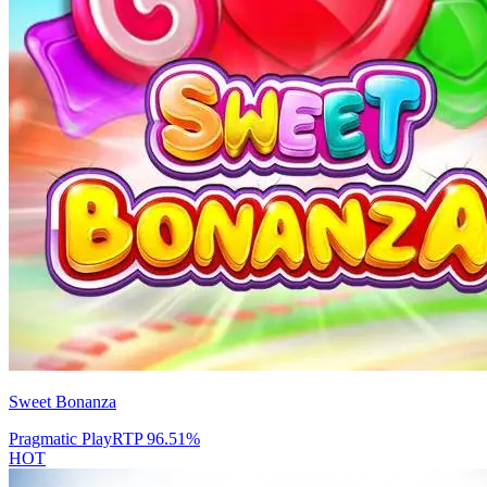
Sweet Bonanza
Pragmatic Play
RTP
96.51
%
HOT