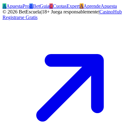
A
ApuestaPro
B
BetGuia
C
CuotasExpert
A
AprendeApuesta
©
2026
BetEscuela
|
18+ Juega responsablemente
|
CasinoHub
Registrarse Gratis