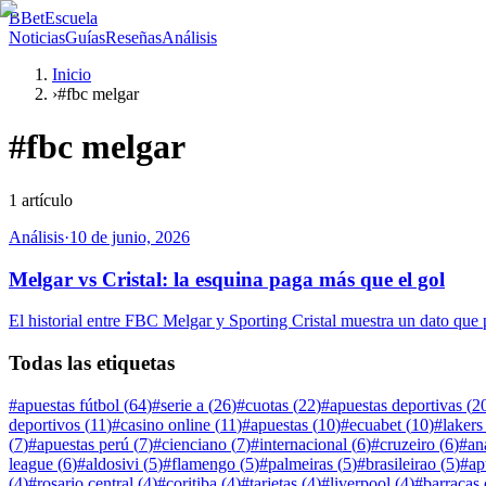
B
BetEscuela
Noticias
Guías
Reseñas
Análisis
Inicio
›
#fbc melgar
#
fbc melgar
1
artículo
Análisis
·
10 de junio, 2026
Melgar vs Cristal: la esquina paga más que el gol
El historial entre FBC Melgar y Sporting Cristal muestra un dato que 
Todas las etiquetas
#
apuestas fútbol
(
64
)
#
serie a
(
26
)
#
cuotas
(
22
)
#
apuestas deportivas
(
2
deportivos
(
11
)
#
casino online
(
11
)
#
apuestas
(
10
)
#
ecuabet
(
10
)
#
lakers
(
7
)
#
apuestas perú
(
7
)
#
cienciano
(
7
)
#
internacional
(
6
)
#
cruzeiro
(
6
)
#
an
league
(
6
)
#
aldosivi
(
5
)
#
flamengo
(
5
)
#
palmeiras
(
5
)
#
brasileirao
(
5
)
#
ap
(
4
)
#
rosario central
(
4
)
#
coritiba
(
4
)
#
tarjetas
(
4
)
#
liverpool
(
4
)
#
barracas 