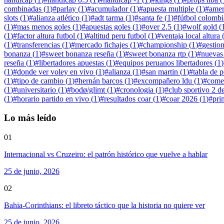
combinadas
(
1
)
#
parlay
(
1
)
#
acumulador
(
1
)
#
apuesta multiple
(
1
)
#
amer
slots
(
1
)
#
alianza atlético
(
1
)
#
adt tarma
(
1
)
#
santa fe
(
1
)
#
fútbol colomb
(
1
)
#
mas menos goles
(
1
)
#
apuestas goles
(
1
)
#
over 2.5
(
1
)
#
wolf gold
(
(
1
)
#
factor altura futbol
(
1
)
#
altitud peru futbol
(
1
)
#
ventaja local altura
(
1
)
#
transferencias
(
1
)
#
mercado fichajes
(
1
)
#
championship
(
1
)
#
gestio
bonanza
(
1
)
#
sweet bonanza reseña
(
1
)
#
sweet bonanza rtp
(
1
)
#
nuevas
reseña
(
1
)
#
libertadores apuestas
(
1
)
#
equipos peruanos libertadores
(
1
)
(
1
)
#
donde ver voley en vivo
(
1
)
#
alianza
(
1
)
#
san martin
(
1
)
#
tabla de 
(
1
)
#
tipo de cambio
(
1
)
#
hernán barcos
(
1
)
#
excompañero ldu
(
1
)
#
come
(
1
)
#
universitario
(
1
)
#
bodø/glimt
(
1
)
#
cronologia
(
1
)
#
club sportivo 2 
(
1
)
#
horario partido en vivo
(
1
)
#
resultados coar
(
1
)
#
coar 2026
(
1
)
#
pri
Lo más leído
01
Internacional vs Cruzeiro: el patrón histórico que vuelve a hablar
25 de junio, 2026
02
Bahia-Corinthians: el libreto táctico que la historia no quiere ver
25 de junio, 2026