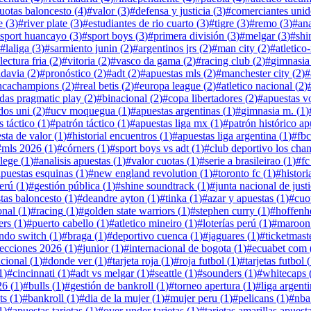
uotas baloncesto
(
4
)
#
valor
(
3
)
#
defensa y justicia
(
3
)
#
comerciantes unid
e
(
3
)
#
river plate
(
3
)
#
estudiantes de rio cuarto
(
3
)
#
tigre
(
3
)
#
remo
(
3
)
#
ana
sport huancayo
(
3
)
#
sport boys
(
3
)
#
primera división
(
3
)
#
melgar
(
3
)
#
shi
#
laliga
(
3
)
#
sarmiento junin
(
2
)
#
argentinos jrs
(
2
)
#
man city
(
2
)
#
atletico
lectura fria
(
2
)
#
vitoria
(
2
)
#
vasco da gama
(
2
)
#
racing club
(
2
)
#
gimnasia 
adavia
(
2
)
#
pronóstico
(
2
)
#
adt
(
2
)
#
apuestas mls
(
2
)
#
manchester city
(
2
)
#
ncachampions
(
2
)
#
real betis
(
2
)
#
europa league
(
2
)
#
atletico nacional
(
2
)
das pragmatic play
(
2
)
#
binacional
(
2
)
#
copa libertadores
(
2
)
#
apuestas v
dos uni
(
2
)
#
ucv moquegua
(
1
)
#
apuestas argentinas
(
1
)
#
gimnasia m.
(
1
)
s táctico
(
1
)
#
patrón táctico
(
1
)
#
apuestas liga mx
(
1
)
#
patrón histórico ap
sta de valor
(
1
)
#
historial encuentros
(
1
)
#
apuestas liga argentina
(
1
)
#
fb
#
mls 2026
(
1
)
#
córners
(
1
)
#
sport boys vs adt
(
1
)
#
club deportivo los cha
llege
(
1
)
#
analisis apuestas
(
1
)
#
valor cuotas
(
1
)
#
serie a brasileirao
(
1
)
#
fc
apuestas esquinas
(
1
)
#
new england revolution
(
1
)
#
toronto fc
(
1
)
#
histori
erú
(
1
)
#
gestión pública
(
1
)
#
shine soundtrack
(
1
)
#
junta nacional de justi
tas baloncesto
(
1
)
#
deandre ayton
(
1
)
#
tinka
(
1
)
#
azar y apuestas
(
1
)
#
cuo
onal
(
1
)
#
racing
(
1
)
#
golden state warriors
(
1
)
#
stephen curry
(
1
)
#
hoffenh
ers
(
1
)
#
puerto cabello
(
1
)
#
atletico mineiro
(
1
)
#
loterías perú
(
1
)
#
maroon
endo switch
(
1
)
#
braga
(
1
)
#
deportivo cuenca
(
1
)
#
jaguares
(
1
)
#
ticketmast
lecciones 2026
(
1
)
#
junior
(
1
)
#
internacional de bogota
(
1
)
#
ecuabet com
acional
(
1
)
#
donde ver
(
1
)
#
tarjeta roja
(
1
)
#
roja futbol
(
1
)
#
tarjetas futbol
(
1
)
#
cincinnati
(
1
)
#
adt vs melgar
(
1
)
#
seattle
(
1
)
#
sounders
(
1
)
#
whitecaps
26
(
1
)
#
bulls
(
1
)
#
gestión de bankroll
(
1
)
#
torneo apertura
(
1
)
#
liga argent
ts
(
1
)
#
bankroll
(
1
)
#
dia de la mujer
(
1
)
#
mujer peru
(
1
)
#
pelicans
(
1
)
#
nba
1
)
#
apuestas tarjetas
(
1
)
#
over under tarjetas
(
1
)
#
tarjetas amarillas apuest