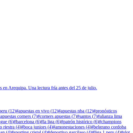
en Arequipa. Una lectura fría antes del 25 de julio.
peru
(
12
)
#
apuestas en vivo
(
12
)
#
apuestas nba
(
12
)
#
pronósticos
#
apuestas corners
(
7
)
#
corners apuestas
(
7
)
#
santos
(
7
)
#
alianza lima
ague
(
6
)
#
barcelona
(
6
)
#
la liga
(
6
)
#
patrón histórico
(
6
)
#
champions
o riestra
(
4
)
#
boca juniors
(
4
)
#
amonestaciones
(
4
)
#
belgrano cordoba
man
(
4
)
#
sporting cristal
(
4
)
#
deportivo garcilaso
(
4
)
#
liga 1 peru
(
4
)
#
slot