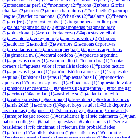
(
2
)
#
tendencias perú
(
2
)
#
monterrey
(
2
)
#
girona
(
2
)
#
betis
(
2
)
#
los
chankas
(
2
)
#
sorteo
(
2
)
#
concachampions
(
2
)
#
real betis
(
2
)
#
europa
league
(
2
)
#
atletico nacional
(
2
)
#
chankas
(
2
)
#
atalanta
(
2
)
#
betano
(
2
)
#
mujer
(
2
)
#
pronóstico nba
(
2
)
#
tragamonedas online peru
(
2
)
#
slots pragmatic play
(
2
)
#
tragamonedas pragmatic play
(
2
)
#
binacional
(
2
)
#
copa libertadores
(
2
)
#
apuestas voleibol
(
2
)
#
levante
(
2
)
#
voley peru
(
2
)
#
apuestas voley
(
2
)
#
clippers
(
2
)
#
atletico
(
2
)
#
madrid
(
2
)
#
warriors
(
2
)
#
cuotas deportivas
(
2
)
#
resultados uni
(
2
)
#
ucv moquegua
(
1
)
#
apuestas argentinas
(
1
)
#
gimnasia m.
(
1
)
#
central cordoba
(
1
)
#
apuestas argentina
(
1
)
#
apuestas córner
(
1
)
#
valor oculto
(
1
)
#
lectura fría
(
1
)
#
cuotas
corners
(
1
)
#
apuesta valor
(
1
)
#
analisis táctico
(
1
)
#
patrón táctico
(
1
)
#
apuestas liga mx
(
1
)
#
patrón histórico apuestas
(
1
)
#
saques de
esquina
(
1
)
#
historial tarjetas
(
1
)
#
apuestas brasil
(
1
)
#
pronostico
apuestas
(
1
)
#
u.n.a.m. - pumas
(
1
)
#
cf pachuca
(
1
)
#
apuesta de valor
(
1
)
#
historial encuentros
(
1
)
#
apuestas liga argentina
(
1
)
#
fbc melgar
(
1
)
#
torino
(
1
)
#
ac milan
(
1
)
#
nashville sc
(
1
)
#
atlanta united fc
(
1
)
#
valor apuestas
(
1
)
#
as roma
(
1
)
#
fiorentina
(
1
)
#
patron historico
(
1
)
#
mls 2026
(
1
)
#
córners
(
1
)
#
sport boys vs adt
(
1
)
#
club deportivo
los chankas
(
1
)
#
apuesta
(
1
)
#
st. louis city
(
1
)
#
sporting kansas city
(
1
)
#
major league soccer
(
1
)
#
estudiantes lp
(
1
)
#
fc cajamarca
(
1
)
#
juan
pablo ii college
(
1
)
#
analisis apuestas
(
1
)
#
valor cuotas
(
1
)
#
serie a
brasileirao
(
1
)
#
fc cincinnati
(
1
)
#
lectura fría probabilidades
(
1
)
#
táctica
(
1
)
#
analisis historico
(
1
)
#
estadísticas
(
1
)
#
charlotte