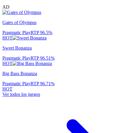
AD
Gates of Olympus
Pragmatic Play
RTP
96.5
%
HOT
Sweet Bonanza
Pragmatic Play
RTP
96.51
%
HOT
Big Bass Bonanza
Pragmatic Play
RTP
96.71
%
HOT
Ver todos los juegos