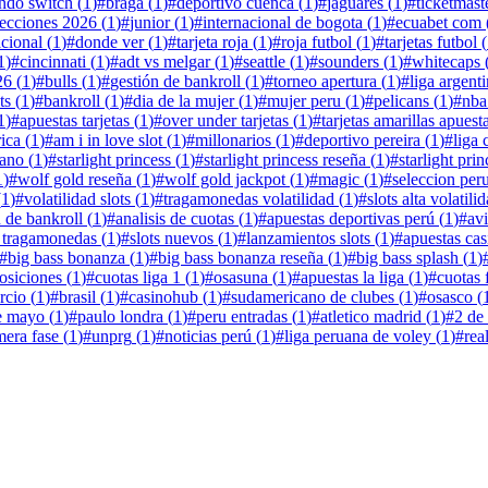
endo switch
(
1
)
#
braga
(
1
)
#
deportivo cuenca
(
1
)
#
jaguares
(
1
)
#
ticketmast
lecciones 2026
(
1
)
#
junior
(
1
)
#
internacional de bogota
(
1
)
#
ecuabet com
acional
(
1
)
#
donde ver
(
1
)
#
tarjeta roja
(
1
)
#
roja futbol
(
1
)
#
tarjetas futbol
(
1
)
#
cincinnati
(
1
)
#
adt vs melgar
(
1
)
#
seattle
(
1
)
#
sounders
(
1
)
#
whitecaps
26
(
1
)
#
bulls
(
1
)
#
gestión de bankroll
(
1
)
#
torneo apertura
(
1
)
#
liga argent
ts
(
1
)
#
bankroll
(
1
)
#
dia de la mujer
(
1
)
#
mujer peru
(
1
)
#
pelicans
(
1
)
#
nba
1
)
#
apuestas tarjetas
(
1
)
#
over under tarjetas
(
1
)
#
tarjetas amarillas apuest
ica
(
1
)
#
am i in love slot
(
1
)
#
millonarios
(
1
)
#
deportivo pereira
(
1
)
#
liga
iano
(
1
)
#
starlight princess
(
1
)
#
starlight princess reseña
(
1
)
#
starlight prin
1
)
#
wolf gold reseña
(
1
)
#
wolf gold jackpot
(
1
)
#
magic
(
1
)
#
seleccion per
(
1
)
#
volatilidad slots
(
1
)
#
tragamonedas volatilidad
(
1
)
#
slots alta volatili
n de bankroll
(
1
)
#
analisis de cuotas
(
1
)
#
apuestas deportivas perú
(
1
)
#
avi
 tragamonedas
(
1
)
#
slots nuevos
(
1
)
#
lanzamientos slots
(
1
)
#
apuestas cas
#
big bass bonanza
(
1
)
#
big bass bonanza reseña
(
1
)
#
big bass splash
(
1
)
posiciones
(
1
)
#
cuotas liga 1
(
1
)
#
osasuna
(
1
)
#
apuestas la liga
(
1
)
#
cuotas 
rcio
(
1
)
#
brasil
(
1
)
#
casinohub
(
1
)
#
sudamericano de clubes
(
1
)
#
osasco
(
de mayo
(
1
)
#
paulo londra
(
1
)
#
peru entradas
(
1
)
#
atletico madrid
(
1
)
#
2 de
mera fase
(
1
)
#
unprg
(
1
)
#
noticias perú
(
1
)
#
liga peruana de voley
(
1
)
#
rea