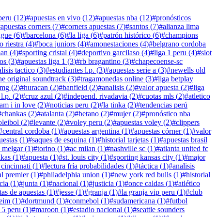
peru
(
12
)
#
apuestas en vivo
(
12
)
#
apuestas nba
(
12
)
#
pronósticos
#
apuestas corners
(
7
)
#
corners apuestas
(
7
)
#
santos
(
7
)
#
alianza lima
ague
(
6
)
#
barcelona
(
6
)
#
la liga
(
6
)
#
patrón histórico
(
6
)
#
champions
o riestra
(
4
)
#
boca juniors
(
4
)
#
amonestaciones
(
4
)
#
belgrano cordoba
man
(
4
)
#
sporting cristal
(
4
)
#
deportivo garcilaso
(
4
)
#
liga 1 peru
(
4
)
#
slot
os
(
3
)
#
apuestas liga 1
(
3
)
#
rb bragantino
(
3
)
#
chapecoense-sc
lisis tactico
(
3
)
#
estudiantes l.p.
(
3
)
#
apuestas serie a
(
3
)
#
newells old
ne original soundtrack
(
3
)
#
tragamonedas online
(
3
)
#
liga betplay
-mg
(
2
)
#
huracan
(
2
)
#
banfield
(
2
)
#
analisis
(
2
)
#
valor apuesta
(
2
)
#
liga
l.p.
(
2
)
#
cruz azul
(
2
)
#
independ. rivadavia
(
2
)
#
cuotas mls
(
2
)
#
atletico
am i in love
(
2
)
#
noticias peru
(
2
)
#
la tinka
(
2
)
#
tendencias perú
#
chankas
(
2
)
#
atalanta
(
2
)
#
betano
(
2
)
#
mujer
(
2
)
#
pronóstico nba
oleibol
(
2
)
#
levante
(
2
)
#
voley peru
(
2
)
#
apuestas voley
(
2
)
#
clippers
#
central cordoba
(
1
)
#
apuestas argentina
(
1
)
#
apuestas córner
(
1
)
#
valor
uestas
(
1
)
#
saques de esquina
(
1
)
#
historial tarjetas
(
1
)
#
apuestas brasil
c melgar
(
1
)
#
torino
(
1
)
#
ac milan
(
1
)
#
nashville sc
(
1
)
#
atlanta united fc
nkas
(
1
)
#
apuesta
(
1
)
#
st. louis city
(
1
)
#
sporting kansas city
(
1
)
#
major
 cincinnati
(
1
)
#
lectura fría probabilidades
(
1
)
#
táctica
(
1
)
#
analisis
al premier
(
1
)
#
philadelphia union
(
1
)
#
new york red bulls
(
1
)
#
historial
cia
(
1
)
#
junta
(
1
)
#
nacional
(
1
)
#
justicia
(
1
)
#
once caldas
(
1
)
#
atlético
tas de apuestas
(
1
)
#
jesse
(
1
)
#
granja
(
1
)
#
la granja vip peru
(
1
)
#
club
eim
(
1
)
#
dortmund
(
1
)
#
conmebol
(
1
)
#
sudamericana
(
1
)
#
futbol
 5 peru
(
1
)
#
maroon
(
1
)
#
estadio nacional
(
1
)
#
seattle sounders