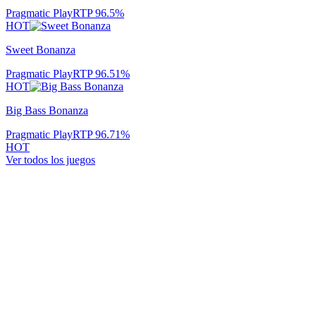
Pragmatic Play
RTP
96.5
%
HOT
Sweet Bonanza
Pragmatic Play
RTP
96.51
%
HOT
Big Bass Bonanza
Pragmatic Play
RTP
96.71
%
HOT
Ver todos los juegos