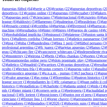
#
apuestas fútbol
(
64
)
#
serie a
(
26
)
#
cuotas
(
22
)
#
apuestas deportivas
(
2
deportivos
(
11
)
#
casino online
(
11
)
#
apuestas
(
10
)
#
ecuabet
(
10
)
#
lakers
(
7
)
#
apuestas perú
(
7
)
#
cienciano
(
7
)
#
internacional
(
6
)
#
cruzeiro
(
6
)
#
an
league
(
6
)
#
aldosivi
(
5
)
#
flamengo
(
5
)
#
palmeiras
(
5
)
#
brasileirao
(
5
)
#
ap
(
4
)
#
rosario central
(
4
)
#
coritiba
(
4
)
#
tarjetas
(
4
)
#
liverpool
(
4
)
#
barracas 
machine
(
4
)
#
resultados
(
4
)
#
inter
(
4
)
#
tigres
(
4
)
#
juegos de casino
(
4
)
#
c
(
3
)
#
probabilidad implícita
(
3
)
#
mirassol
(
3
)
#
platense
(
3
)
#
union santa f
boys
(
3
)
#
talleres cordoba
(
3
)
#
san lorenzo
(
3
)
#
atletico paranaense
(
3
)
#
(
3
)
#
psg
(
3
)
#
nba
(
3
)
#
bundesliga
(
3
)
#
liga 1 perú
(
3
)
#
fútbol peruano
(
3
)
profesional argentina
(
2
)
#
fc juarez
(
2
)
#
tarjetas apuestas
(
2
)
#
lanus
(
2
)
#
grau
(
2
)
#
chicago fire
(
2
)
#
vancouver whitecaps
(
2
)
#
independiente riv
(
2
)
#
monterrey
(
2
)
#
girona
(
2
)
#
betis
(
2
)
#
los chankas
(
2
)
#
sorteo
(
2
)
#
co
(
2
)
#
tragamonedas online peru
(
2
)
#
slots pragmatic play
(
2
)
#
tragamone
(
2
)
#
atletico
(
2
)
#
madrid
(
2
)
#
warriors
(
2
)
#
cuotas deportivas
(
2
)
#
resulta
oculto
(
1
)
#
lectura fría
(
1
)
#
cuotas corners
(
1
)
#
apuesta valor
(
1
)
#
analisi
(
1
)
#
pronostico apuestas
(
1
)
#
u.n.a.m. - pumas
(
1
)
#
cf pachuca
(
1
)
#
apue
(
1
)
#
valor apuestas
(
1
)
#
as roma
(
1
)
#
fiorentina
(
1
)
#
patron historico
(
1
)
league soccer
(
1
)
#
estudiantes lp
(
1
)
#
fc cajamarca
(
1
)
#
juan pablo ii co
historico
(
1
)
#
estadísticas
(
1
)
#
charlotte
(
1
)
#
atlanta united
(
1
)
#
mls
(
1
)
#
mls
(
1
)
#
inter miami
(
1
)
#
corners serie a
(
1
)
#
petroperu
(
1
)
#
actualidad p
nacional
(
1
)
#
fc lorient
(
1
)
#
posiciones
(
1
)
#
juntos por el peru
(
1
)
#
apues
cienciano
(
1
)
#
fixture liga 1
(
1
)
#
jorge chavez
(
1
)
#
aeropuerto internaci
(
1
)
#
senadores
(
1
)
#
diputados
(
1
)
#
2026
(
1
)
#
phoenix suns
(
1
)
#
trail blaz