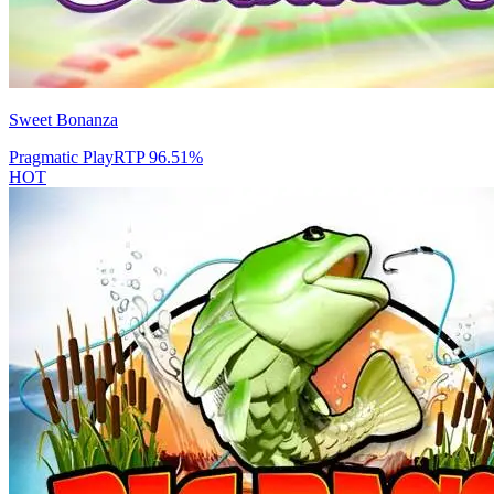
Sweet Bonanza
Pragmatic Play
RTP
96.51
%
HOT