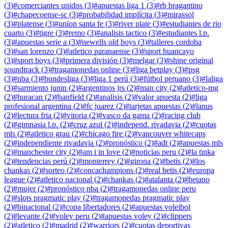
(
3
)
#
comerciantes unidos
(
3
)
#
apuestas liga 1
(
3
)
#
rb bragantino
(
3
)
#
chapecoense-sc
(
3
)
#
probabilidad implícita
(
3
)
#
mirassol
(
3
)
#
platense
(
3
)
#
union santa fe
(
3
)
#
river plate
(
3
)
#
estudiantes de rio
cuarto
(
3
)
#
tigre
(
3
)
#
remo
(
3
)
#
analisis tactico
(
3
)
#
estudiantes l.p.
(
3
)
#
apuestas serie a
(
3
)
#
newells old boys
(
3
)
#
talleres cordoba
(
3
)
#
san lorenzo
(
3
)
#
atletico paranaense
(
3
)
#
sport huancayo
(
3
)
#
sport boys
(
3
)
#
primera división
(
3
)
#
melgar
(
3
)
#
shine original
soundtrack
(
3
)
#
tragamonedas online
(
3
)
#
liga betplay
(
3
)
#
psg
(
3
)
#
nba
(
3
)
#
bundesliga
(
3
)
#
liga 1 perú
(
3
)
#
fútbol peruano
(
3
)
#
laliga
(
3
)
#
sarmiento junin
(
2
)
#
argentinos jrs
(
2
)
#
man city
(
2
)
#
atletico-mg
(
2
)
#
huracan
(
2
)
#
banfield
(
2
)
#
analisis
(
2
)
#
valor apuesta
(
2
)
#
liga
profesional argentina
(
2
)
#
fc juarez
(
2
)
#
tarjetas apuestas
(
2
)
#
lanus
(
2
)
#
lectura fria
(
2
)
#
vitoria
(
2
)
#
vasco da gama
(
2
)
#
racing club
(
2
)
#
gimnasia l.p.
(
2
)
#
cruz azul
(
2
)
#
independ. rivadavia
(
2
)
#
cuotas
mls
(
2
)
#
atletico grau
(
2
)
#
chicago fire
(
2
)
#
vancouver whitecaps
(
2
)
#
independiente rivadavia
(
2
)
#
pronóstico
(
2
)
#
adt
(
2
)
#
apuestas mls
(
2
)
#
manchester city
(
2
)
#
am i in love
(
2
)
#
noticias peru
(
2
)
#
la tinka
(
2
)
#
tendencias perú
(
2
)
#
monterrey
(
2
)
#
girona
(
2
)
#
betis
(
2
)
#
los
chankas
(
2
)
#
sorteo
(
2
)
#
concachampions
(
2
)
#
real betis
(
2
)
#
europa
league
(
2
)
#
atletico nacional
(
2
)
#
chankas
(
2
)
#
atalanta
(
2
)
#
betano
(
2
)
#
mujer
(
2
)
#
pronóstico nba
(
2
)
#
tragamonedas online peru
(
2
)
#
slots pragmatic play
(
2
)
#
tragamonedas pragmatic play
(
2
)
#
binacional
(
2
)
#
copa libertadores
(
2
)
#
apuestas voleibol
(
2
)
#
levante
(
2
)
#
voley peru
(
2
)
#
apuestas voley
(
2
)
#
clippers
(
2
)
#
atletico
(
2
)
#
madrid
(
2
)
#
warriors
(
2
)
#
cuotas deportivas