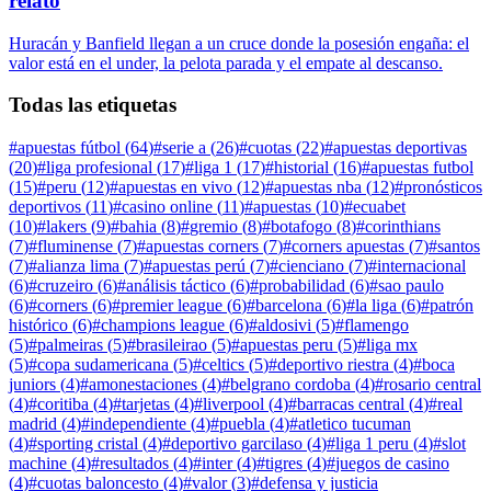
relato
Huracán y Banfield llegan a un cruce donde la posesión engaña: el
valor está en el under, la pelota parada y el empate al descanso.
Todas las etiquetas
#
apuestas fútbol
(
64
)
#
serie a
(
26
)
#
cuotas
(
22
)
#
apuestas deportivas
(
20
)
#
liga profesional
(
17
)
#
liga 1
(
17
)
#
historial
(
16
)
#
apuestas futbol
(
15
)
#
peru
(
12
)
#
apuestas en vivo
(
12
)
#
apuestas nba
(
12
)
#
pronósticos
deportivos
(
11
)
#
casino online
(
11
)
#
apuestas
(
10
)
#
ecuabet
(
10
)
#
lakers
(
9
)
#
bahia
(
8
)
#
gremio
(
8
)
#
botafogo
(
8
)
#
corinthians
(
7
)
#
fluminense
(
7
)
#
apuestas corners
(
7
)
#
corners apuestas
(
7
)
#
santos
(
7
)
#
alianza lima
(
7
)
#
apuestas perú
(
7
)
#
cienciano
(
7
)
#
internacional
(
6
)
#
cruzeiro
(
6
)
#
análisis táctico
(
6
)
#
probabilidad
(
6
)
#
sao paulo
(
6
)
#
corners
(
6
)
#
premier league
(
6
)
#
barcelona
(
6
)
#
la liga
(
6
)
#
patrón
histórico
(
6
)
#
champions league
(
6
)
#
aldosivi
(
5
)
#
flamengo
(
5
)
#
palmeiras
(
5
)
#
brasileirao
(
5
)
#
apuestas peru
(
5
)
#
liga mx
(
5
)
#
copa sudamericana
(
5
)
#
celtics
(
5
)
#
deportivo riestra
(
4
)
#
boca
juniors
(
4
)
#
amonestaciones
(
4
)
#
belgrano cordoba
(
4
)
#
rosario central
(
4
)
#
coritiba
(
4
)
#
tarjetas
(
4
)
#
liverpool
(
4
)
#
barracas central
(
4
)
#
real
madrid
(
4
)
#
independiente
(
4
)
#
puebla
(
4
)
#
atletico tucuman
(
4
)
#
sporting cristal
(
4
)
#
deportivo garcilaso
(
4
)
#
liga 1 peru
(
4
)
#
slot
machine
(
4
)
#
resultados
(
4
)
#
inter
(
4
)
#
tigres
(
4
)
#
juegos de casino
(
4
)
#
cuotas baloncesto
(
4
)
#
valor
(
3
)
#
defensa y justicia