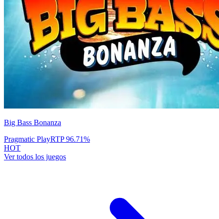
Big Bass Bonanza
Pragmatic Play
RTP
96.71
%
HOT
Ver todos los juegos