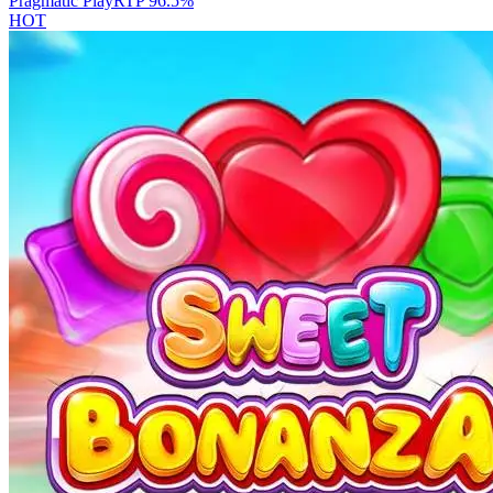
Pragmatic Play
RTP
96.5
%
HOT