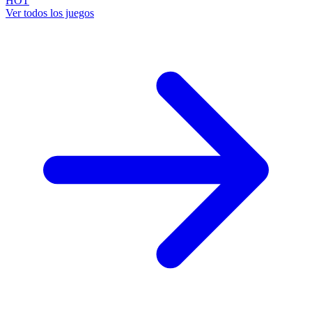
HOT
Ver todos los juegos