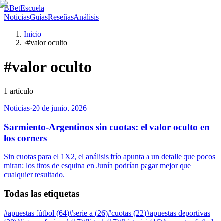
B
BetEscuela
Noticias
Guías
Reseñas
Análisis
Inicio
›
#valor oculto
#
valor oculto
1
artículo
Noticias
·
20 de junio, 2026
Sarmiento-Argentinos sin cuotas: el valor oculto en
los corners
Sin cuotas para el 1X2, el análisis frío apunta a un detalle que pocos
miran: los tiros de esquina en Junín podrían pagar mejor que
cualquier resultado.
Todas las etiquetas
#
apuestas fútbol
(
64
)
#
serie a
(
26
)
#
cuotas
(
22
)
#
apuestas deportivas