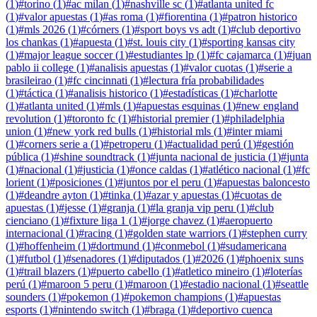
(
1
)
#
torino
(
1
)
#
ac milan
(
1
)
#
nashville sc
(
1
)
#
atlanta united fc
(
1
)
#
valor apuestas
(
1
)
#
as roma
(
1
)
#
fiorentina
(
1
)
#
patron historico
(
1
)
#
mls 2026
(
1
)
#
córners
(
1
)
#
sport boys vs adt
(
1
)
#
club deportivo
los chankas
(
1
)
#
apuesta
(
1
)
#
st. louis city
(
1
)
#
sporting kansas city
(
1
)
#
major league soccer
(
1
)
#
estudiantes lp
(
1
)
#
fc cajamarca
(
1
)
#
juan
pablo ii college
(
1
)
#
analisis apuestas
(
1
)
#
valor cuotas
(
1
)
#
serie a
brasileirao
(
1
)
#
fc cincinnati
(
1
)
#
lectura fría probabilidades
(
1
)
#
táctica
(
1
)
#
analisis historico
(
1
)
#
estadísticas
(
1
)
#
charlotte
(
1
)
#
atlanta united
(
1
)
#
mls
(
1
)
#
apuestas esquinas
(
1
)
#
new england
revolution
(
1
)
#
toronto fc
(
1
)
#
historial premier
(
1
)
#
philadelphia
union
(
1
)
#
new york red bulls
(
1
)
#
historial mls
(
1
)
#
inter miami
(
1
)
#
corners serie a
(
1
)
#
petroperu
(
1
)
#
actualidad perú
(
1
)
#
gestión
pública
(
1
)
#
shine soundtrack
(
1
)
#
junta nacional de justicia
(
1
)
#
junta
(
1
)
#
nacional
(
1
)
#
justicia
(
1
)
#
once caldas
(
1
)
#
atlético nacional
(
1
)
#
fc
lorient
(
1
)
#
posiciones
(
1
)
#
juntos por el peru
(
1
)
#
apuestas baloncesto
(
1
)
#
deandre ayton
(
1
)
#
tinka
(
1
)
#
azar y apuestas
(
1
)
#
cuotas de
apuestas
(
1
)
#
jesse
(
1
)
#
granja
(
1
)
#
la granja vip peru
(
1
)
#
club
cienciano
(
1
)
#
fixture liga 1
(
1
)
#
jorge chavez
(
1
)
#
aeropuerto
internacional
(
1
)
#
racing
(
1
)
#
golden state warriors
(
1
)
#
stephen curry
(
1
)
#
hoffenheim
(
1
)
#
dortmund
(
1
)
#
conmebol
(
1
)
#
sudamericana
(
1
)
#
futbol
(
1
)
#
senadores
(
1
)
#
diputados
(
1
)
#
2026
(
1
)
#
phoenix suns
(
1
)
#
trail blazers
(
1
)
#
puerto cabello
(
1
)
#
atletico mineiro
(
1
)
#
loterías
perú
(
1
)
#
maroon 5 peru
(
1
)
#
maroon
(
1
)
#
estadio nacional
(
1
)
#
seattle
sounders
(
1
)
#
pokemon
(
1
)
#
pokemon champions
(
1
)
#
apuestas
esports
(
1
)
#
nintendo switch
(
1
)
#
braga
(
1
)
#
deportivo cuenca