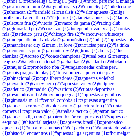
(
3
)
#
nba
(
3
)
#
bundesliga
(
3
)
#
liga 1 perú
(
3
)
#
fútbol peruano
(
3
)
#
laliga
(
3
)
#
sarmiento junin
(
2
)
#
argentinos jrs
(
2
)
#
man city
(
2
)
#
atletico-mg
(
2
)
#
huracan
(
2
)
#
banfield
(
2
)
#
analisis
(
2
)
#
valor apuesta
(
2
)
#
liga
profesional argentina
(
2
)
#
fc juarez
(
2
)
#
tarjetas apuestas
(
2
)
#
lanus
(
2
)
#
lectura fria
(
2
)
#
vitoria
(
2
)
#
vasco da gama
(
2
)
#
racing club
(
2
)
#
gimnasia l.p.
(
2
)
#
cruz azul
(
2
)
#
independ. rivadavia
(
2
)
#
cuotas
mls
(
2
)
#
atletico grau
(
2
)
#
chicago fire
(
2
)
#
vancouver whitecaps
(
2
)
#
independiente rivadavia
(
2
)
#
pronóstico
(
2
)
#
adt
(
2
)
#
apuestas mls
(
2
)
#
manchester city
(
2
)
#
am i in love
(
2
)
#
noticias peru
(
2
)
#
la tinka
(
2
)
#
tendencias perú
(
2
)
#
monterrey
(
2
)
#
girona
(
2
)
#
betis
(
2
)
#
los
chankas
(
2
)
#
sorteo
(
2
)
#
concachampions
(
2
)
#
real betis
(
2
)
#
europa
league
(
2
)
#
atletico nacional
(
2
)
#
chankas
(
2
)
#
atalanta
(
2
)
#
betano
(
2
)
#
mujer
(
2
)
#
pronóstico nba
(
2
)
#
tragamonedas online peru
(
2
)
#
slots pragmatic play
(
2
)
#
tragamonedas pragmatic play
(
2
)
#
binacional
(
2
)
#
copa libertadores
(
2
)
#
apuestas voleibol
(
2
)
#
levante
(
2
)
#
voley peru
(
2
)
#
apuestas voley
(
2
)
#
clippers
(
2
)
#
atletico
(
2
)
#
madrid
(
2
)
#
warriors
(
2
)
#
cuotas deportivas
(
2
)
#
resultados uni
(
2
)
#
ucv moquegua
(
1
)
#
apuestas argentinas
(
1
)
#
gimnasia m.
(
1
)
#
central cordoba
(
1
)
#
apuestas argentina
(
1
)
#
apuestas córner
(
1
)
#
valor oculto
(
1
)
#
lectura fría
(
1
)
#
cuotas
corners
(
1
)
#
apuesta valor
(
1
)
#
analisis táctico
(
1
)
#
patrón táctico
(
1
)
#
apuestas liga mx
(
1
)
#
patrón histórico apuestas
(
1
)
#
saques de
esquina
(
1
)
#
historial tarjetas
(
1
)
#
apuestas brasil
(
1
)
#
pronostico
apuestas
(
1
)
#
u.n.a.m. - pumas
(
1
)
#
cf pachuca
(
1
)
#
apuesta de valor
(
1
)
#
historial encuentros
(
1
)
#
apuestas liga argentina
(
1
)
#
fbc melgar