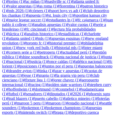
(
1
)
#
torino
(
1
)
#
ac milan
(
1
)
#
nashville sc
(
1
)
#
atlanta united fc
(
1
)
#
valor apuestas
(
1
)
#
as roma
(
1
)
#
fiorentina
(
1
)
#
patron historico
(
1
)
#
mls 2026
(
1
)
#
córners
(
1
)
#
sport boys vs adt
(
1
)
#
club deportivo
los chankas
(
1
)
#
apuesta
(
1
)
#
st. louis city
(
1
)
#
sporting kansas city
(
1
)
#
major league soccer
(
1
)
#
estudiantes lp
(
1
)
#
fc cajamarca
(
1
)
#
juan
pablo ii college
(
1
)
#
analisis apuestas
(
1
)
#
valor cuotas
(
1
)
#
serie a
brasileirao
(
1
)
#
fc cincinnati
(
1
)
#
lectura fría probabilidades
(
1
)
#
táctica
(
1
)
#
analisis historico
(
1
)
#
estadísticas
(
1
)
#
charlotte
(
1
)
#
atlanta united
(
1
)
#
mls
(
1
)
#
apuestas esquinas
(
1
)
#
new england
revolution
(
1
)
#
toronto fc
(
1
)
#
historial premier
(
1
)
#
philadelphia
union
(
1
)
#
new york red bulls
(
1
)
#
historial mls
(
1
)
#
inter miami
(
1
)
#
corners serie a
(
1
)
#
petroperu
(
1
)
#
actualidad perú
(
1
)
#
gestión
pública
(
1
)
#
shine soundtrack
(
1
)
#
junta nacional de justicia
(
1
)
#
junta
(
1
)
#
nacional
(
1
)
#
justicia
(
1
)
#
once caldas
(
1
)
#
atlético nacional
(
1
)
#
fc
lorient
(
1
)
#
posiciones
(
1
)
#
juntos por el peru
(
1
)
#
apuestas baloncesto
(
1
)
#
deandre ayton
(
1
)
#
tinka
(
1
)
#
azar y apuestas
(
1
)
#
cuotas de
apuestas
(
1
)
#
jesse
(
1
)
#
granja
(
1
)
#
la granja vip peru
(
1
)
#
club
cienciano
(
1
)
#
fixture liga 1
(
1
)
#
jorge chavez
(
1
)
#
aeropuerto
internacional
(
1
)
#
racing
(
1
)
#
golden state warriors
(
1
)
#
stephen curry
(
1
)
#
hoffenheim
(
1
)
#
dortmund
(
1
)
#
conmebol
(
1
)
#
sudamericana
(
1
)
#
futbol
(
1
)
#
senadores
(
1
)
#
diputados
(
1
)
#
2026
(
1
)
#
phoenix suns
(
1
)
#
trail blazers
(
1
)
#
puerto cabello
(
1
)
#
atletico mineiro
(
1
)
#
loterías
perú
(
1
)
#
maroon 5 peru
(
1
)
#
maroon
(
1
)
#
estadio nacional
(
1
)
#
seattle
sounders
(
1
)
#
pokemon
(
1
)
#
pokemon champions
(
1
)
#
apuestas
esports
(
1
)
#
nintendo switch
(
1
)
#
braga
(
1
)
#
deportivo cuenca