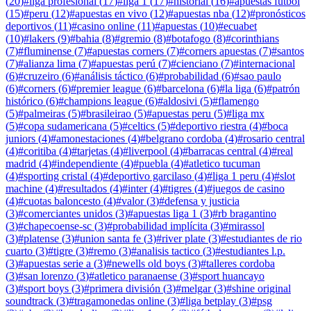
(
20
)
#
liga profesional
(
17
)
#
liga 1
(
17
)
#
historial
(
16
)
#
apuestas futbol
(
15
)
#
peru
(
12
)
#
apuestas en vivo
(
12
)
#
apuestas nba
(
12
)
#
pronósticos
deportivos
(
11
)
#
casino online
(
11
)
#
apuestas
(
10
)
#
ecuabet
(
10
)
#
lakers
(
9
)
#
bahia
(
8
)
#
gremio
(
8
)
#
botafogo
(
8
)
#
corinthians
(
7
)
#
fluminense
(
7
)
#
apuestas corners
(
7
)
#
corners apuestas
(
7
)
#
santos
(
7
)
#
alianza lima
(
7
)
#
apuestas perú
(
7
)
#
cienciano
(
7
)
#
internacional
(
6
)
#
cruzeiro
(
6
)
#
análisis táctico
(
6
)
#
probabilidad
(
6
)
#
sao paulo
(
6
)
#
corners
(
6
)
#
premier league
(
6
)
#
barcelona
(
6
)
#
la liga
(
6
)
#
patrón
histórico
(
6
)
#
champions league
(
6
)
#
aldosivi
(
5
)
#
flamengo
(
5
)
#
palmeiras
(
5
)
#
brasileirao
(
5
)
#
apuestas peru
(
5
)
#
liga mx
(
5
)
#
copa sudamericana
(
5
)
#
celtics
(
5
)
#
deportivo riestra
(
4
)
#
boca
juniors
(
4
)
#
amonestaciones
(
4
)
#
belgrano cordoba
(
4
)
#
rosario central
(
4
)
#
coritiba
(
4
)
#
tarjetas
(
4
)
#
liverpool
(
4
)
#
barracas central
(
4
)
#
real
madrid
(
4
)
#
independiente
(
4
)
#
puebla
(
4
)
#
atletico tucuman
(
4
)
#
sporting cristal
(
4
)
#
deportivo garcilaso
(
4
)
#
liga 1 peru
(
4
)
#
slot
machine
(
4
)
#
resultados
(
4
)
#
inter
(
4
)
#
tigres
(
4
)
#
juegos de casino
(
4
)
#
cuotas baloncesto
(
4
)
#
valor
(
3
)
#
defensa y justicia
(
3
)
#
comerciantes unidos
(
3
)
#
apuestas liga 1
(
3
)
#
rb bragantino
(
3
)
#
chapecoense-sc
(
3
)
#
probabilidad implícita
(
3
)
#
mirassol
(
3
)
#
platense
(
3
)
#
union santa fe
(
3
)
#
river plate
(
3
)
#
estudiantes de rio
cuarto
(
3
)
#
tigre
(
3
)
#
remo
(
3
)
#
analisis tactico
(
3
)
#
estudiantes l.p.
(
3
)
#
apuestas serie a
(
3
)
#
newells old boys
(
3
)
#
talleres cordoba
(
3
)
#
san lorenzo
(
3
)
#
atletico paranaense
(
3
)
#
sport huancayo
(
3
)
#
sport boys
(
3
)
#
primera división
(
3
)
#
melgar
(
3
)
#
shine original
soundtrack
(
3
)
#
tragamonedas online
(
3
)
#
liga betplay
(
3
)
#
psg