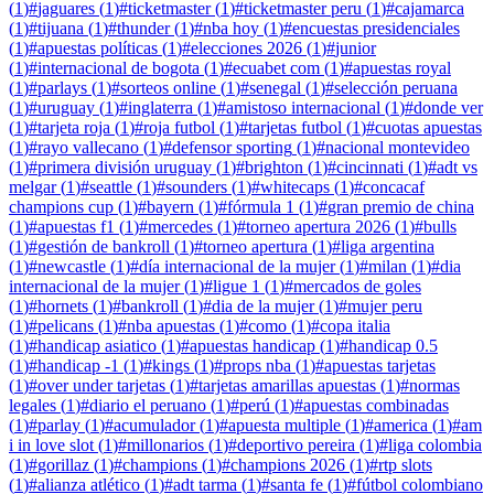
(
1
)
#
jaguares
(
1
)
#
ticketmaster
(
1
)
#
ticketmaster peru
(
1
)
#
cajamarca
(
1
)
#
tijuana
(
1
)
#
thunder
(
1
)
#
nba hoy
(
1
)
#
encuestas presidenciales
(
1
)
#
apuestas políticas
(
1
)
#
elecciones 2026
(
1
)
#
junior
(
1
)
#
internacional de bogota
(
1
)
#
ecuabet com
(
1
)
#
apuestas royal
(
1
)
#
parlays
(
1
)
#
sorteos online
(
1
)
#
senegal
(
1
)
#
selección peruana
(
1
)
#
uruguay
(
1
)
#
inglaterra
(
1
)
#
amistoso internacional
(
1
)
#
donde ver
(
1
)
#
tarjeta roja
(
1
)
#
roja futbol
(
1
)
#
tarjetas futbol
(
1
)
#
cuotas apuestas
(
1
)
#
rayo vallecano
(
1
)
#
defensor sporting
(
1
)
#
nacional montevideo
(
1
)
#
primera división uruguay
(
1
)
#
brighton
(
1
)
#
cincinnati
(
1
)
#
adt vs
melgar
(
1
)
#
seattle
(
1
)
#
sounders
(
1
)
#
whitecaps
(
1
)
#
concacaf
champions cup
(
1
)
#
bayern
(
1
)
#
fórmula 1
(
1
)
#
gran premio de china
(
1
)
#
apuestas f1
(
1
)
#
mercedes
(
1
)
#
torneo apertura 2026
(
1
)
#
bulls
(
1
)
#
gestión de bankroll
(
1
)
#
torneo apertura
(
1
)
#
liga argentina
(
1
)
#
newcastle
(
1
)
#
día internacional de la mujer
(
1
)
#
milan
(
1
)
#
dia
internacional de la mujer
(
1
)
#
ligue 1
(
1
)
#
mercados de goles
(
1
)
#
hornets
(
1
)
#
bankroll
(
1
)
#
dia de la mujer
(
1
)
#
mujer peru
(
1
)
#
pelicans
(
1
)
#
nba apuestas
(
1
)
#
como
(
1
)
#
copa italia
(
1
)
#
handicap asiatico
(
1
)
#
apuestas handicap
(
1
)
#
handicap 0.5
(
1
)
#
handicap -1
(
1
)
#
kings
(
1
)
#
props nba
(
1
)
#
apuestas tarjetas
(
1
)
#
over under tarjetas
(
1
)
#
tarjetas amarillas apuestas
(
1
)
#
normas
legales
(
1
)
#
diario el peruano
(
1
)
#
perú
(
1
)
#
apuestas combinadas
(
1
)
#
parlay
(
1
)
#
acumulador
(
1
)
#
apuesta multiple
(
1
)
#
america
(
1
)
#
am
i in love slot
(
1
)
#
millonarios
(
1
)
#
deportivo pereira
(
1
)
#
liga colombia
(
1
)
#
gorillaz
(
1
)
#
champions
(
1
)
#
champions 2026
(
1
)
#
rtp slots
(
1
)
#
alianza atlético
(
1
)
#
adt tarma
(
1
)
#
santa fe
(
1
)
#
fútbol colombiano