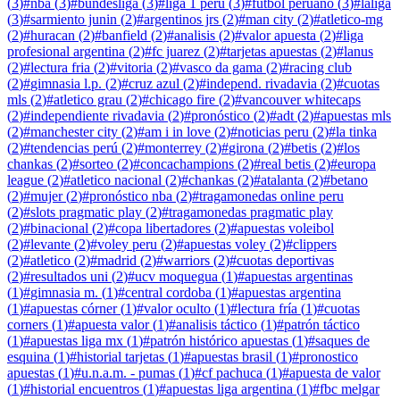
(
3
)
#
nba
(
3
)
#
bundesliga
(
3
)
#
liga 1 perú
(
3
)
#
fútbol peruano
(
3
)
#
laliga
(
3
)
#
sarmiento junin
(
2
)
#
argentinos jrs
(
2
)
#
man city
(
2
)
#
atletico-mg
(
2
)
#
huracan
(
2
)
#
banfield
(
2
)
#
analisis
(
2
)
#
valor apuesta
(
2
)
#
liga
profesional argentina
(
2
)
#
fc juarez
(
2
)
#
tarjetas apuestas
(
2
)
#
lanus
(
2
)
#
lectura fria
(
2
)
#
vitoria
(
2
)
#
vasco da gama
(
2
)
#
racing club
(
2
)
#
gimnasia l.p.
(
2
)
#
cruz azul
(
2
)
#
independ. rivadavia
(
2
)
#
cuotas
mls
(
2
)
#
atletico grau
(
2
)
#
chicago fire
(
2
)
#
vancouver whitecaps
(
2
)
#
independiente rivadavia
(
2
)
#
pronóstico
(
2
)
#
adt
(
2
)
#
apuestas mls
(
2
)
#
manchester city
(
2
)
#
am i in love
(
2
)
#
noticias peru
(
2
)
#
la tinka
(
2
)
#
tendencias perú
(
2
)
#
monterrey
(
2
)
#
girona
(
2
)
#
betis
(
2
)
#
los
chankas
(
2
)
#
sorteo
(
2
)
#
concachampions
(
2
)
#
real betis
(
2
)
#
europa
league
(
2
)
#
atletico nacional
(
2
)
#
chankas
(
2
)
#
atalanta
(
2
)
#
betano
(
2
)
#
mujer
(
2
)
#
pronóstico nba
(
2
)
#
tragamonedas online peru
(
2
)
#
slots pragmatic play
(
2
)
#
tragamonedas pragmatic play
(
2
)
#
binacional
(
2
)
#
copa libertadores
(
2
)
#
apuestas voleibol
(
2
)
#
levante
(
2
)
#
voley peru
(
2
)
#
apuestas voley
(
2
)
#
clippers
(
2
)
#
atletico
(
2
)
#
madrid
(
2
)
#
warriors
(
2
)
#
cuotas deportivas
(
2
)
#
resultados uni
(
2
)
#
ucv moquegua
(
1
)
#
apuestas argentinas
(
1
)
#
gimnasia m.
(
1
)
#
central cordoba
(
1
)
#
apuestas argentina
(
1
)
#
apuestas córner
(
1
)
#
valor oculto
(
1
)
#
lectura fría
(
1
)
#
cuotas
corners
(
1
)
#
apuesta valor
(
1
)
#
analisis táctico
(
1
)
#
patrón táctico
(
1
)
#
apuestas liga mx
(
1
)
#
patrón histórico apuestas
(
1
)
#
saques de
esquina
(
1
)
#
historial tarjetas
(
1
)
#
apuestas brasil
(
1
)
#
pronostico
apuestas
(
1
)
#
u.n.a.m. - pumas
(
1
)
#
cf pachuca
(
1
)
#
apuesta de valor
(
1
)
#
historial encuentros
(
1
)
#
apuestas liga argentina
(
1
)
#
fbc melgar