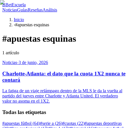
B
BetEscuela
Noticias
Guías
Reseñas
Análisis
Inicio
›
#apuestas esquinas
#
apuestas esquinas
1
artículo
Noticias
·
3 de junio, 2026
Charlotte-Atlanta: el dato que la cuota 1X2 nunca te
contará
La fatiga de un viaje relámpago dentro de la MLS le da la vuelta al
partido del jueves entre Charlotte y Atlanta United. El verdadero
valor no asoma en el 1X2.
Todas las etiquetas
#
apuestas fútbol
(
64
)
#
serie a
(
26
)
#
cuotas
(
22
)
#
apuestas deportivas