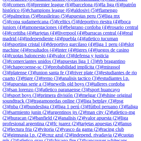
(
6
)
#
corners
(
6
)
#
premier league
(
6
)
#
barcelona
(
6
)
#
la liga
(
6
)
#
patrón
histórico
(
6
)
#
champions league
(
6
)
#
aldosivi
(
5
)
#
flamengo
(
5
)
#
palmeiras
(
5
)
#
brasileirao
(
5
)
#
apuestas peru
(
5
)
#
liga mx
(
5
)
#
copa sudamericana
(
5
)
#
celtics
(
5
)
#
deportivo riestra
(
4
)
#
boca
juniors
(
4
)
#
amonestaciones
(
4
)
#
belgrano cordoba
(
4
)
#
rosario central
(
4
)
#
coritiba
(
4
)
#
tarjetas
(
4
)
#
liverpool
(
4
)
#
barracas central
(
4
)
#
real
madrid
(
4
)
#
independiente
(
4
)
#
puebla
(
4
)
#
atletico tucuman
(
4
)
#
sporting cristal
(
4
)
#
deportivo garcilaso
(
4
)
#
liga 1 peru
(
4
)
#
slot
machine
(
4
)
#
resultados
(
4
)
#
inter
(
4
)
#
tigres
(
4
)
#
juegos de casino
(
4
)
#
cuotas baloncesto
(
4
)
#
valor
(
3
)
#
defensa y justicia
(
3
)
#
comerciantes unidos
(
3
)
#
apuestas liga 1
(
3
)
#
rb bragantino
(
3
)
#
chapecoense-sc
(
3
)
#
probabilidad implícita
(
3
)
#
mirassol
(
3
)
#
platense
(
3
)
#
union santa fe
(
3
)
#
river plate
(
3
)
#
estudiantes de rio
cuarto
(
3
)
#
tigre
(
3
)
#
remo
(
3
)
#
analisis tactico
(
3
)
#
estudiantes l.p.
(
3
)
#
apuestas serie a
(
3
)
#
newells old boys
(
3
)
#
talleres cordoba
(
3
)
#
san lorenzo
(
3
)
#
atletico paranaense
(
3
)
#
sport huancayo
(
3
)
#
sport boys
(
3
)
#
primera división
(
3
)
#
melgar
(
3
)
#
shine original
soundtrack
(
3
)
#
tragamonedas online
(
3
)
#
liga betplay
(
3
)
#
psg
(
3
)
#
nba
(
3
)
#
bundesliga
(
3
)
#
liga 1 perú
(
3
)
#
fútbol peruano
(
3
)
#
laliga
(
3
)
#
sarmiento junin
(
2
)
#
argentinos jrs
(
2
)
#
man city
(
2
)
#
atletico-mg
(
2
)
#
huracan
(
2
)
#
banfield
(
2
)
#
analisis
(
2
)
#
valor apuesta
(
2
)
#
liga
profesional argentina
(
2
)
#
fc juarez
(
2
)
#
tarjetas apuestas
(
2
)
#
lanus
(
2
)
#
lectura fria
(
2
)
#
vitoria
(
2
)
#
vasco da gama
(
2
)
#
racing club
(
2
)
#
gimnasia l.p.
(
2
)
#
cruz azul
(
2
)
#
independ. rivadavia
(
2
)
#
cuotas
mls
(
2
)
#
atletico grau
(
2
)
#
chicago fire
(
2
)
#
vancouver whitecaps