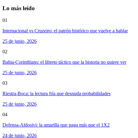
Lo más leído
01
Internacional vs Cruzeiro: el patrón histórico que vuelve a hablar
25 de junio, 2026
02
Bahia-Corinthians: el libreto táctico que la historia no quiere ver
25 de junio, 2026
03
Riestra-Boca: la lectura fría que desnuda probabilidades
25 de junio, 2026
04
Defensa-Aldosivi: la amarilla que paga más que el 1X2
24 de junio, 2026