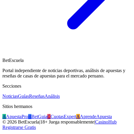
BetEscuela
Portal independiente de noticias deportivas, análisis de apuestas y
reseñas de casas de apuestas para el mercado peruano.
Secciones
Noticias
Guías
Reseñas
Análisis
Sitios hermanos
A
ApuestaPro
B
BetGuia
C
CuotasExpert
A
AprendeApuesta
©
2026
BetEscuela
|
18+ Juega responsablemente
|
CasinoHub
Registrarse Gratis