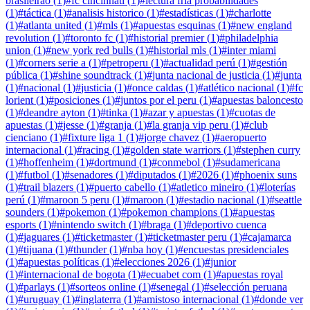
brasileirao
(
1
)
#
fc cincinnati
(
1
)
#
lectura fría probabilidades
(
1
)
#
táctica
(
1
)
#
analisis historico
(
1
)
#
estadísticas
(
1
)
#
charlotte
(
1
)
#
atlanta united
(
1
)
#
mls
(
1
)
#
apuestas esquinas
(
1
)
#
new england
revolution
(
1
)
#
toronto fc
(
1
)
#
historial premier
(
1
)
#
philadelphia
union
(
1
)
#
new york red bulls
(
1
)
#
historial mls
(
1
)
#
inter miami
(
1
)
#
corners serie a
(
1
)
#
petroperu
(
1
)
#
actualidad perú
(
1
)
#
gestión
pública
(
1
)
#
shine soundtrack
(
1
)
#
junta nacional de justicia
(
1
)
#
junta
(
1
)
#
nacional
(
1
)
#
justicia
(
1
)
#
once caldas
(
1
)
#
atlético nacional
(
1
)
#
fc
lorient
(
1
)
#
posiciones
(
1
)
#
juntos por el peru
(
1
)
#
apuestas baloncesto
(
1
)
#
deandre ayton
(
1
)
#
tinka
(
1
)
#
azar y apuestas
(
1
)
#
cuotas de
apuestas
(
1
)
#
jesse
(
1
)
#
granja
(
1
)
#
la granja vip peru
(
1
)
#
club
cienciano
(
1
)
#
fixture liga 1
(
1
)
#
jorge chavez
(
1
)
#
aeropuerto
internacional
(
1
)
#
racing
(
1
)
#
golden state warriors
(
1
)
#
stephen curry
(
1
)
#
hoffenheim
(
1
)
#
dortmund
(
1
)
#
conmebol
(
1
)
#
sudamericana
(
1
)
#
futbol
(
1
)
#
senadores
(
1
)
#
diputados
(
1
)
#
2026
(
1
)
#
phoenix suns
(
1
)
#
trail blazers
(
1
)
#
puerto cabello
(
1
)
#
atletico mineiro
(
1
)
#
loterías
perú
(
1
)
#
maroon 5 peru
(
1
)
#
maroon
(
1
)
#
estadio nacional
(
1
)
#
seattle
sounders
(
1
)
#
pokemon
(
1
)
#
pokemon champions
(
1
)
#
apuestas
esports
(
1
)
#
nintendo switch
(
1
)
#
braga
(
1
)
#
deportivo cuenca
(
1
)
#
jaguares
(
1
)
#
ticketmaster
(
1
)
#
ticketmaster peru
(
1
)
#
cajamarca
(
1
)
#
tijuana
(
1
)
#
thunder
(
1
)
#
nba hoy
(
1
)
#
encuestas presidenciales
(
1
)
#
apuestas políticas
(
1
)
#
elecciones 2026
(
1
)
#
junior
(
1
)
#
internacional de bogota
(
1
)
#
ecuabet com
(
1
)
#
apuestas royal
(
1
)
#
parlays
(
1
)
#
sorteos online
(
1
)
#
senegal
(
1
)
#
selección peruana
(
1
)
#
uruguay
(
1
)
#
inglaterra
(
1
)
#
amistoso internacional
(
1
)
#
donde ver