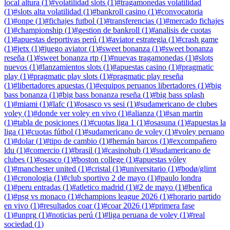
local altura
(
1
)
#
volatilidad slots
(
1
)
#
tragamonedas volatilidad
(
1
)
#
slots alta volatilidad
(
1
)
#
bankroll casino
(
1
)
#
convocatoria
(
1
)
#
onpe
(
1
)
#
fichajes futbol
(
1
)
#
transferencias
(
1
)
#
mercado fichajes
(
1
)
#
championship
(
1
)
#
gestion de bankroll
(
1
)
#
analisis de cuotas
(
1
)
#
apuestas deportivas perú
(
1
)
#
aviator estrategia
(
1
)
#
crash game
(
1
)
#
jetx
(
1
)
#
juego aviator
(
1
)
#
sweet bonanza
(
1
)
#
sweet bonanza
reseña
(
1
)
#
sweet bonanza rtp
(
1
)
#
nuevas tragamonedas
(
1
)
#
slots
nuevos
(
1
)
#
lanzamientos slots
(
1
)
#
apuestas casino
(
1
)
#
pragmatic
play
(
1
)
#
pragmatic play slots
(
1
)
#
pragmatic play reseña
(
1
)
#
libertadores apuestas
(
1
)
#
equipos peruanos libertadores
(
1
)
#
big
bass bonanza
(
1
)
#
big bass bonanza reseña
(
1
)
#
big bass splash
(
1
)
#
miami
(
1
)
#
lafc
(
1
)
#
osasco vs sesi
(
1
)
#
sudamericano de clubes
voley
(
1
)
#
donde ver voley en vivo
(
1
)
#
alianza
(
1
)
#
san martin
(
1
)
#
tabla de posiciones
(
1
)
#
cuotas liga 1
(
1
)
#
osasuna
(
1
)
#
apuestas la
liga
(
1
)
#
cuotas fútbol
(
1
)
#
sudamericano de voley
(
1
)
#
voley peruano
(
1
)
#
dolar
(
1
)
#
tipo de cambio
(
1
)
#
hernán barcos
(
1
)
#
excompañero
ldu
(
1
)
#
comercio
(
1
)
#
brasil
(
1
)
#
casinohub
(
1
)
#
sudamericano de
clubes
(
1
)
#
osasco
(
1
)
#
boston college
(
1
)
#
apuestas vóley
(
1
)
#
manchester united
(
1
)
#
cristal
(
1
)
#
universitario
(
1
)
#
bodø/glimt
(
1
)
#
cronologia
(
1
)
#
club sportivo 2 de mayo
(
1
)
#
paulo londra
(
1
)
#
peru entradas
(
1
)
#
atletico madrid
(
1
)
#
2 de mayo
(
1
)
#
benfica
(
1
)
#
psg vs monaco
(
1
)
#
champions league 2026
(
1
)
#
horario partido
en vivo
(
1
)
#
resultados coar
(
1
)
#
coar 2026
(
1
)
#
primera fase
(
1
)
#
unprg
(
1
)
#
noticias perú
(
1
)
#
liga peruana de voley
(
1
)
#
real
sociedad
(
1
)