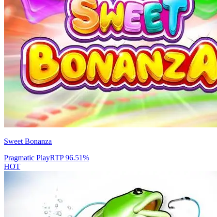
Sweet Bonanza
Pragmatic Play
RTP
96.51
%
HOT