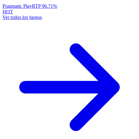
Pragmatic Play
RTP
96.71
%
HOT
Ver todos los juegos