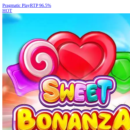
Pragmatic Play
RTP
96.5
%
HOT