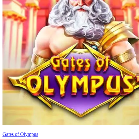
Gates of Olympus