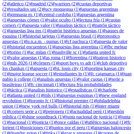
(
2
)
#
atletico
(
2
)
#
madrid
(
2
)
#
warriors
(
2
)
#
cuotas deportivas
(
2
)
#
resultados uni
(
2
)
#
ucv moquegua
(
1
)
#
apuestas argentinas
(
1
)
#
gimnasia m.
(
1
)
#
central cordoba
(
1
)
#
apuestas argentina
(
1
)
#
apuestas córner
(
1
)
#
valor oculto
(
1
)
#
lectura fría
(
1
)
#
cuotas
corners
(
1
)
#
apuesta valor
(
1
)
#
analisis táctico
(
1
)
#
patrón táctico
(
1
)
#
apuestas liga mx
(
1
)
#
patrón histórico apuestas
(
1
)
#
saques de
esquina
(
1
)
#
historial tarjetas
(
1
)
#
apuestas brasil
(
1
)
#
pronostico
apuestas
(
1
)
#
u.n.a.m. - pumas
(
1
)
#
cf pachuca
(
1
)
#
apuesta de valor
(
1
)
#
historial encuentros
(
1
)
#
apuestas liga argentina
(
1
)
#
fbc melgar
(
1
)
#
torino
(
1
)
#
ac milan
(
1
)
#
nashville sc
(
1
)
#
atlanta united fc
(
1
)
#
valor apuestas
(
1
)
#
as roma
(
1
)
#
fiorentina
(
1
)
#
patron historico
(
1
)
#
mls 2026
(
1
)
#
córners
(
1
)
#
sport boys vs adt
(
1
)
#
club deportivo
los chankas
(
1
)
#
apuesta
(
1
)
#
st. louis city
(
1
)
#
sporting kansas city
(
1
)
#
major league soccer
(
1
)
#
estudiantes lp
(
1
)
#
fc cajamarca
(
1
)
#
juan
pablo ii college
(
1
)
#
analisis apuestas
(
1
)
#
valor cuotas
(
1
)
#
serie a
brasileirao
(
1
)
#
fc cincinnati
(
1
)
#
lectura fría probabilidades
(
1
)
#
táctica
(
1
)
#
analisis historico
(
1
)
#
estadísticas
(
1
)
#
charlotte
(
1
)
#
atlanta united
(
1
)
#
mls
(
1
)
#
apuestas esquinas
(
1
)
#
new england
revolution
(
1
)
#
toronto fc
(
1
)
#
historial premier
(
1
)
#
philadelphia
union
(
1
)
#
new york red bulls
(
1
)
#
historial mls
(
1
)
#
inter miami
(
1
)
#
corners serie a
(
1
)
#
petroperu
(
1
)
#
actualidad perú
(
1
)
#
gestión
pública
(
1
)
#
shine soundtrack
(
1
)
#
junta nacional de justicia
(
1
)
#
junta
(
1
)
#
nacional
(
1
)
#
justicia
(
1
)
#
once caldas
(
1
)
#
atlético nacional
(
1
)
#
fc
lorient
(
1
)
#
posiciones
(
1
)
#
juntos por el peru
(
1
)
#
apuestas baloncesto
(
1
)
#
deandre ayton
(
1
)
#
tinka
(
1
)
#
azar y apuestas
(
1
)
#
cuotas de