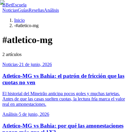
B
BetEscuela
Noticias
Guías
Reseñas
Análisis
Inicio
›
#atletico-mg
#
atletico-mg
2
artículos
Noticias
·
21 de junio, 2026
Atletico-MG vs Bahia: el patrón de fricción que las
cuotas no ven
El historial del Mineirão anticipa pocos goles y muchas tarjetas.
Antes de que las casas suelten cuotas, la lectura fría marca el valor
real en amonestaciones.
Análisis
·
5 de junio, 2026
Atletico-MG vs Bahia: por qué las amonestaciones