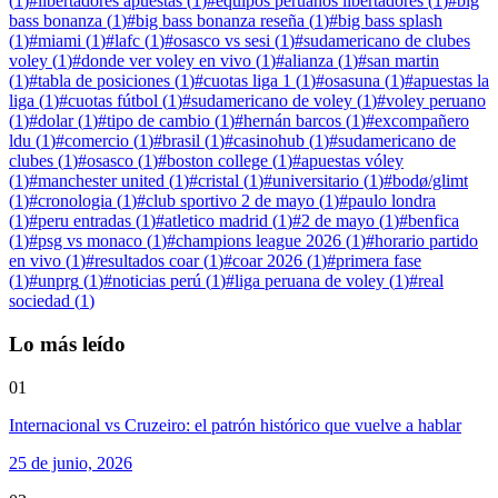
(
1
)
#
libertadores apuestas
(
1
)
#
equipos peruanos libertadores
(
1
)
#
big
bass bonanza
(
1
)
#
big bass bonanza reseña
(
1
)
#
big bass splash
(
1
)
#
miami
(
1
)
#
lafc
(
1
)
#
osasco vs sesi
(
1
)
#
sudamericano de clubes
voley
(
1
)
#
donde ver voley en vivo
(
1
)
#
alianza
(
1
)
#
san martin
(
1
)
#
tabla de posiciones
(
1
)
#
cuotas liga 1
(
1
)
#
osasuna
(
1
)
#
apuestas la
liga
(
1
)
#
cuotas fútbol
(
1
)
#
sudamericano de voley
(
1
)
#
voley peruano
(
1
)
#
dolar
(
1
)
#
tipo de cambio
(
1
)
#
hernán barcos
(
1
)
#
excompañero
ldu
(
1
)
#
comercio
(
1
)
#
brasil
(
1
)
#
casinohub
(
1
)
#
sudamericano de
clubes
(
1
)
#
osasco
(
1
)
#
boston college
(
1
)
#
apuestas vóley
(
1
)
#
manchester united
(
1
)
#
cristal
(
1
)
#
universitario
(
1
)
#
bodø/glimt
(
1
)
#
cronologia
(
1
)
#
club sportivo 2 de mayo
(
1
)
#
paulo londra
(
1
)
#
peru entradas
(
1
)
#
atletico madrid
(
1
)
#
2 de mayo
(
1
)
#
benfica
(
1
)
#
psg vs monaco
(
1
)
#
champions league 2026
(
1
)
#
horario partido
en vivo
(
1
)
#
resultados coar
(
1
)
#
coar 2026
(
1
)
#
primera fase
(
1
)
#
unprg
(
1
)
#
noticias perú
(
1
)
#
liga peruana de voley
(
1
)
#
real
sociedad
(
1
)
Lo más leído
01
Internacional vs Cruzeiro: el patrón histórico que vuelve a hablar
25 de junio, 2026