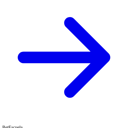
BetEscuela