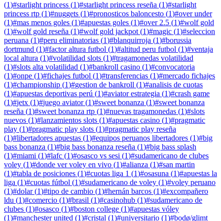
(
1
)
#
starlight princess
(
1
)
#
starlight princess reseña
(
1
)
#
starlight
princess rtp
(
1
)
#
nuggets
(
1
)
#
pronosticos baloncesto
(
1
)
#
over under
(
1
)
#
mas menos goles
(
1
)
#
apuestas goles
(
1
)
#
over 2.5
(
1
)
#
wolf gold
(
1
)
#
wolf gold reseña
(
1
)
#
wolf gold jackpot
(
1
)
#
magic
(
1
)
#
seleccion
peruana
(
1
)
#
peru eliminatorias
(
1
)
#
blanquirroja
(
1
)
#
borussia
dortmund
(
1
)
#
factor altura futbol
(
1
)
#
altitud peru futbol
(
1
)
#
ventaja
local altura
(
1
)
#
volatilidad slots
(
1
)
#
tragamonedas volatilidad
(
1
)
#
slots alta volatilidad
(
1
)
#
bankroll casino
(
1
)
#
convocatoria
(
1
)
#
onpe
(
1
)
#
fichajes futbol
(
1
)
#
transferencias
(
1
)
#
mercado fichajes
(
1
)
#
championship
(
1
)
#
gestion de bankroll
(
1
)
#
analisis de cuotas
(
1
)
#
apuestas deportivas perú
(
1
)
#
aviator estrategia
(
1
)
#
crash game
(
1
)
#
jetx
(
1
)
#
juego aviator
(
1
)
#
sweet bonanza
(
1
)
#
sweet bonanza
reseña
(
1
)
#
sweet bonanza rtp
(
1
)
#
nuevas tragamonedas
(
1
)
#
slots
nuevos
(
1
)
#
lanzamientos slots
(
1
)
#
apuestas casino
(
1
)
#
pragmatic
play
(
1
)
#
pragmatic play slots
(
1
)
#
pragmatic play reseña
(
1
)
#
libertadores apuestas
(
1
)
#
equipos peruanos libertadores
(
1
)
#
big
bass bonanza
(
1
)
#
big bass bonanza reseña
(
1
)
#
big bass splash
(
1
)
#
miami
(
1
)
#
lafc
(
1
)
#
osasco vs sesi
(
1
)
#
sudamericano de clubes
voley
(
1
)
#
donde ver voley en vivo
(
1
)
#
alianza
(
1
)
#
san martin
(
1
)
#
tabla de posiciones
(
1
)
#
cuotas liga 1
(
1
)
#
osasuna
(
1
)
#
apuestas la
liga
(
1
)
#
cuotas fútbol
(
1
)
#
sudamericano de voley
(
1
)
#
voley peruano
(
1
)
#
dolar
(
1
)
#
tipo de cambio
(
1
)
#
hernán barcos
(
1
)
#
excompañero
ldu
(
1
)
#
comercio
(
1
)
#
brasil
(
1
)
#
casinohub
(
1
)
#
sudamericano de
clubes
(
1
)
#
osasco
(
1
)
#
boston college
(
1
)
#
apuestas vóley
(
1
)
#
manchester united
(
1
)
#
cristal
(
1
)
#
universitario
(
1
)
#
bodø/glimt