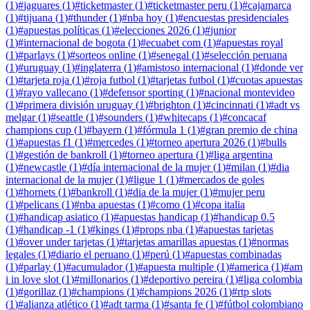
(
1
)
#
jaguares
(
1
)
#
ticketmaster
(
1
)
#
ticketmaster peru
(
1
)
#
cajamarca
(
1
)
#
tijuana
(
1
)
#
thunder
(
1
)
#
nba hoy
(
1
)
#
encuestas presidenciales
(
1
)
#
apuestas políticas
(
1
)
#
elecciones 2026
(
1
)
#
junior
(
1
)
#
internacional de bogota
(
1
)
#
ecuabet com
(
1
)
#
apuestas royal
(
1
)
#
parlays
(
1
)
#
sorteos online
(
1
)
#
senegal
(
1
)
#
selección peruana
(
1
)
#
uruguay
(
1
)
#
inglaterra
(
1
)
#
amistoso internacional
(
1
)
#
donde ver
(
1
)
#
tarjeta roja
(
1
)
#
roja futbol
(
1
)
#
tarjetas futbol
(
1
)
#
cuotas apuestas
(
1
)
#
rayo vallecano
(
1
)
#
defensor sporting
(
1
)
#
nacional montevideo
(
1
)
#
primera división uruguay
(
1
)
#
brighton
(
1
)
#
cincinnati
(
1
)
#
adt vs
melgar
(
1
)
#
seattle
(
1
)
#
sounders
(
1
)
#
whitecaps
(
1
)
#
concacaf
champions cup
(
1
)
#
bayern
(
1
)
#
fórmula 1
(
1
)
#
gran premio de china
(
1
)
#
apuestas f1
(
1
)
#
mercedes
(
1
)
#
torneo apertura 2026
(
1
)
#
bulls
(
1
)
#
gestión de bankroll
(
1
)
#
torneo apertura
(
1
)
#
liga argentina
(
1
)
#
newcastle
(
1
)
#
día internacional de la mujer
(
1
)
#
milan
(
1
)
#
dia
internacional de la mujer
(
1
)
#
ligue 1
(
1
)
#
mercados de goles
(
1
)
#
hornets
(
1
)
#
bankroll
(
1
)
#
dia de la mujer
(
1
)
#
mujer peru
(
1
)
#
pelicans
(
1
)
#
nba apuestas
(
1
)
#
como
(
1
)
#
copa italia
(
1
)
#
handicap asiatico
(
1
)
#
apuestas handicap
(
1
)
#
handicap 0.5
(
1
)
#
handicap -1
(
1
)
#
kings
(
1
)
#
props nba
(
1
)
#
apuestas tarjetas
(
1
)
#
over under tarjetas
(
1
)
#
tarjetas amarillas apuestas
(
1
)
#
normas
legales
(
1
)
#
diario el peruano
(
1
)
#
perú
(
1
)
#
apuestas combinadas
(
1
)
#
parlay
(
1
)
#
acumulador
(
1
)
#
apuesta multiple
(
1
)
#
america
(
1
)
#
am
i in love slot
(
1
)
#
millonarios
(
1
)
#
deportivo pereira
(
1
)
#
liga colombia
(
1
)
#
gorillaz
(
1
)
#
champions
(
1
)
#
champions 2026
(
1
)
#
rtp slots
(
1
)
#
alianza atlético
(
1
)
#
adt tarma
(
1
)
#
santa fe
(
1
)
#
fútbol colombiano