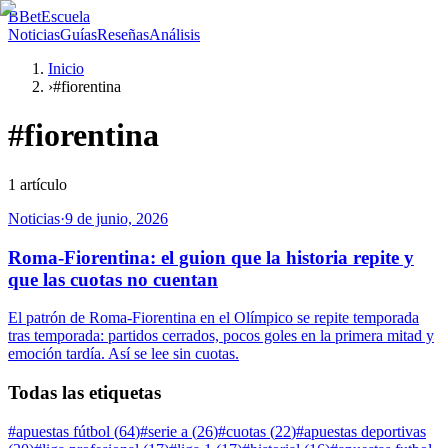
B
BetEscuela
Noticias
Guías
Reseñas
Análisis
Inicio
›
#fiorentina
#
fiorentina
1
artículo
Noticias
·
9 de junio, 2026
Roma-Fiorentina: el guion que la historia repite y
que las cuotas no cuentan
El patrón de Roma-Fiorentina en el Olímpico se repite temporada
tras temporada: partidos cerrados, pocos goles en la primera mitad y
emoción tardía. Así se lee sin cuotas.
Todas las etiquetas
#
apuestas fútbol
(
64
)
#
serie a
(
26
)
#
cuotas
(
22
)
#
apuestas deportivas