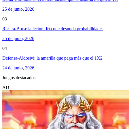
25 de junio, 2026
03
Riestra-Boca: la lectura fría que desnuda probabilidades
25 de junio, 2026
04
Defensa-Aldosivi: la amarilla que paga más que el 1X2
24 de junio, 2026
Juegos destacados
AD