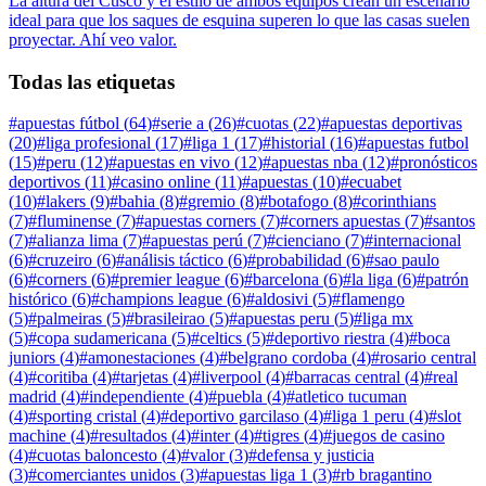
La altura del Cusco y el estilo de ambos equipos crean un escenario
ideal para que los saques de esquina superen lo que las casas suelen
proyectar. Ahí veo valor.
Todas las etiquetas
#
apuestas fútbol
(
64
)
#
serie a
(
26
)
#
cuotas
(
22
)
#
apuestas deportivas
(
20
)
#
liga profesional
(
17
)
#
liga 1
(
17
)
#
historial
(
16
)
#
apuestas futbol
(
15
)
#
peru
(
12
)
#
apuestas en vivo
(
12
)
#
apuestas nba
(
12
)
#
pronósticos
deportivos
(
11
)
#
casino online
(
11
)
#
apuestas
(
10
)
#
ecuabet
(
10
)
#
lakers
(
9
)
#
bahia
(
8
)
#
gremio
(
8
)
#
botafogo
(
8
)
#
corinthians
(
7
)
#
fluminense
(
7
)
#
apuestas corners
(
7
)
#
corners apuestas
(
7
)
#
santos
(
7
)
#
alianza lima
(
7
)
#
apuestas perú
(
7
)
#
cienciano
(
7
)
#
internacional
(
6
)
#
cruzeiro
(
6
)
#
análisis táctico
(
6
)
#
probabilidad
(
6
)
#
sao paulo
(
6
)
#
corners
(
6
)
#
premier league
(
6
)
#
barcelona
(
6
)
#
la liga
(
6
)
#
patrón
histórico
(
6
)
#
champions league
(
6
)
#
aldosivi
(
5
)
#
flamengo
(
5
)
#
palmeiras
(
5
)
#
brasileirao
(
5
)
#
apuestas peru
(
5
)
#
liga mx
(
5
)
#
copa sudamericana
(
5
)
#
celtics
(
5
)
#
deportivo riestra
(
4
)
#
boca
juniors
(
4
)
#
amonestaciones
(
4
)
#
belgrano cordoba
(
4
)
#
rosario central
(
4
)
#
coritiba
(
4
)
#
tarjetas
(
4
)
#
liverpool
(
4
)
#
barracas central
(
4
)
#
real
madrid
(
4
)
#
independiente
(
4
)
#
puebla
(
4
)
#
atletico tucuman
(
4
)
#
sporting cristal
(
4
)
#
deportivo garcilaso
(
4
)
#
liga 1 peru
(
4
)
#
slot
machine
(
4
)
#
resultados
(
4
)
#
inter
(
4
)
#
tigres
(
4
)
#
juegos de casino
(
4
)
#
cuotas baloncesto
(
4
)
#
valor
(
3
)
#
defensa y justicia
(
3
)
#
comerciantes unidos
(
3
)
#
apuestas liga 1
(
3
)
#
rb bragantino