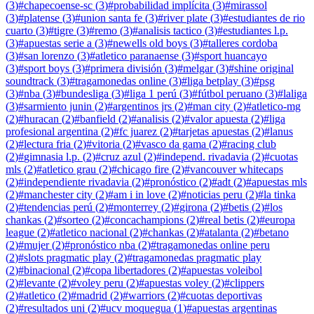
(
3
)
#
chapecoense-sc
(
3
)
#
probabilidad implícita
(
3
)
#
mirassol
(
3
)
#
platense
(
3
)
#
union santa fe
(
3
)
#
river plate
(
3
)
#
estudiantes de rio
cuarto
(
3
)
#
tigre
(
3
)
#
remo
(
3
)
#
analisis tactico
(
3
)
#
estudiantes l.p.
(
3
)
#
apuestas serie a
(
3
)
#
newells old boys
(
3
)
#
talleres cordoba
(
3
)
#
san lorenzo
(
3
)
#
atletico paranaense
(
3
)
#
sport huancayo
(
3
)
#
sport boys
(
3
)
#
primera división
(
3
)
#
melgar
(
3
)
#
shine original
soundtrack
(
3
)
#
tragamonedas online
(
3
)
#
liga betplay
(
3
)
#
psg
(
3
)
#
nba
(
3
)
#
bundesliga
(
3
)
#
liga 1 perú
(
3
)
#
fútbol peruano
(
3
)
#
laliga
(
3
)
#
sarmiento junin
(
2
)
#
argentinos jrs
(
2
)
#
man city
(
2
)
#
atletico-mg
(
2
)
#
huracan
(
2
)
#
banfield
(
2
)
#
analisis
(
2
)
#
valor apuesta
(
2
)
#
liga
profesional argentina
(
2
)
#
fc juarez
(
2
)
#
tarjetas apuestas
(
2
)
#
lanus
(
2
)
#
lectura fria
(
2
)
#
vitoria
(
2
)
#
vasco da gama
(
2
)
#
racing club
(
2
)
#
gimnasia l.p.
(
2
)
#
cruz azul
(
2
)
#
independ. rivadavia
(
2
)
#
cuotas
mls
(
2
)
#
atletico grau
(
2
)
#
chicago fire
(
2
)
#
vancouver whitecaps
(
2
)
#
independiente rivadavia
(
2
)
#
pronóstico
(
2
)
#
adt
(
2
)
#
apuestas mls
(
2
)
#
manchester city
(
2
)
#
am i in love
(
2
)
#
noticias peru
(
2
)
#
la tinka
(
2
)
#
tendencias perú
(
2
)
#
monterrey
(
2
)
#
girona
(
2
)
#
betis
(
2
)
#
los
chankas
(
2
)
#
sorteo
(
2
)
#
concachampions
(
2
)
#
real betis
(
2
)
#
europa
league
(
2
)
#
atletico nacional
(
2
)
#
chankas
(
2
)
#
atalanta
(
2
)
#
betano
(
2
)
#
mujer
(
2
)
#
pronóstico nba
(
2
)
#
tragamonedas online peru
(
2
)
#
slots pragmatic play
(
2
)
#
tragamonedas pragmatic play
(
2
)
#
binacional
(
2
)
#
copa libertadores
(
2
)
#
apuestas voleibol
(
2
)
#
levante
(
2
)
#
voley peru
(
2
)
#
apuestas voley
(
2
)
#
clippers
(
2
)
#
atletico
(
2
)
#
madrid
(
2
)
#
warriors
(
2
)
#
cuotas deportivas
(
2
)
#
resultados uni
(
2
)
#
ucv moquegua
(
1
)
#
apuestas argentinas