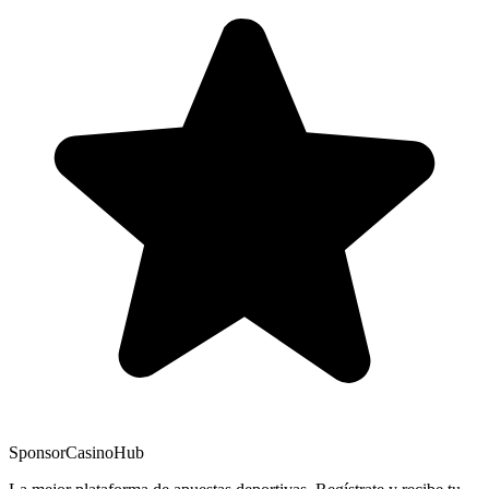
Sponsor
CasinoHub