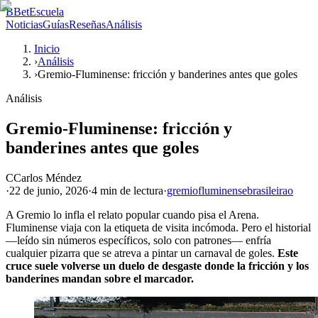
B
BetEscuela
Noticias
Guías
Reseñas
Análisis
Inicio
›
Análisis
›
Gremio-Fluminense: fricción y banderines antes que goles
Análisis
Gremio-Fluminense: fricción y
banderines antes que goles
C
Carlos Méndez
·
22 de junio, 2026
·
4 min
de lectura
·
gremio
fluminense
brasileirao
A Gremio lo infla el relato popular cuando pisa el Arena.
Fluminense viaja con la etiqueta de visita incómoda. Pero el historial
—leído sin números específicos, solo con patrones— enfría
cualquier pizarra que se atreva a pintar un carnaval de goles.
Este
cruce suele volverse un duelo de desgaste donde la fricción y los
banderines mandan sobre el marcador.