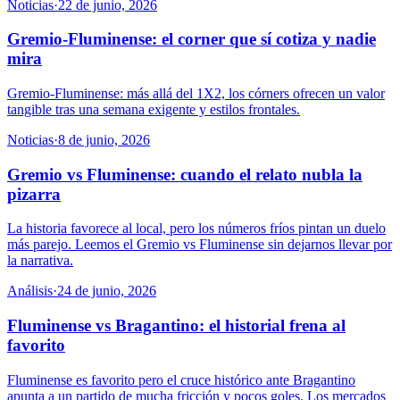
Noticias
·
22 de junio, 2026
Gremio-Fluminense: el corner que sí cotiza y nadie
mira
Gremio-Fluminense: más allá del 1X2, los córners ofrecen un valor
tangible tras una semana exigente y estilos frontales.
Noticias
·
8 de junio, 2026
Gremio vs Fluminense: cuando el relato nubla la
pizarra
La historia favorece al local, pero los números fríos pintan un duelo
más parejo. Leemos el Gremio vs Fluminense sin dejarnos llevar por
la narrativa.
Análisis
·
24 de junio, 2026
Fluminense vs Bragantino: el historial frena al
favorito
Fluminense es favorito pero el cruce histórico ante Bragantino
apunta a un partido de mucha fricción y pocos goles. Los mercados