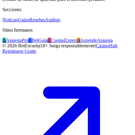
Secciones
Noticias
Guías
Reseñas
Análisis
Sitios hermanos
A
ApuestaPro
B
BetGuia
C
CuotasExpert
A
AprendeApuesta
©
2026
BetEscuela
|
18+ Juega responsablemente
|
CasinoHub
Registrarse Gratis