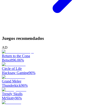
Juegos recomendados
AD
Return to the Copa
Betsoft
96.06
%
Circle of Life
Hacksaw Gaming
96
%
Grand Melee
Thunderkick
96
%
Trendy Skulls
MrSlotty
96
%