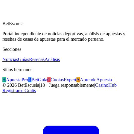
BetEscuela
Portal independiente de noticias deportivas, análisis de apuestas y
reseñas de casas de apuestas para el mercado peruano.
Secciones
Noticias
Guías
Reseñas
Análisis
Sitios hermanos
A
ApuestaPro
B
BetGuia
C
CuotasExpert
A
AprendeApuesta
©
2026
BetEscuela
|
18+ Juega responsablemente
|
CasinoHub
Registrarse Gratis