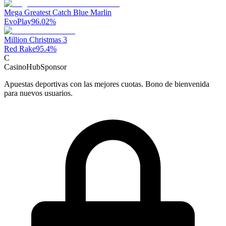
Mega Greatest Catch Blue Marlin
EvoPlay
96.02
%
Million Christmas 3
Red Rake
95.4
%
C
CasinoHub
Sponsor
Apuestas deportivas con las mejores cuotas. Bono de bienvenida
para nuevos usuarios.