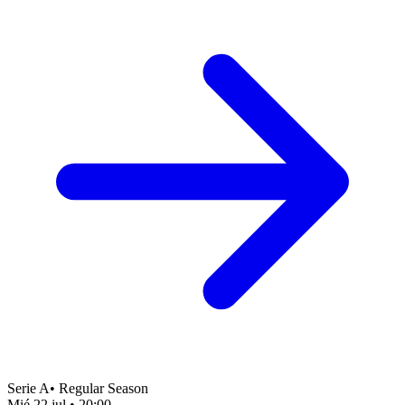
Serie A
•
Regular Season
Mié 22 jul
•
20:00