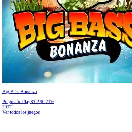
Big Bass Bonanza
Pragmatic Play
RTP
96.71
%
HOT
Ver todos los juegos