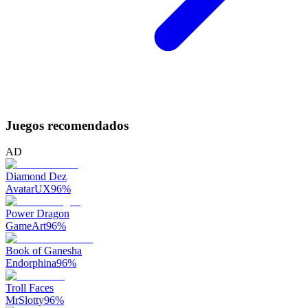
Juegos recomendados
AD
Diamond Dez
AvatarUX
96
%
Power Dragon
GameArt
96
%
Book of Ganesha
Endorphina
96
%
Troll Faces
MrSlotty
96
%