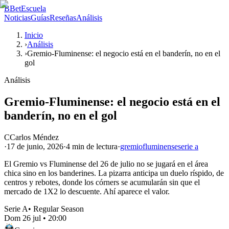
B
BetEscuela
Noticias
Guías
Reseñas
Análisis
Inicio
›
Análisis
›
Gremio-Fluminense: el negocio está en el banderín, no en el
gol
Análisis
Gremio-Fluminense: el negocio está en el
banderín, no en el gol
C
Carlos Méndez
·
17 de junio, 2026
·
4 min
de lectura
·
gremio
fluminense
serie a
El Gremio vs Fluminense del 26 de julio no se jugará en el área
chica sino en los banderines. La pizarra anticipa un duelo ríspido, de
centros y rebotes, donde los córners se acumularán sin que el
mercado de 1X2 lo descuente. Ahí aparece el valor.
Serie A
•
Regular Season
Dom 26 jul
•
20:00