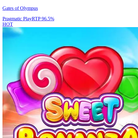
Gates of Olympus
Pragmatic Play
RTP
96.5
%
HOT