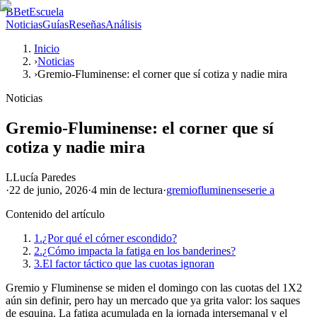
B
BetEscuela
Noticias
Guías
Reseñas
Análisis
Inicio
›
Noticias
›
Gremio-Fluminense: el corner que sí cotiza y nadie mira
Noticias
Gremio-Fluminense: el corner que sí
cotiza y nadie mira
L
Lucía Paredes
·
22 de junio, 2026
·
4 min
de lectura
·
gremio
fluminense
serie a
Contenido del artículo
1.
¿Por qué el córner escondido?
2.
¿Cómo impacta la fatiga en los banderines?
3.
El factor táctico que las cuotas ignoran
Gremio y Fluminense se miden el domingo con las cuotas del 1X2
aún sin definir, pero hay un mercado que ya grita valor: los saques
de esquina. La fatiga acumulada en la jornada intersemanal y el