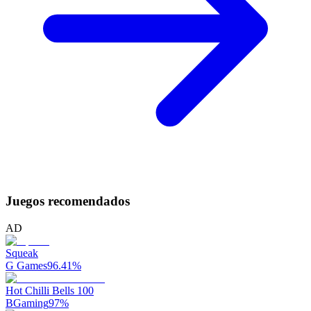
Juegos recomendados
AD
Squeak
G Games
96.41
%
Hot Chilli Bells 100
BGaming
97
%