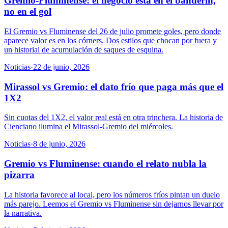
Gremio-Fluminense: el negocio está en el banderín,
no en el gol
El Gremio vs Fluminense del 26 de julio promete goles, pero donde
aparece valor es en los córners. Dos estilos que chocan por fuera y
un historial de acumulación de saques de esquina.
Noticias
·
22 de junio, 2026
Mirassol vs Gremio: el dato frío que paga más que el
1X2
Sin cuotas del 1X2, el valor real está en otra trinchera. La historia de
Cienciano ilumina el Mirassol-Gremio del miércoles.
Noticias
·
8 de junio, 2026
Gremio vs Fluminense: cuando el relato nubla la
pizarra
La historia favorece al local, pero los números fríos pintan un duelo
más parejo. Leemos el Gremio vs Fluminense sin dejarnos llevar por
la narrativa.