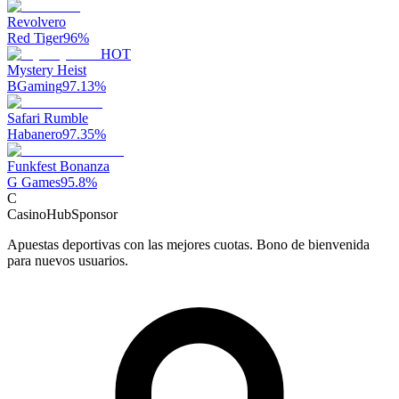
Revolvero
Red Tiger
96
%
HOT
Mystery Heist
BGaming
97.13
%
Safari Rumble
Habanero
97.35
%
Funkfest Bonanza
G Games
95.8
%
C
CasinoHub
Sponsor
Apuestas deportivas con las mejores cuotas. Bono de bienvenida
para nuevos usuarios.