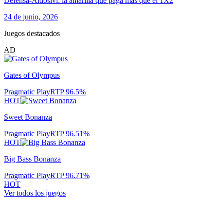
Defensa-Aldosivi: la amarilla que paga más que el 1X2
24 de junio, 2026
Juegos destacados
AD
Gates of Olympus
Pragmatic Play
RTP
96.5
%
HOT
Sweet Bonanza
Pragmatic Play
RTP
96.51
%
HOT
Big Bass Bonanza
Pragmatic Play
RTP
96.71
%
HOT
Ver todos los juegos