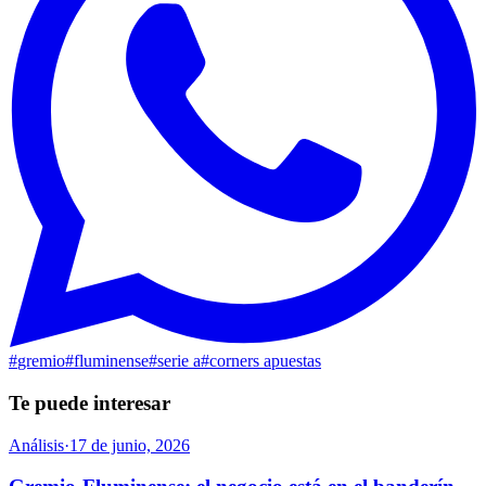
#
gremio
#
fluminense
#
serie a
#
corners apuestas
Te puede interesar
Análisis
·
17 de junio, 2026