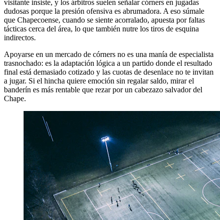
visitante insiste, y los árbitros suelen señalar córners en jugadas
dudosas porque la presión ofensiva es abrumadora. A eso súmale
que Chapecoense, cuando se siente acorralado, apuesta por faltas
tácticas cerca del área, lo que también nutre los tiros de esquina
indirectos.
Apoyarse en un mercado de córners no es una manía de especialista
trasnochado: es la adaptación lógica a un partido donde el resultado
final está demasiado cotizado y las cuotas de desenlace no te invitan
a jugar. Si el hincha quiere emoción sin regalar saldo, mirar el
banderín es más rentable que rezar por un cabezazo salvador del
Chape.