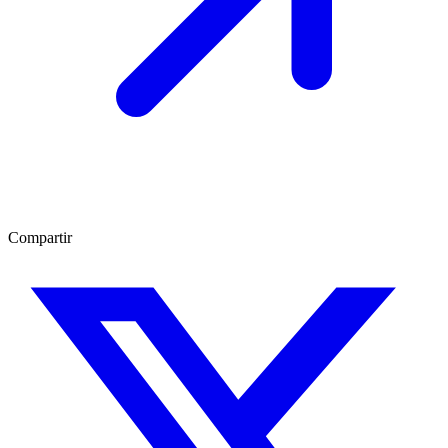
Compartir