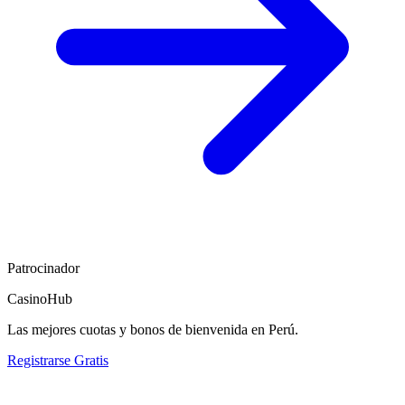
Patrocinador
CasinoHub
Las mejores cuotas y bonos de bienvenida en Perú.
Registrarse Gratis