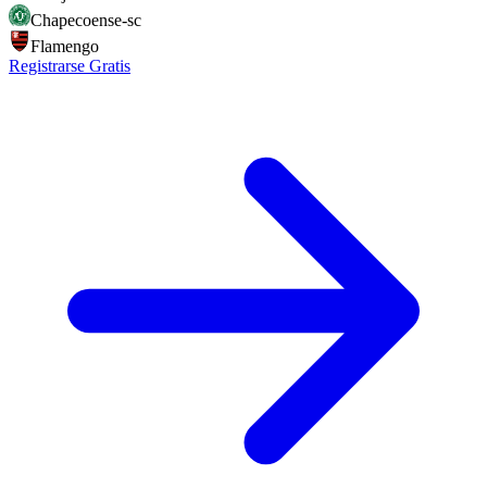
Chapecoense-sc
Flamengo
Registrarse Gratis