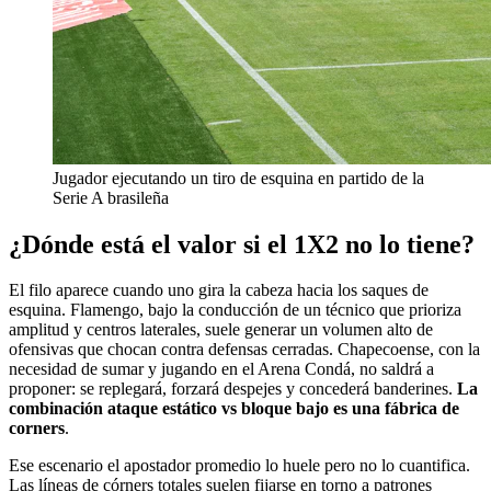
Jugador ejecutando un tiro de esquina en partido de la
Serie A brasileña
¿Dónde está el valor si el 1X2 no lo tiene?
El filo aparece cuando uno gira la cabeza hacia los saques de
esquina. Flamengo, bajo la conducción de un técnico que prioriza
amplitud y centros laterales, suele generar un volumen alto de
ofensivas que chocan contra defensas cerradas. Chapecoense, con la
necesidad de sumar y jugando en el Arena Condá, no saldrá a
proponer: se replegará, forzará despejes y concederá banderines.
La
combinación ataque estático vs bloque bajo es una fábrica de
corners
.
Ese escenario el apostador promedio lo huele pero no lo cuantifica.
Las líneas de córners totales suelen fijarse en torno a patrones