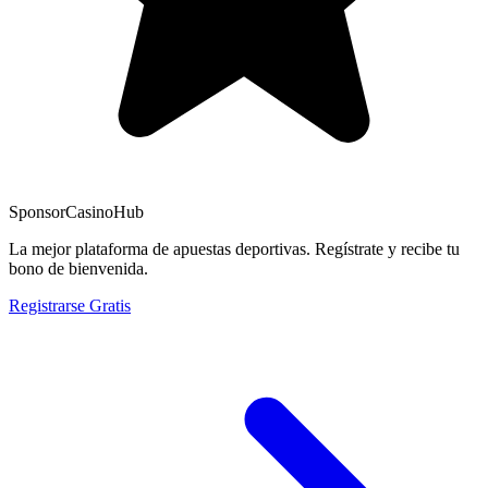
Sponsor
CasinoHub
La mejor plataforma de apuestas deportivas. Regístrate y recibe tu
bono de bienvenida.
Registrarse Gratis