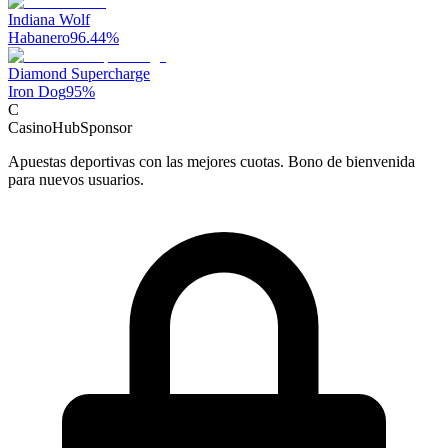
Indiana Wolf
Habanero
96.44
%
Diamond Supercharge
Iron Dog
95
%
C
CasinoHub
Sponsor
Apuestas deportivas con las mejores cuotas. Bono de bienvenida
para nuevos usuarios.