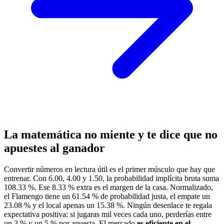
La matemática no miente y te dice que no
apuestes al ganador
Convertir números en lectura útil es el primer músculo que hay que
entrenar. Con 6.00, 4.00 y 1.50, la probabilidad implícita bruta suma
108.33 %. Ese 8.33 % extra es el margen de la casa. Normalizado,
el Flamengo tiene un 61.54 % de probabilidad justa, el empate un
23.08 % y el local apenas un 15.38 %. Ningún desenlace te regala
expectativa positiva: si jugaras mil veces cada uno, perderías entre
un 3 % y un 5 % por apuesta. El mercado
es eficiente en el