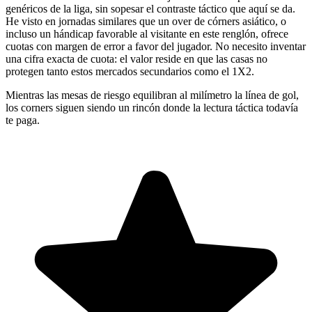
genéricos de la liga, sin sopesar el contraste táctico que aquí se da.
He visto en jornadas similares que un over de córners asiático, o
incluso un hándicap favorable al visitante en este renglón, ofrece
cuotas con margen de error a favor del jugador. No necesito inventar
una cifra exacta de cuota: el valor reside en que las casas no
protegen tanto estos mercados secundarios como el 1X2.
Mientras las mesas de riesgo equilibran al milímetro la línea de gol,
los corners siguen siendo un rincón donde la lectura táctica todavía
te paga.