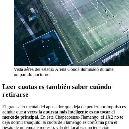
Vista aérea del estadio Arena Condá iluminado durante
un partido nocturno
Leer cuotas es también saber cuándo
retirarse
El gran salto mental del apostador que deja de perder por impulso es
admitir que
a veces la apuesta más inteligente es no tocar el
mercado principal
. En este Chapecoense-Flamengo, el 1X2 no te
deja dormir tranquilo: la cuota de Flamengo es cortísima para el
riesgo de un empate molesto, y la del local es una tentación