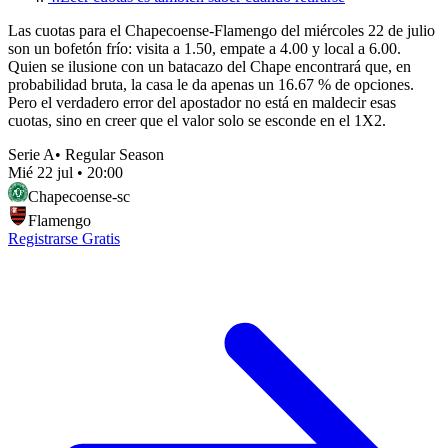
Las cuotas para el Chapecoense-Flamengo del miércoles 22 de julio
son un bofetón frío: visita a 1.50, empate a 4.00 y local a 6.00.
Quien se ilusione con un batacazo del Chape encontrará que, en
probabilidad bruta, la casa le da apenas un 16.67 % de opciones.
Pero el verdadero error del apostador no está en maldecir esas
cuotas, sino en creer que el valor solo se esconde en el 1X2.
Serie A
•
Regular Season
Mié 22 jul
•
20:00
Chapecoense-sc
Flamengo
Registrarse Gratis