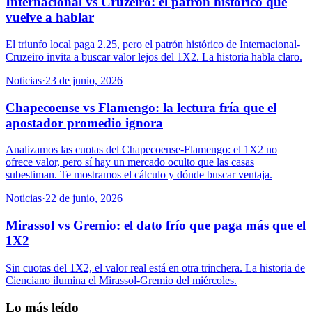
Internacional vs Cruzeiro: el patrón histórico que
vuelve a hablar
El triunfo local paga 2.25, pero el patrón histórico de Internacional-
Cruzeiro invita a buscar valor lejos del 1X2. La historia habla claro.
Noticias
·
23 de junio, 2026
Chapecoense vs Flamengo: la lectura fría que el
apostador promedio ignora
Analizamos las cuotas del Chapecoense-Flamengo: el 1X2 no
ofrece valor, pero sí hay un mercado oculto que las casas
subestiman. Te mostramos el cálculo y dónde buscar ventaja.
Noticias
·
22 de junio, 2026
Mirassol vs Gremio: el dato frío que paga más que el
1X2
Sin cuotas del 1X2, el valor real está en otra trinchera. La historia de
Cienciano ilumina el Mirassol-Gremio del miércoles.
Lo más leído