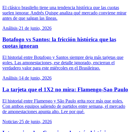
El clásico brasileño tiene una tendencia histórica que las cuotas
suelen ignorar. Andrés Quispe analiza qué mercado conviene mirar
antes de que salgan las líneas.
Análisis
·
21 de junio, 2026
Botafogo vs Santos: la fricción histórica que las
cuotas ignoran
El historial entre Botafogo y Santos siempre deja más tarjetas que
goles. Las amonestaciones, ese detalle ignorado, encierran el
verdadero valor para este miércoles en el Brasileirao.
Análisis
·
14 de junio, 2026
La tarjeta que el 1X2 no mira: Flamengo-Sao Paulo
El historial entre Flamengo y São Paulo grita roce más que goles.
Con ambos equipos saliendo de partidos entre semana, el mercado
de amonestaciones apunta alto. Lee por qué.
Noticias
·
25 de junio, 2026