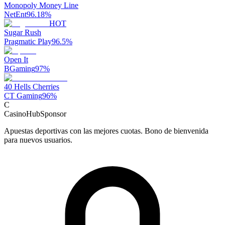
Monopoly Money Line
NetEnt
96.18
%
HOT
Sugar Rush
Pragmatic Play
96.5
%
Open It
BGaming
97
%
40 Hells Cherries
CT Gaming
96
%
C
CasinoHub
Sponsor
Apuestas deportivas con las mejores cuotas. Bono de bienvenida
para nuevos usuarios.