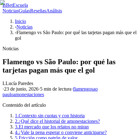
B
BetEscuela
Noticias
Guías
Reseñas
Análisis
Inicio
›
Noticias
›
Flamengo vs São Paulo: por qué las tarjetas pagan más que el
gol
Noticias
Flamengo vs São Paulo: por qué las
tarjetas pagan más que el gol
L
Lucía Paredes
·
23 de junio, 2026
·
5 min
de lectura
·
flamengo
sao
paulo
amonestaciones
Contenido del artículo
1.
Contexto sin cuotas y con historia
2.
¿Qué dice el historial de amonestaciones?
3.
El mercado que los relatos no miran
4.
¿Vale la pena esperar o conviene anticiparse?
5.
Fricción como patrón de valor