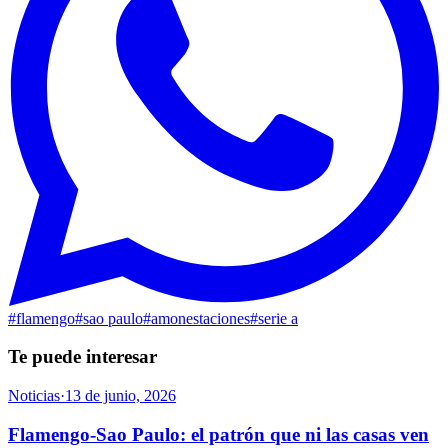
#
flamengo
#
sao paulo
#
amonestaciones
#
serie a
Te puede interesar
Noticias
·
13 de junio, 2026
Flamengo-Sao Paulo: el patrón que ni las casas ven