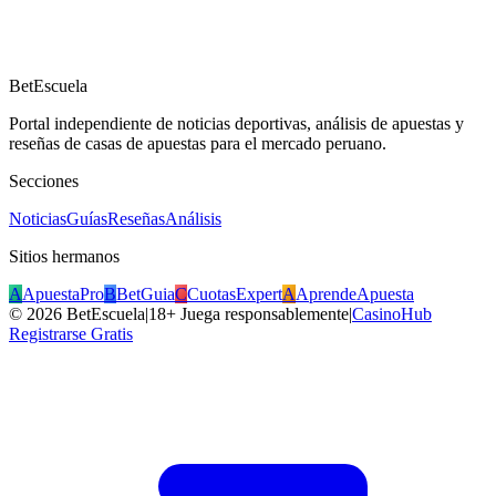
BetEscuela
Portal independiente de noticias deportivas, análisis de apuestas y
reseñas de casas de apuestas para el mercado peruano.
Secciones
Noticias
Guías
Reseñas
Análisis
Sitios hermanos
A
ApuestaPro
B
BetGuia
C
CuotasExpert
A
AprendeApuesta
©
2026
BetEscuela
|
18+ Juega responsablemente
|
CasinoHub
Registrarse Gratis