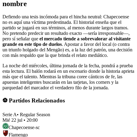
nombre
Defiendo una tesis incómoda para el hincha neutral: Chapecoense
no es aquí una víctima predestinada. El historial enseña que el
partido se jugará en sus términos, al menos durante largos tramos.
No pretendo predecir un resultado exacto —sería irresponsable—,
pero sí señalar que
el mercado tiende a sobrevalorar al visitante
grande en este tipo de duelos
. Apostar a favor del local (o contra
un triunfo holgado del Mengão) es, a la luz del patrón, una decisión
con más respaldo que la que brinda el relato mediático.
La noche del miércoles, última jornada de la fecha, pondrá a prueba
esta lectura. El balón rodará en un escenario donde la historia aprieta
más que el talento. Mientras la tribuna coree cánticos de fe, las
apuestas inteligentes buscarán en las tarjetas, los corners y la
parquedad del marcador el verdadero filo de la jornada.
⚽ Partidos Relacionados
Serie A
•
Regular Season
Mié 22 jul
•
20:00
Chapecoense-sc
Flamengo