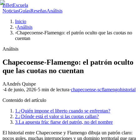
B
BetEscuela
Noticias
Guías
Reseñas
Análisis
Inicio
›
Análisis
›
Chapecoense-Flamengo: el patrón oculto que las cuotas no
cuentan
Análisis
Chapecoense-Flamengo: el patrón oculto
que las cuotas no cuentan
A
Andrés Quispe
·
4 de junio, 2026
·
5 min
de lectura
·
chapecoense-sc
flamengo
historial
Contenido del artículo
1.
¿Quién impone el libreto cuando se enfrentan?
2.
¿Dónde está el valor si las cuotas callan?
3.
La apuesta fría: fiarse del patrón, no del nombre
El historial entre Chapecoense y Flamengo dibuja un patrón claro:
pocos goles, muchas interrupciones y un dominio territorial que rara