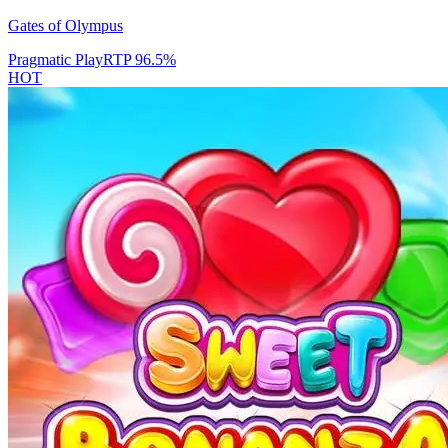
Gates of Olympus
Pragmatic Play
RTP
96.5
%
HOT