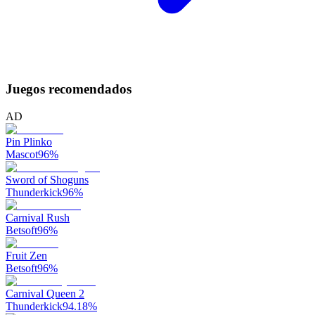
Juegos recomendados
AD
Pin Plinko
Mascot
96
%
Sword of Shoguns
Thunderkick
96
%
Carnival Rush
Betsoft
96
%
Fruit Zen
Betsoft
96
%
Carnival Queen 2
Thunderkick
94.18
%