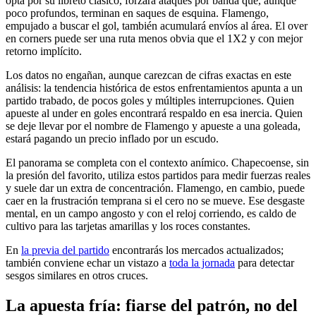
opta por su libreto clásico, forzará ataques por banda que, aunque
poco profundos, terminan en saques de esquina. Flamengo,
empujado a buscar el gol, también acumulará envíos al área. El over
en corners puede ser una ruta menos obvia que el 1X2 y con mejor
retorno implícito.
Los datos no engañan, aunque carezcan de cifras exactas en este
análisis: la tendencia histórica de estos enfrentamientos apunta a un
partido trabado, de pocos goles y múltiples interrupciones. Quien
apueste al under en goles encontrará respaldo en esa inercia. Quien
se deje llevar por el nombre de Flamengo y apueste a una goleada,
estará pagando un precio inflado por un escudo.
El panorama se completa con el contexto anímico. Chapecoense, sin
la presión del favorito, utiliza estos partidos para medir fuerzas reales
y suele dar un extra de concentración. Flamengo, en cambio, puede
caer en la frustración temprana si el cero no se mueve. Ese desgaste
mental, en un campo angosto y con el reloj corriendo, es caldo de
cultivo para las tarjetas amarillas y los roces constantes.
En
la previa del partido
encontrarás los mercados actualizados;
también conviene echar un vistazo a
toda la jornada
para detectar
sesgos similares en otros cruces.
La apuesta fría: fiarse del patrón, no del