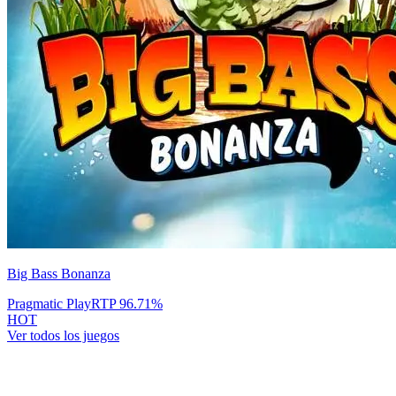
Big Bass Bonanza
Pragmatic Play
RTP
96.71
%
HOT
Ver todos los juegos