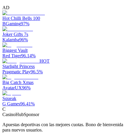
AD
Hot Chilli Bells 100
BGaming
97
%
Joker Gifts 7s
Kalamba
96
%
Biggest Vault
Red Tiger
96.14
%
HOT
Starlight Princess
Pragmatic Play
96.5
%
Big Catch Xmas
AvatarUX
96
%
Squeak
G Games
96.41
%
C
CasinoHub
Sponsor
Apuestas deportivas con las mejores cuotas. Bono de bienvenida
para nuevos usuarios.