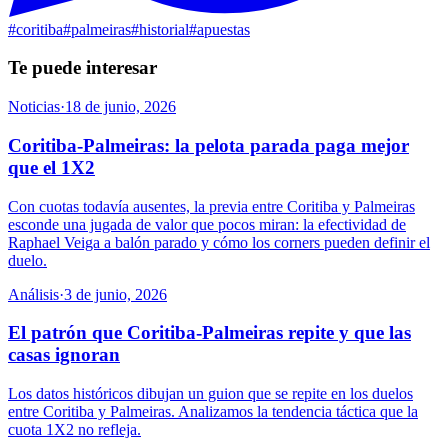
#
coritiba
#
palmeiras
#
historial
#
apuestas
Te puede interesar
Noticias
·
18 de junio, 2026
Coritiba-Palmeiras: la pelota parada paga mejor
que el 1X2
Con cuotas todavía ausentes, la previa entre Coritiba y Palmeiras
esconde una jugada de valor que pocos miran: la efectividad de
Raphael Veiga a balón parado y cómo los corners pueden definir el
duelo.
Análisis
·
3 de junio, 2026
El patrón que Coritiba-Palmeiras repite y que las
casas ignoran
Los datos históricos dibujan un guion que se repite en los duelos
entre Coritiba y Palmeiras. Analizamos la tendencia táctica que la
cuota 1X2 no refleja.