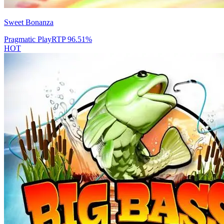
Sweet Bonanza
Pragmatic Play
RTP
96.51
%
HOT