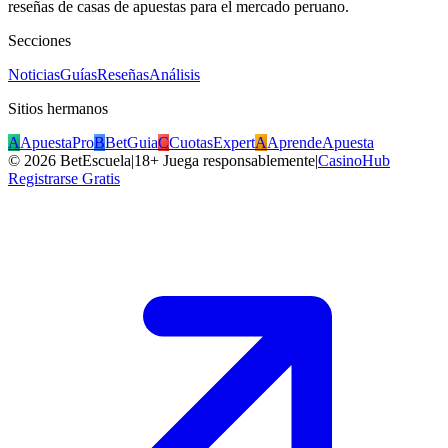
reseñas de casas de apuestas para el mercado peruano.
Secciones
Noticias
Guías
Reseñas
Análisis
Sitios hermanos
A
ApuestaPro
B
BetGuia
C
CuotasExpert
A
AprendeApuesta
©
2026
BetEscuela
|
18+ Juega responsablemente
|
CasinoHub
Registrarse Gratis