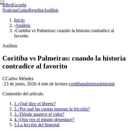
B
BetEscuela
Noticias
Guías
Reseñas
Análisis
Inicio
›
Análisis
›
Coritiba vs Palmeiras: cuando la historia contradice al
favorito
Análisis
Coritiba vs Palmeiras: cuando la historia
contradice al favorito
C
Carlos Méndez
·
23 de junio, 2026
·
4 min
de lectura
·
coritiba
palmeiras
historial
Contenido del artículo
1.
¿Qué dice el libreto?
2.
¿Por qué las cuotas ignoran la fricción?
3.
¿Dónde aparece el valor?
4.
¿Otra vez el mismo desenlace?
5.
La lección del historial