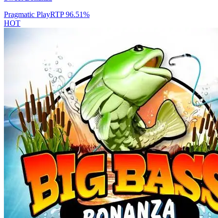
Pragmatic Play
RTP
96.51
%
HOT