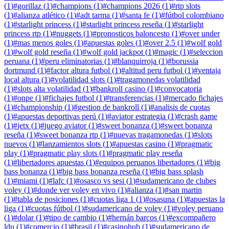
(
1
)
#
gorillaz
(
1
)
#
champions
(
1
)
#
champions 2026
(
1
)
#
rtp slots
(
1
)
#
alianza atlético
(
1
)
#
adt tarma
(
1
)
#
santa fe
(
1
)
#
fútbol colombiano
(
1
)
#
starlight princess
(
1
)
#
starlight princess reseña
(
1
)
#
starlight
princess rtp
(
1
)
#
nuggets
(
1
)
#
pronosticos baloncesto
(
1
)
#
over under
(
1
)
#
mas menos goles
(
1
)
#
apuestas goles
(
1
)
#
over 2.5
(
1
)
#
wolf gold
(
1
)
#
wolf gold reseña
(
1
)
#
wolf gold jackpot
(
1
)
#
magic
(
1
)
#
seleccion
peruana
(
1
)
#
peru eliminatorias
(
1
)
#
blanquirroja
(
1
)
#
borussia
dortmund
(
1
)
#
factor altura futbol
(
1
)
#
altitud peru futbol
(
1
)
#
ventaja
local altura
(
1
)
#
volatilidad slots
(
1
)
#
tragamonedas volatilidad
(
1
)
#
slots alta volatilidad
(
1
)
#
bankroll casino
(
1
)
#
convocatoria
(
1
)
#
onpe
(
1
)
#
fichajes futbol
(
1
)
#
transferencias
(
1
)
#
mercado fichajes
(
1
)
#
championship
(
1
)
#
gestion de bankroll
(
1
)
#
analisis de cuotas
(
1
)
#
apuestas deportivas perú
(
1
)
#
aviator estrategia
(
1
)
#
crash game
(
1
)
#
jetx
(
1
)
#
juego aviator
(
1
)
#
sweet bonanza
(
1
)
#
sweet bonanza
reseña
(
1
)
#
sweet bonanza rtp
(
1
)
#
nuevas tragamonedas
(
1
)
#
slots
nuevos
(
1
)
#
lanzamientos slots
(
1
)
#
apuestas casino
(
1
)
#
pragmatic
play
(
1
)
#
pragmatic play slots
(
1
)
#
pragmatic play reseña
(
1
)
#
libertadores apuestas
(
1
)
#
equipos peruanos libertadores
(
1
)
#
big
bass bonanza
(
1
)
#
big bass bonanza reseña
(
1
)
#
big bass splash
(
1
)
#
miami
(
1
)
#
lafc
(
1
)
#
osasco vs sesi
(
1
)
#
sudamericano de clubes
voley
(
1
)
#
donde ver voley en vivo
(
1
)
#
alianza
(
1
)
#
san martin
(
1
)
#
tabla de posiciones
(
1
)
#
cuotas liga 1
(
1
)
#
osasuna
(
1
)
#
apuestas la
liga
(
1
)
#
cuotas fútbol
(
1
)
#
sudamericano de voley
(
1
)
#
voley peruano
(
1
)
#
dolar
(
1
)
#
tipo de cambio
(
1
)
#
hernán barcos
(
1
)
#
excompañero
ldu
(
1
)
#
comercio
(
1
)
#
brasil
(
1
)
#
casinohub
(
1
)
#
sudamericano de