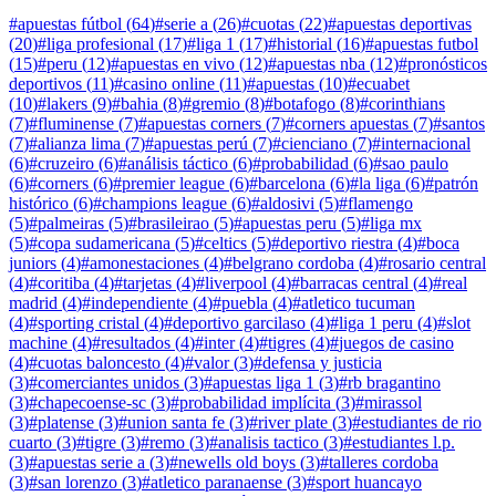
#
apuestas fútbol
(
64
)
#
serie a
(
26
)
#
cuotas
(
22
)
#
apuestas deportivas
(
20
)
#
liga profesional
(
17
)
#
liga 1
(
17
)
#
historial
(
16
)
#
apuestas futbol
(
15
)
#
peru
(
12
)
#
apuestas en vivo
(
12
)
#
apuestas nba
(
12
)
#
pronósticos
deportivos
(
11
)
#
casino online
(
11
)
#
apuestas
(
10
)
#
ecuabet
(
10
)
#
lakers
(
9
)
#
bahia
(
8
)
#
gremio
(
8
)
#
botafogo
(
8
)
#
corinthians
(
7
)
#
fluminense
(
7
)
#
apuestas corners
(
7
)
#
corners apuestas
(
7
)
#
santos
(
7
)
#
alianza lima
(
7
)
#
apuestas perú
(
7
)
#
cienciano
(
7
)
#
internacional
(
6
)
#
cruzeiro
(
6
)
#
análisis táctico
(
6
)
#
probabilidad
(
6
)
#
sao paulo
(
6
)
#
corners
(
6
)
#
premier league
(
6
)
#
barcelona
(
6
)
#
la liga
(
6
)
#
patrón
histórico
(
6
)
#
champions league
(
6
)
#
aldosivi
(
5
)
#
flamengo
(
5
)
#
palmeiras
(
5
)
#
brasileirao
(
5
)
#
apuestas peru
(
5
)
#
liga mx
(
5
)
#
copa sudamericana
(
5
)
#
celtics
(
5
)
#
deportivo riestra
(
4
)
#
boca
juniors
(
4
)
#
amonestaciones
(
4
)
#
belgrano cordoba
(
4
)
#
rosario central
(
4
)
#
coritiba
(
4
)
#
tarjetas
(
4
)
#
liverpool
(
4
)
#
barracas central
(
4
)
#
real
madrid
(
4
)
#
independiente
(
4
)
#
puebla
(
4
)
#
atletico tucuman
(
4
)
#
sporting cristal
(
4
)
#
deportivo garcilaso
(
4
)
#
liga 1 peru
(
4
)
#
slot
machine
(
4
)
#
resultados
(
4
)
#
inter
(
4
)
#
tigres
(
4
)
#
juegos de casino
(
4
)
#
cuotas baloncesto
(
4
)
#
valor
(
3
)
#
defensa y justicia
(
3
)
#
comerciantes unidos
(
3
)
#
apuestas liga 1
(
3
)
#
rb bragantino
(
3
)
#
chapecoense-sc
(
3
)
#
probabilidad implícita
(
3
)
#
mirassol
(
3
)
#
platense
(
3
)
#
union santa fe
(
3
)
#
river plate
(
3
)
#
estudiantes de rio
cuarto
(
3
)
#
tigre
(
3
)
#
remo
(
3
)
#
analisis tactico
(
3
)
#
estudiantes l.p.
(
3
)
#
apuestas serie a
(
3
)
#
newells old boys
(
3
)
#
talleres cordoba
(
3
)
#
san lorenzo
(
3
)
#
atletico paranaense
(
3
)
#
sport huancayo