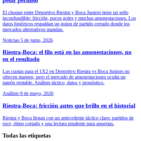
pedir permiso
El choque entre Deportivo Riestra y Boca Juniors tiene un sello
inconfundible: fricción, pocos goles y muchas amonestaciones. Los
datos históricos respaldan un guion de partido cerrado donde los
mercados alternativos mandan.
Noticias
·
5 de junio, 2026
Riestra-Boca: el filo está en las amonestaciones, no
en el resultado
Las cuotas para el 1X2 en Deportivo Riestra vs Boca Juniors no
ofrecen margen, pero el mercado de amonestaciones oculta un
patrón rentable. Análisis táctico, datos y pronóstico.
Análisis
·
9 de mayo, 2026
Riestra-Boca: fricción antes que brillo en el historial
Riestra y Boca llegan con un antecedente táctico claro: partidos de
roce, ritmo cortado y una lectura prudente para apuestas.
Todas las etiquetas