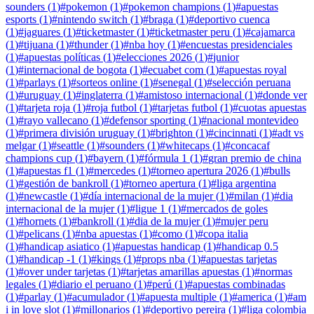
sounders
(
1
)
#
pokemon
(
1
)
#
pokemon champions
(
1
)
#
apuestas
esports
(
1
)
#
nintendo switch
(
1
)
#
braga
(
1
)
#
deportivo cuenca
(
1
)
#
jaguares
(
1
)
#
ticketmaster
(
1
)
#
ticketmaster peru
(
1
)
#
cajamarca
(
1
)
#
tijuana
(
1
)
#
thunder
(
1
)
#
nba hoy
(
1
)
#
encuestas presidenciales
(
1
)
#
apuestas políticas
(
1
)
#
elecciones 2026
(
1
)
#
junior
(
1
)
#
internacional de bogota
(
1
)
#
ecuabet com
(
1
)
#
apuestas royal
(
1
)
#
parlays
(
1
)
#
sorteos online
(
1
)
#
senegal
(
1
)
#
selección peruana
(
1
)
#
uruguay
(
1
)
#
inglaterra
(
1
)
#
amistoso internacional
(
1
)
#
donde ver
(
1
)
#
tarjeta roja
(
1
)
#
roja futbol
(
1
)
#
tarjetas futbol
(
1
)
#
cuotas apuestas
(
1
)
#
rayo vallecano
(
1
)
#
defensor sporting
(
1
)
#
nacional montevideo
(
1
)
#
primera división uruguay
(
1
)
#
brighton
(
1
)
#
cincinnati
(
1
)
#
adt vs
melgar
(
1
)
#
seattle
(
1
)
#
sounders
(
1
)
#
whitecaps
(
1
)
#
concacaf
champions cup
(
1
)
#
bayern
(
1
)
#
fórmula 1
(
1
)
#
gran premio de china
(
1
)
#
apuestas f1
(
1
)
#
mercedes
(
1
)
#
torneo apertura 2026
(
1
)
#
bulls
(
1
)
#
gestión de bankroll
(
1
)
#
torneo apertura
(
1
)
#
liga argentina
(
1
)
#
newcastle
(
1
)
#
día internacional de la mujer
(
1
)
#
milan
(
1
)
#
dia
internacional de la mujer
(
1
)
#
ligue 1
(
1
)
#
mercados de goles
(
1
)
#
hornets
(
1
)
#
bankroll
(
1
)
#
dia de la mujer
(
1
)
#
mujer peru
(
1
)
#
pelicans
(
1
)
#
nba apuestas
(
1
)
#
como
(
1
)
#
copa italia
(
1
)
#
handicap asiatico
(
1
)
#
apuestas handicap
(
1
)
#
handicap 0.5
(
1
)
#
handicap -1
(
1
)
#
kings
(
1
)
#
props nba
(
1
)
#
apuestas tarjetas
(
1
)
#
over under tarjetas
(
1
)
#
tarjetas amarillas apuestas
(
1
)
#
normas
legales
(
1
)
#
diario el peruano
(
1
)
#
perú
(
1
)
#
apuestas combinadas
(
1
)
#
parlay
(
1
)
#
acumulador
(
1
)
#
apuesta multiple
(
1
)
#
america
(
1
)
#
am
i in love slot
(
1
)
#
millonarios
(
1
)
#
deportivo pereira
(
1
)
#
liga colombia