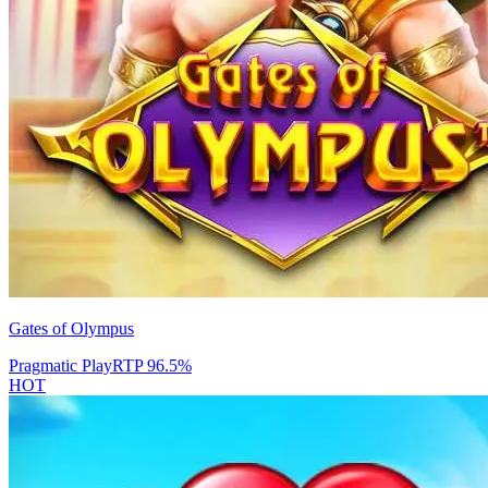
Gates of Olympus
Pragmatic Play
RTP
96.5
%
HOT