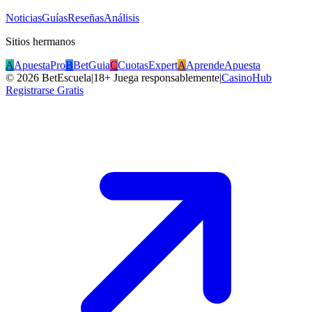
Noticias
Guías
Reseñas
Análisis
Sitios hermanos
A
ApuestaPro
B
BetGuia
C
CuotasExpert
A
AprendeApuesta
©
2026
BetEscuela
|
18+ Juega responsablemente
|
CasinoHub
Registrarse Gratis