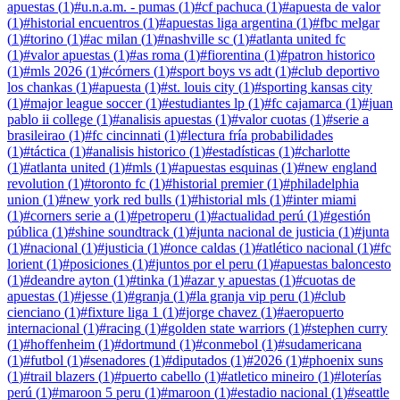
apuestas
(
1
)
#
u.n.a.m. - pumas
(
1
)
#
cf pachuca
(
1
)
#
apuesta de valor
(
1
)
#
historial encuentros
(
1
)
#
apuestas liga argentina
(
1
)
#
fbc melgar
(
1
)
#
torino
(
1
)
#
ac milan
(
1
)
#
nashville sc
(
1
)
#
atlanta united fc
(
1
)
#
valor apuestas
(
1
)
#
as roma
(
1
)
#
fiorentina
(
1
)
#
patron historico
(
1
)
#
mls 2026
(
1
)
#
córners
(
1
)
#
sport boys vs adt
(
1
)
#
club deportivo
los chankas
(
1
)
#
apuesta
(
1
)
#
st. louis city
(
1
)
#
sporting kansas city
(
1
)
#
major league soccer
(
1
)
#
estudiantes lp
(
1
)
#
fc cajamarca
(
1
)
#
juan
pablo ii college
(
1
)
#
analisis apuestas
(
1
)
#
valor cuotas
(
1
)
#
serie a
brasileirao
(
1
)
#
fc cincinnati
(
1
)
#
lectura fría probabilidades
(
1
)
#
táctica
(
1
)
#
analisis historico
(
1
)
#
estadísticas
(
1
)
#
charlotte
(
1
)
#
atlanta united
(
1
)
#
mls
(
1
)
#
apuestas esquinas
(
1
)
#
new england
revolution
(
1
)
#
toronto fc
(
1
)
#
historial premier
(
1
)
#
philadelphia
union
(
1
)
#
new york red bulls
(
1
)
#
historial mls
(
1
)
#
inter miami
(
1
)
#
corners serie a
(
1
)
#
petroperu
(
1
)
#
actualidad perú
(
1
)
#
gestión
pública
(
1
)
#
shine soundtrack
(
1
)
#
junta nacional de justicia
(
1
)
#
junta
(
1
)
#
nacional
(
1
)
#
justicia
(
1
)
#
once caldas
(
1
)
#
atlético nacional
(
1
)
#
fc
lorient
(
1
)
#
posiciones
(
1
)
#
juntos por el peru
(
1
)
#
apuestas baloncesto
(
1
)
#
deandre ayton
(
1
)
#
tinka
(
1
)
#
azar y apuestas
(
1
)
#
cuotas de
apuestas
(
1
)
#
jesse
(
1
)
#
granja
(
1
)
#
la granja vip peru
(
1
)
#
club
cienciano
(
1
)
#
fixture liga 1
(
1
)
#
jorge chavez
(
1
)
#
aeropuerto
internacional
(
1
)
#
racing
(
1
)
#
golden state warriors
(
1
)
#
stephen curry
(
1
)
#
hoffenheim
(
1
)
#
dortmund
(
1
)
#
conmebol
(
1
)
#
sudamericana
(
1
)
#
futbol
(
1
)
#
senadores
(
1
)
#
diputados
(
1
)
#
2026
(
1
)
#
phoenix suns
(
1
)
#
trail blazers
(
1
)
#
puerto cabello
(
1
)
#
atletico mineiro
(
1
)
#
loterías
perú
(
1
)
#
maroon 5 peru
(
1
)
#
maroon
(
1
)
#
estadio nacional
(
1
)
#
seattle