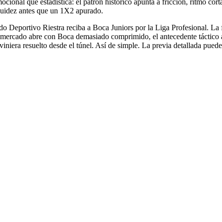
ional que estadística: el patrón histórico apunta a fricción, ritmo corta
fluidez antes que un 1X2 apurado.
o Deportivo Riestra reciba a Boca Juniors por la Liga Profesional. La 
 el mercado abre con Boca demasiado comprimido, el antecedente táctico
 viniera resuelto desde el túnel. Así de simple. La previa detallada pued