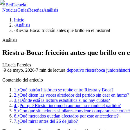
B
BetEscuela
Noticias
Guías
Reseñas
Análisis
Inicio
›
Análisis
›
Riestra-Boca: fricción antes que brillo en el historial
Análisis
Riestra-Boca: fricción antes que brillo en e
L
Lucía Paredes
·
9 de mayo, 2026
·
7 min
de lectura
·
deportivo riestra
boca juniors
histori
Contenido del artículo
1.
¿Qué patrón histórico se repite entre Riestra y Boca?
2.
¿Qué dicen las voces alrededor del partido sin caer en humo?
3.
¿Dónde está la lectura estadística si no hay cuotas?
4.
¿Por qué Riestra incomoda aunque no mande el partido?
5.
¿Con qué situaciones similares conviene comparar este cruce
6.
¿Qué mercados quedan afectados por este antecedente?
7.
¿Qué mirar antes del 26 de julio?