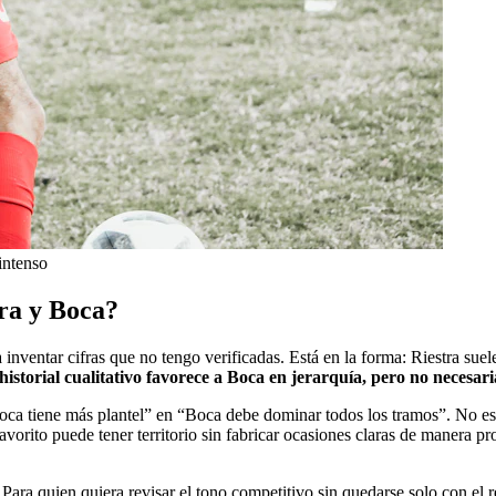
intenso
tra y Boca?
inventar cifras que no tengo verificadas. Está en la forma: Riestra suel
 historial cualitativo favorece a Boca en jerarquía, pero no neces
“Boca tiene más plantel” en “Boca debe dominar todos los tramos”. No e
avorito puede tener territorio sin fabricar ocasiones claras de manera pr
ara quien quiera revisar el tono competitivo sin quedarse solo con el 