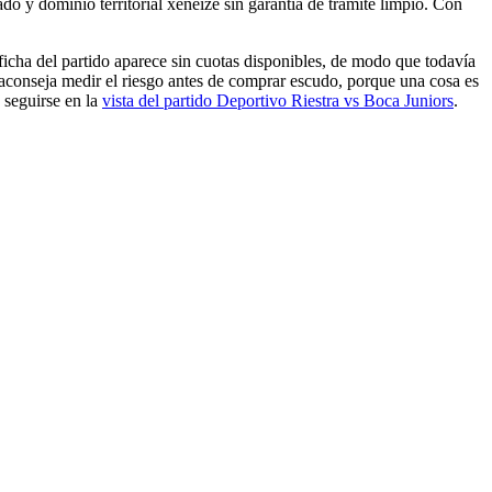
do y dominio territorial xeneize sin garantía de trámite limpio. Con
ficha del partido aparece sin cuotas disponibles, de modo que todavía
 aconseja medir el riesgo antes de comprar escudo, porque una cosa es
e seguirse en la
vista del partido Deportivo Riestra vs Boca Juniors
.