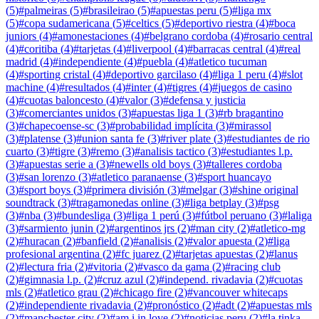
(
5
)
#
palmeiras
(
5
)
#
brasileirao
(
5
)
#
apuestas peru
(
5
)
#
liga mx
(
5
)
#
copa sudamericana
(
5
)
#
celtics
(
5
)
#
deportivo riestra
(
4
)
#
boca
juniors
(
4
)
#
amonestaciones
(
4
)
#
belgrano cordoba
(
4
)
#
rosario central
(
4
)
#
coritiba
(
4
)
#
tarjetas
(
4
)
#
liverpool
(
4
)
#
barracas central
(
4
)
#
real
madrid
(
4
)
#
independiente
(
4
)
#
puebla
(
4
)
#
atletico tucuman
(
4
)
#
sporting cristal
(
4
)
#
deportivo garcilaso
(
4
)
#
liga 1 peru
(
4
)
#
slot
machine
(
4
)
#
resultados
(
4
)
#
inter
(
4
)
#
tigres
(
4
)
#
juegos de casino
(
4
)
#
cuotas baloncesto
(
4
)
#
valor
(
3
)
#
defensa y justicia
(
3
)
#
comerciantes unidos
(
3
)
#
apuestas liga 1
(
3
)
#
rb bragantino
(
3
)
#
chapecoense-sc
(
3
)
#
probabilidad implícita
(
3
)
#
mirassol
(
3
)
#
platense
(
3
)
#
union santa fe
(
3
)
#
river plate
(
3
)
#
estudiantes de rio
cuarto
(
3
)
#
tigre
(
3
)
#
remo
(
3
)
#
analisis tactico
(
3
)
#
estudiantes l.p.
(
3
)
#
apuestas serie a
(
3
)
#
newells old boys
(
3
)
#
talleres cordoba
(
3
)
#
san lorenzo
(
3
)
#
atletico paranaense
(
3
)
#
sport huancayo
(
3
)
#
sport boys
(
3
)
#
primera división
(
3
)
#
melgar
(
3
)
#
shine original
soundtrack
(
3
)
#
tragamonedas online
(
3
)
#
liga betplay
(
3
)
#
psg
(
3
)
#
nba
(
3
)
#
bundesliga
(
3
)
#
liga 1 perú
(
3
)
#
fútbol peruano
(
3
)
#
laliga
(
3
)
#
sarmiento junin
(
2
)
#
argentinos jrs
(
2
)
#
man city
(
2
)
#
atletico-mg
(
2
)
#
huracan
(
2
)
#
banfield
(
2
)
#
analisis
(
2
)
#
valor apuesta
(
2
)
#
liga
profesional argentina
(
2
)
#
fc juarez
(
2
)
#
tarjetas apuestas
(
2
)
#
lanus
(
2
)
#
lectura fria
(
2
)
#
vitoria
(
2
)
#
vasco da gama
(
2
)
#
racing club
(
2
)
#
gimnasia l.p.
(
2
)
#
cruz azul
(
2
)
#
independ. rivadavia
(
2
)
#
cuotas
mls
(
2
)
#
atletico grau
(
2
)
#
chicago fire
(
2
)
#
vancouver whitecaps
(
2
)
#
independiente rivadavia
(
2
)
#
pronóstico
(
2
)
#
adt
(
2
)
#
apuestas mls
(
2
)
#
manchester city
(
2
)
#
am i in love
(
2
)
#
noticias peru
(
2
)
#
la tinka