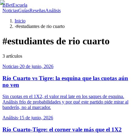
B
BetEscuela
Noticias
Guías
Reseñas
Análisis
Inicio
›
#estudiantes de rio cuarto
#
estudiantes de rio cuarto
3
artículos
Noticias
·
20 de junio, 2026
Río Cuarto vs Tigre: la esquina que las cuotas aún
no ven
Sin cuotas en el 1X2, el valor real late en los saques de esquina.
Análisis frío de probabilidades y por qué este partido pide mirar al
banderín, no al marcador.
Análisis
·
15 de junio, 2026
Río Cuarto-Tigre: el corner vale más que el 1X2