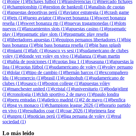
(
1
)
#
onpe
(
1
)
#
fichajes futbol
(
1
)
#
transferencias
(
1
)
#
mercado fichajes
(
1
)
#
championship
(
1
)
#
gestion de bankroll
(
1
)
#
analisis de cuotas
(
1
)
#
apuestas deportivas perú
(
1
)
#
aviator estrategia
(
1
)
#
crash game
(
1
)
#
jetx
(
1
)
#
juego aviator
(
1
)
#
sweet bonanza
(
1
)
#
sweet bonanza
reseña
(
1
)
#
sweet bonanza rtp
(
1
)
#
nuevas tragamonedas
(
1
)
#
slots
nuevos
(
1
)
#
lanzamientos slots
(
1
)
#
apuestas casino
(
1
)
#
pragmatic
play
(
1
)
#
pragmatic play slots
(
1
)
#
pragmatic play reseña
(
1
)
#
libertadores apuestas
(
1
)
#
equipos peruanos libertadores
(
1
)
#
big
bass bonanza
(
1
)
#
big bass bonanza reseña
(
1
)
#
big bass splash
(
1
)
#
miami
(
1
)
#
lafc
(
1
)
#
osasco vs sesi
(
1
)
#
sudamericano de clubes
voley
(
1
)
#
donde ver voley en vivo
(
1
)
#
alianza
(
1
)
#
san martin
(
1
)
#
tabla de posiciones
(
1
)
#
cuotas liga 1
(
1
)
#
osasuna
(
1
)
#
apuestas la
liga
(
1
)
#
cuotas fútbol
(
1
)
#
sudamericano de voley
(
1
)
#
voley peruano
(
1
)
#
dolar
(
1
)
#
tipo de cambio
(
1
)
#
hernán barcos
(
1
)
#
excompañero
ldu
(
1
)
#
comercio
(
1
)
#
brasil
(
1
)
#
casinohub
(
1
)
#
sudamericano de
clubes
(
1
)
#
osasco
(
1
)
#
boston college
(
1
)
#
apuestas vóley
(
1
)
#
manchester united
(
1
)
#
cristal
(
1
)
#
universitario
(
1
)
#
bodø/glimt
(
1
)
#
cronologia
(
1
)
#
club sportivo 2 de mayo
(
1
)
#
paulo londra
(
1
)
#
peru entradas
(
1
)
#
atletico madrid
(
1
)
#
2 de mayo
(
1
)
#
benfica
(
1
)
#
psg vs monaco
(
1
)
#
champions league 2026
(
1
)
#
horario partido
en vivo
(
1
)
#
resultados coar
(
1
)
#
coar 2026
(
1
)
#
primera fase
(
1
)
#
unprg
(
1
)
#
noticias perú
(
1
)
#
liga peruana de voley
(
1
)
#
real
sociedad
(
1
)
Lo más leído