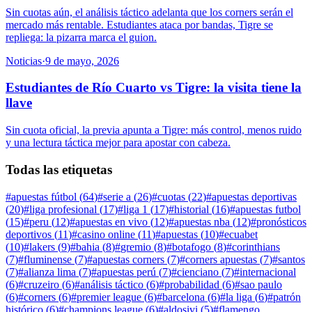
Sin cuotas aún, el análisis táctico adelanta que los corners serán el
mercado más rentable. Estudiantes ataca por bandas, Tigre se
repliega: la pizarra marca el guion.
Noticias
·
9 de mayo, 2026
Estudiantes de Río Cuarto vs Tigre: la visita tiene la
llave
Sin cuota oficial, la previa apunta a Tigre: más control, menos ruido
y una lectura táctica mejor para apostar con cabeza.
Todas las etiquetas
#
apuestas fútbol
(
64
)
#
serie a
(
26
)
#
cuotas
(
22
)
#
apuestas deportivas
(
20
)
#
liga profesional
(
17
)
#
liga 1
(
17
)
#
historial
(
16
)
#
apuestas futbol
(
15
)
#
peru
(
12
)
#
apuestas en vivo
(
12
)
#
apuestas nba
(
12
)
#
pronósticos
deportivos
(
11
)
#
casino online
(
11
)
#
apuestas
(
10
)
#
ecuabet
(
10
)
#
lakers
(
9
)
#
bahia
(
8
)
#
gremio
(
8
)
#
botafogo
(
8
)
#
corinthians
(
7
)
#
fluminense
(
7
)
#
apuestas corners
(
7
)
#
corners apuestas
(
7
)
#
santos
(
7
)
#
alianza lima
(
7
)
#
apuestas perú
(
7
)
#
cienciano
(
7
)
#
internacional
(
6
)
#
cruzeiro
(
6
)
#
análisis táctico
(
6
)
#
probabilidad
(
6
)
#
sao paulo
(
6
)
#
corners
(
6
)
#
premier league
(
6
)
#
barcelona
(
6
)
#
la liga
(
6
)
#
patrón
histórico
(
6
)
#
champions league
(
6
)
#
aldosivi
(
5
)
#
flamengo