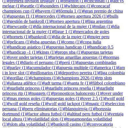
(
1
)
#
primera división uruguay
(
1
)
#
brighton
(
1
)
#
cincinnati
(
1
)
#
adt vs
melgar
(
1
)
#
seattle
(
1
)
#
sounders
(
1
)
#
whitecaps
(
1
)
#
concacaf
champions cup
(
1
)
#
bayern
(
1
)
#
fórmula 1
(
1
)
#
gran premio de china
(
1
)
#
apuestas f1
(
1
)
#
mercedes
(
1
)
#
torneo apertura 2026
(
1
)
#
bulls
(
1
)
#
gestión de bankroll
(
1
)
#
torneo apertura
(
1
)
#
liga argentina
(
1
)
#
newcastle
(
1
)
#
día internacional de la mujer
(
1
)
#
milan
(
1
)
#
dia
internacional de la mujer
(
1
)
#
ligue 1
(
1
)
#
mercados de goles
(
1
)
#
hornets
(
1
)
#
bankroll
(
1
)
#
dia de la mujer
(
1
)
#
mujer peru
(
1
)
#
pelicans
(
1
)
#
nba apuestas
(
1
)
#
como
(
1
)
#
copa italia
(
1
)
#
handicap asiatico
(
1
)
#
apuestas handicap
(
1
)
#
handicap 0.5
(
1
)
#
handicap -1
(
1
)
#
kings
(
1
)
#
props nba
(
1
)
#
apuestas tarjetas
(
1
)
#
over under tarjetas
(
1
)
#
tarjetas amarillas apuestas
(
1
)
#
normas
legales
(
1
)
#
diario el peruano
(
1
)
#
perú
(
1
)
#
apuestas combinadas
(
1
)
#
parlay
(
1
)
#
acumulador
(
1
)
#
apuesta multiple
(
1
)
#
america
(
1
)
#
am
i in love slot
(
1
)
#
millonarios
(
1
)
#
deportivo pereira
(
1
)
#
liga colombia
(
1
)
#
gorillaz
(
1
)
#
champions
(
1
)
#
champions 2026
(
1
)
#
rtp slots
(
1
)
#
alianza atlético
(
1
)
#
adt tarma
(
1
)
#
santa fe
(
1
)
#
fútbol colombiano
(
1
)
#
starlight princess
(
1
)
#
starlight princess reseña
(
1
)
#
starlight
princess rtp
(
1
)
#
nuggets
(
1
)
#
pronosticos baloncesto
(
1
)
#
over under
(
1
)
#
mas menos goles
(
1
)
#
apuestas goles
(
1
)
#
over 2.5
(
1
)
#
wolf gold
(
1
)
#
wolf gold reseña
(
1
)
#
wolf gold jackpot
(
1
)
#
magic
(
1
)
#
seleccion
peruana
(
1
)
#
peru eliminatorias
(
1
)
#
blanquirroja
(
1
)
#
borussia
dortmund
(
1
)
#
factor altura futbol
(
1
)
#
altitud peru futbol
(
1
)
#
ventaja
local altura
(
1
)
#
volatilidad slots
(
1
)
#
tragamonedas volatilidad
(
1
)
#
slots alta volatilidad
(
1
)
#
bankroll casino
(
1
)
#
convocatoria