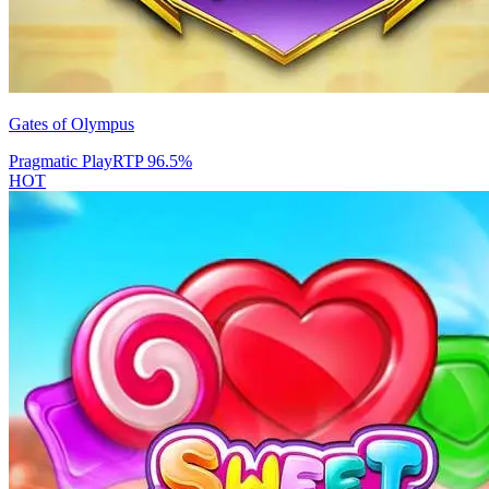
Gates of Olympus
Pragmatic Play
RTP
96.5
%
HOT