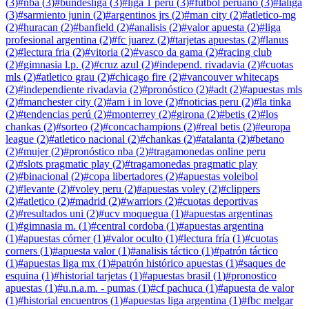
(
3
)
#
nba
(
3
)
#
bundesliga
(
3
)
#
liga 1 perú
(
3
)
#
fútbol peruano
(
3
)
#
laliga
(
3
)
#
sarmiento junin
(
2
)
#
argentinos jrs
(
2
)
#
man city
(
2
)
#
atletico-mg
(
2
)
#
huracan
(
2
)
#
banfield
(
2
)
#
analisis
(
2
)
#
valor apuesta
(
2
)
#
liga
profesional argentina
(
2
)
#
fc juarez
(
2
)
#
tarjetas apuestas
(
2
)
#
lanus
(
2
)
#
lectura fria
(
2
)
#
vitoria
(
2
)
#
vasco da gama
(
2
)
#
racing club
(
2
)
#
gimnasia l.p.
(
2
)
#
cruz azul
(
2
)
#
independ. rivadavia
(
2
)
#
cuotas
mls
(
2
)
#
atletico grau
(
2
)
#
chicago fire
(
2
)
#
vancouver whitecaps
(
2
)
#
independiente rivadavia
(
2
)
#
pronóstico
(
2
)
#
adt
(
2
)
#
apuestas mls
(
2
)
#
manchester city
(
2
)
#
am i in love
(
2
)
#
noticias peru
(
2
)
#
la tinka
(
2
)
#
tendencias perú
(
2
)
#
monterrey
(
2
)
#
girona
(
2
)
#
betis
(
2
)
#
los
chankas
(
2
)
#
sorteo
(
2
)
#
concachampions
(
2
)
#
real betis
(
2
)
#
europa
league
(
2
)
#
atletico nacional
(
2
)
#
chankas
(
2
)
#
atalanta
(
2
)
#
betano
(
2
)
#
mujer
(
2
)
#
pronóstico nba
(
2
)
#
tragamonedas online peru
(
2
)
#
slots pragmatic play
(
2
)
#
tragamonedas pragmatic play
(
2
)
#
binacional
(
2
)
#
copa libertadores
(
2
)
#
apuestas voleibol
(
2
)
#
levante
(
2
)
#
voley peru
(
2
)
#
apuestas voley
(
2
)
#
clippers
(
2
)
#
atletico
(
2
)
#
madrid
(
2
)
#
warriors
(
2
)
#
cuotas deportivas
(
2
)
#
resultados uni
(
2
)
#
ucv moquegua
(
1
)
#
apuestas argentinas
(
1
)
#
gimnasia m.
(
1
)
#
central cordoba
(
1
)
#
apuestas argentina
(
1
)
#
apuestas córner
(
1
)
#
valor oculto
(
1
)
#
lectura fría
(
1
)
#
cuotas
corners
(
1
)
#
apuesta valor
(
1
)
#
analisis táctico
(
1
)
#
patrón táctico
(
1
)
#
apuestas liga mx
(
1
)
#
patrón histórico apuestas
(
1
)
#
saques de
esquina
(
1
)
#
historial tarjetas
(
1
)
#
apuestas brasil
(
1
)
#
pronostico
apuestas
(
1
)
#
u.n.a.m. - pumas
(
1
)
#
cf pachuca
(
1
)
#
apuesta de valor
(
1
)
#
historial encuentros
(
1
)
#
apuestas liga argentina
(
1
)
#
fbc melgar