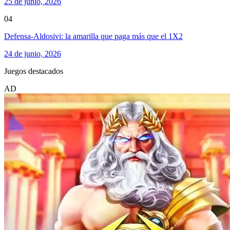
25 de junio, 2026
04
Defensa-Aldosivi: la amarilla que paga más que el 1X2
24 de junio, 2026
Juegos destacados
AD