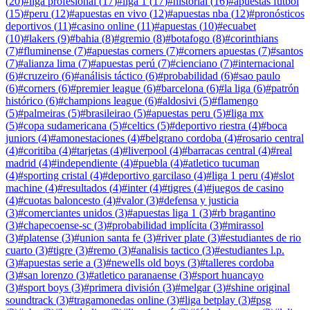
(
20
)
#
liga profesional
(
17
)
#
liga 1
(
17
)
#
historial
(
16
)
#
apuestas futbol
(
15
)
#
peru
(
12
)
#
apuestas en vivo
(
12
)
#
apuestas nba
(
12
)
#
pronósticos
deportivos
(
11
)
#
casino online
(
11
)
#
apuestas
(
10
)
#
ecuabet
(
10
)
#
lakers
(
9
)
#
bahia
(
8
)
#
gremio
(
8
)
#
botafogo
(
8
)
#
corinthians
(
7
)
#
fluminense
(
7
)
#
apuestas corners
(
7
)
#
corners apuestas
(
7
)
#
santos
(
7
)
#
alianza lima
(
7
)
#
apuestas perú
(
7
)
#
cienciano
(
7
)
#
internacional
(
6
)
#
cruzeiro
(
6
)
#
análisis táctico
(
6
)
#
probabilidad
(
6
)
#
sao paulo
(
6
)
#
corners
(
6
)
#
premier league
(
6
)
#
barcelona
(
6
)
#
la liga
(
6
)
#
patrón
histórico
(
6
)
#
champions league
(
6
)
#
aldosivi
(
5
)
#
flamengo
(
5
)
#
palmeiras
(
5
)
#
brasileirao
(
5
)
#
apuestas peru
(
5
)
#
liga mx
(
5
)
#
copa sudamericana
(
5
)
#
celtics
(
5
)
#
deportivo riestra
(
4
)
#
boca
juniors
(
4
)
#
amonestaciones
(
4
)
#
belgrano cordoba
(
4
)
#
rosario central
(
4
)
#
coritiba
(
4
)
#
tarjetas
(
4
)
#
liverpool
(
4
)
#
barracas central
(
4
)
#
real
madrid
(
4
)
#
independiente
(
4
)
#
puebla
(
4
)
#
atletico tucuman
(
4
)
#
sporting cristal
(
4
)
#
deportivo garcilaso
(
4
)
#
liga 1 peru
(
4
)
#
slot
machine
(
4
)
#
resultados
(
4
)
#
inter
(
4
)
#
tigres
(
4
)
#
juegos de casino
(
4
)
#
cuotas baloncesto
(
4
)
#
valor
(
3
)
#
defensa y justicia
(
3
)
#
comerciantes unidos
(
3
)
#
apuestas liga 1
(
3
)
#
rb bragantino
(
3
)
#
chapecoense-sc
(
3
)
#
probabilidad implícita
(
3
)
#
mirassol
(
3
)
#
platense
(
3
)
#
union santa fe
(
3
)
#
river plate
(
3
)
#
estudiantes de rio
cuarto
(
3
)
#
tigre
(
3
)
#
remo
(
3
)
#
analisis tactico
(
3
)
#
estudiantes l.p.
(
3
)
#
apuestas serie a
(
3
)
#
newells old boys
(
3
)
#
talleres cordoba
(
3
)
#
san lorenzo
(
3
)
#
atletico paranaense
(
3
)
#
sport huancayo
(
3
)
#
sport boys
(
3
)
#
primera división
(
3
)
#
melgar
(
3
)
#
shine original
soundtrack
(
3
)
#
tragamonedas online
(
3
)
#
liga betplay
(
3
)
#
psg