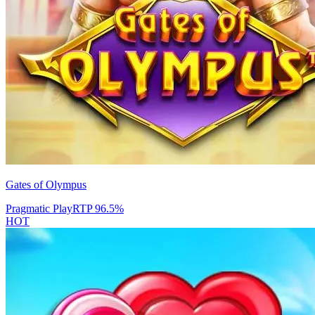
Gates of Olympus
Pragmatic Play
RTP
96.5
%
HOT