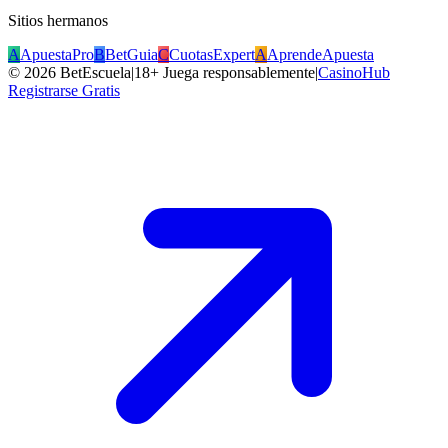
Sitios hermanos
A
ApuestaPro
B
BetGuia
C
CuotasExpert
A
AprendeApuesta
©
2026
BetEscuela
|
18+ Juega responsablemente
|
CasinoHub
Registrarse Gratis