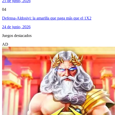
25 de junio, 2026
04
Defensa-Aldosivi: la amarilla que paga más que el 1X2
24 de junio, 2026
Juegos destacados
AD