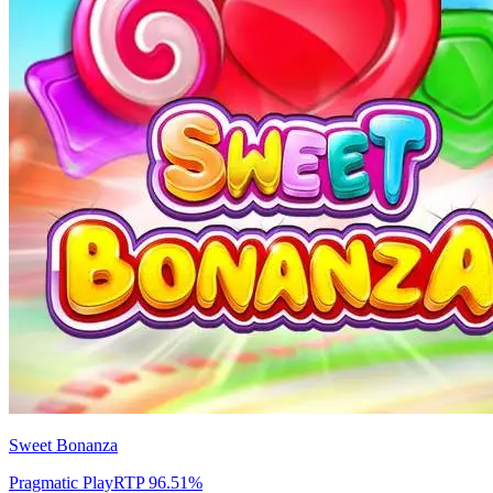
Sweet Bonanza
Pragmatic Play
RTP
96.51
%