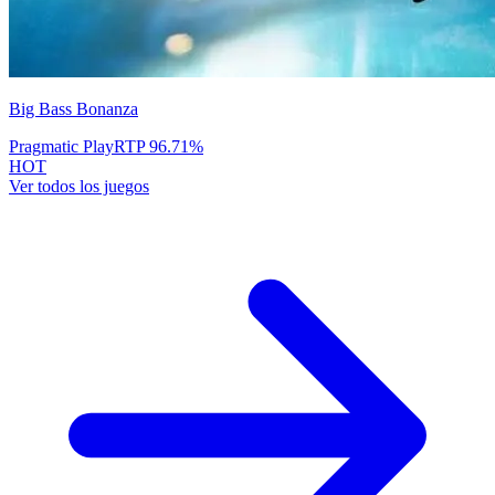
Big Bass Bonanza
Pragmatic Play
RTP
96.71
%
HOT
Ver todos los juegos