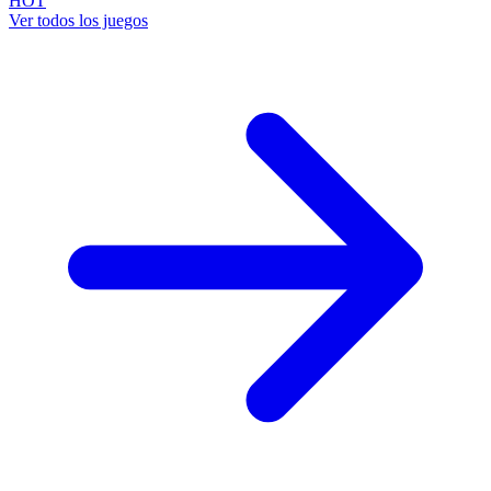
HOT
Ver todos los juegos