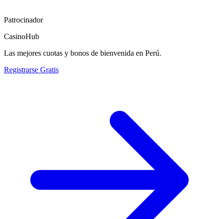
Patrocinador
CasinoHub
Las mejores cuotas y bonos de bienvenida en Perú.
Registrarse Gratis