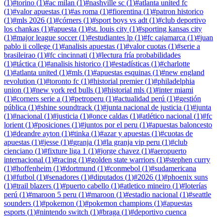
(
1
)
#
torino
(
1
)
#
ac milan
(
1
)
#
nashville sc
(
1
)
#
atlanta united fc
(
1
)
#
valor apuestas
(
1
)
#
as roma
(
1
)
#
fiorentina
(
1
)
#
patron historico
(
1
)
#
mls 2026
(
1
)
#
córners
(
1
)
#
sport boys vs adt
(
1
)
#
club deportivo
los chankas
(
1
)
#
apuesta
(
1
)
#
st. louis city
(
1
)
#
sporting kansas city
(
1
)
#
major league soccer
(
1
)
#
estudiantes lp
(
1
)
#
fc cajamarca
(
1
)
#
juan
pablo ii college
(
1
)
#
analisis apuestas
(
1
)
#
valor cuotas
(
1
)
#
serie a
brasileirao
(
1
)
#
fc cincinnati
(
1
)
#
lectura fría probabilidades
(
1
)
#
táctica
(
1
)
#
analisis historico
(
1
)
#
estadísticas
(
1
)
#
charlotte
(
1
)
#
atlanta united
(
1
)
#
mls
(
1
)
#
apuestas esquinas
(
1
)
#
new england
revolution
(
1
)
#
toronto fc
(
1
)
#
historial premier
(
1
)
#
philadelphia
union
(
1
)
#
new york red bulls
(
1
)
#
historial mls
(
1
)
#
inter miami
(
1
)
#
corners serie a
(
1
)
#
petroperu
(
1
)
#
actualidad perú
(
1
)
#
gestión
pública
(
1
)
#
shine soundtrack
(
1
)
#
junta nacional de justicia
(
1
)
#
junta
(
1
)
#
nacional
(
1
)
#
justicia
(
1
)
#
once caldas
(
1
)
#
atlético nacional
(
1
)
#
fc
lorient
(
1
)
#
posiciones
(
1
)
#
juntos por el peru
(
1
)
#
apuestas baloncesto
(
1
)
#
deandre ayton
(
1
)
#
tinka
(
1
)
#
azar y apuestas
(
1
)
#
cuotas de
apuestas
(
1
)
#
jesse
(
1
)
#
granja
(
1
)
#
la granja vip peru
(
1
)
#
club
cienciano
(
1
)
#
fixture liga 1
(
1
)
#
jorge chavez
(
1
)
#
aeropuerto
internacional
(
1
)
#
racing
(
1
)
#
golden state warriors
(
1
)
#
stephen curry
(
1
)
#
hoffenheim
(
1
)
#
dortmund
(
1
)
#
conmebol
(
1
)
#
sudamericana
(
1
)
#
futbol
(
1
)
#
senadores
(
1
)
#
diputados
(
1
)
#
2026
(
1
)
#
phoenix suns
(
1
)
#
trail blazers
(
1
)
#
puerto cabello
(
1
)
#
atletico mineiro
(
1
)
#
loterías
perú
(
1
)
#
maroon 5 peru
(
1
)
#
maroon
(
1
)
#
estadio nacional
(
1
)
#
seattle
sounders
(
1
)
#
pokemon
(
1
)
#
pokemon champions
(
1
)
#
apuestas
esports
(
1
)
#
nintendo switch
(
1
)
#
braga
(
1
)
#
deportivo cuenca