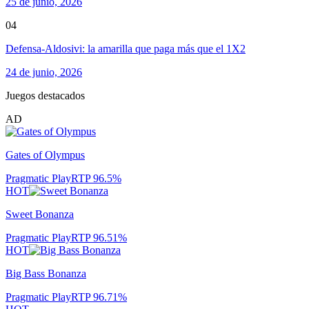
25 de junio, 2026
04
Defensa-Aldosivi: la amarilla que paga más que el 1X2
24 de junio, 2026
Juegos destacados
AD
Gates of Olympus
Pragmatic Play
RTP
96.5
%
HOT
Sweet Bonanza
Pragmatic Play
RTP
96.51
%
HOT
Big Bass Bonanza
Pragmatic Play
RTP
96.71
%