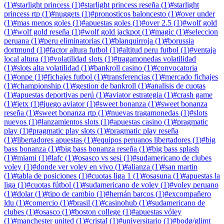
(
1
)
#
starlight princess
(
1
)
#
starlight princess reseña
(
1
)
#
starlight
princess rtp
(
1
)
#
nuggets
(
1
)
#
pronosticos baloncesto
(
1
)
#
over under
(
1
)
#
mas menos goles
(
1
)
#
apuestas goles
(
1
)
#
over 2.5
(
1
)
#
wolf gold
(
1
)
#
wolf gold reseña
(
1
)
#
wolf gold jackpot
(
1
)
#
magic
(
1
)
#
seleccion
peruana
(
1
)
#
peru eliminatorias
(
1
)
#
blanquirroja
(
1
)
#
borussia
dortmund
(
1
)
#
factor altura futbol
(
1
)
#
altitud peru futbol
(
1
)
#
ventaja
local altura
(
1
)
#
volatilidad slots
(
1
)
#
tragamonedas volatilidad
(
1
)
#
slots alta volatilidad
(
1
)
#
bankroll casino
(
1
)
#
convocatoria
(
1
)
#
onpe
(
1
)
#
fichajes futbol
(
1
)
#
transferencias
(
1
)
#
mercado fichajes
(
1
)
#
championship
(
1
)
#
gestion de bankroll
(
1
)
#
analisis de cuotas
(
1
)
#
apuestas deportivas perú
(
1
)
#
aviator estrategia
(
1
)
#
crash game
(
1
)
#
jetx
(
1
)
#
juego aviator
(
1
)
#
sweet bonanza
(
1
)
#
sweet bonanza
reseña
(
1
)
#
sweet bonanza rtp
(
1
)
#
nuevas tragamonedas
(
1
)
#
slots
nuevos
(
1
)
#
lanzamientos slots
(
1
)
#
apuestas casino
(
1
)
#
pragmatic
play
(
1
)
#
pragmatic play slots
(
1
)
#
pragmatic play reseña
(
1
)
#
libertadores apuestas
(
1
)
#
equipos peruanos libertadores
(
1
)
#
big
bass bonanza
(
1
)
#
big bass bonanza reseña
(
1
)
#
big bass splash
(
1
)
#
miami
(
1
)
#
lafc
(
1
)
#
osasco vs sesi
(
1
)
#
sudamericano de clubes
voley
(
1
)
#
donde ver voley en vivo
(
1
)
#
alianza
(
1
)
#
san martin
(
1
)
#
tabla de posiciones
(
1
)
#
cuotas liga 1
(
1
)
#
osasuna
(
1
)
#
apuestas la
liga
(
1
)
#
cuotas fútbol
(
1
)
#
sudamericano de voley
(
1
)
#
voley peruano
(
1
)
#
dolar
(
1
)
#
tipo de cambio
(
1
)
#
hernán barcos
(
1
)
#
excompañero
ldu
(
1
)
#
comercio
(
1
)
#
brasil
(
1
)
#
casinohub
(
1
)
#
sudamericano de
clubes
(
1
)
#
osasco
(
1
)
#
boston college
(
1
)
#
apuestas vóley
(
1
)
#
manchester united
(
1
)
#
cristal
(
1
)
#
universitario
(
1
)
#
bodø/glimt