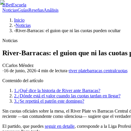
B
BetEscuela
Noticias
Guías
Reseñas
Análisis
Inicio
›
Noticias
›
River-Barracas: el guion que ni las cuotas pueden ocultar
Noticias
River-Barracas: el guion que ni las cuotas
C
Carlos Méndez
·
16 de junio, 2026
·
4 min
de lectura
·
river plate
barracas central
cuotas
Contenido del artículo
1.
¿Qué dice la historia de River ante Barracas?
2.
¿Dónde está el valor cuando las cuotas tardan en llegar?
3.
¿Se repetirá el patrón este domingo?
Sin cuotas oficiales sobre la mesa, el River Plate vs Barracas Central 
reciente —tan contundente como silenciosa— sugiere que el verdadero v
El partido, que puedes
seguir en detalle
, corresponde a la Liga Profes