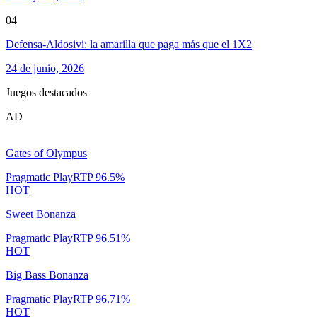
04
Defensa-Aldosivi: la amarilla que paga más que el 1X2
24 de junio, 2026
Juegos destacados
AD
Gates of Olympus
Pragmatic Play
RTP
96.5
%
HOT
Sweet Bonanza
Pragmatic Play
RTP
96.51
%
HOT
Big Bass Bonanza
Pragmatic Play
RTP
96.71
%
HOT