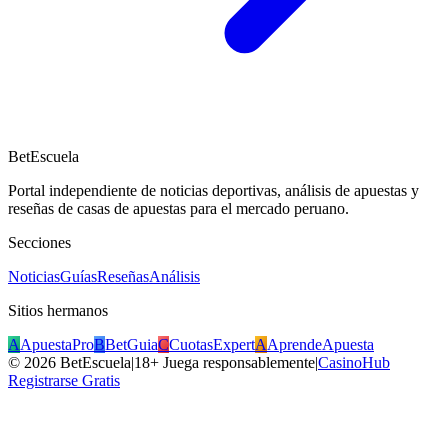
BetEscuela
Portal independiente de noticias deportivas, análisis de apuestas y
reseñas de casas de apuestas para el mercado peruano.
Secciones
Noticias
Guías
Reseñas
Análisis
Sitios hermanos
A
ApuestaPro
B
BetGuia
C
CuotasExpert
A
AprendeApuesta
©
2026
BetEscuela
|
18+ Juega responsablemente
|
CasinoHub
Registrarse Gratis