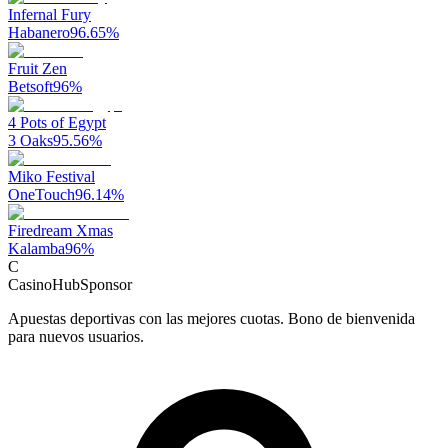
Infernal Fury
Habanero
96.65
%
Fruit Zen
Betsoft
96
%
4 Pots of Egypt
3 Oaks
95.56
%
Miko Festival
OneTouch
96.14
%
Firedream Xmas
Kalamba
96
%
C
CasinoHub
Sponsor
Apuestas deportivas con las mejores cuotas. Bono de bienvenida
para nuevos usuarios.