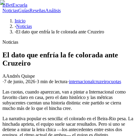
B
BetEscuela
Noticias
Guías
Reseñas
Análisis
Inicio
›
Noticias
›
El dato que enfría la fe colorada ante Cruzeiro
Noticias
El dato que enfría la fe colorada ante
Cruzeiro
A
Andrés Quispe
·
7 de junio, 2026
·
3 min
de lectura
·
internacional
cruzeiro
cuotas
Las cuotas, cuando aparezcan, van a pintar a Internacional como
favorito claro en casa, pero el dato histórico y las métricas
subyacentes cuentan una historia distinta: este partido se cierra
mucho más de lo que el hincha cree.
La narrativa popular es sencilla: el colorado en el Beira-Rio pesa. La
hinchada aprieta, el equipo suele sacar resultados. Pero si uno se
detiene a mirar la letra chica —los antecedentes entre estos dos
equipos, el ritmo actual de ambos— el guion es distinto.