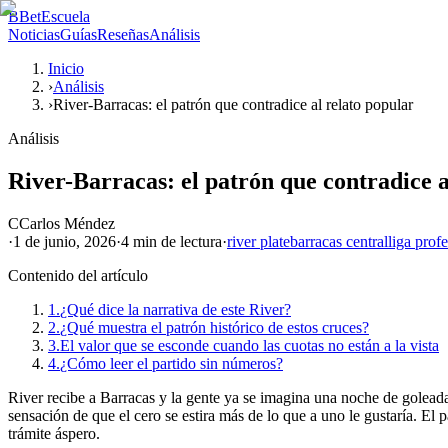
B
BetEscuela
Noticias
Guías
Reseñas
Análisis
Inicio
›
Análisis
›
River-Barracas: el patrón que contradice al relato popular
Análisis
River-Barracas: el patrón que contradice a
C
Carlos Méndez
·
1 de junio, 2026
·
4 min
de lectura
·
river plate
barracas central
liga prof
Contenido del artículo
1.
¿Qué dice la narrativa de este River?
2.
¿Qué muestra el patrón histórico de estos cruces?
3.
El valor que se esconde cuando las cuotas no están a la vista
4.
¿Cómo leer el partido sin números?
River recibe a Barracas y la gente ya se imagina una noche de goleada, 
sensación de que el cero se estira más de lo que a uno le gustaría. El 
trámite áspero.