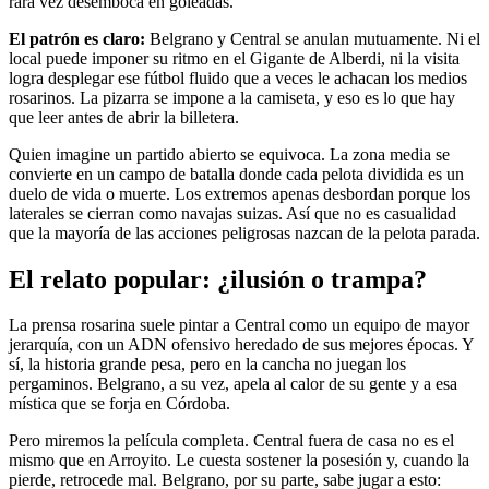
rara vez desemboca en goleadas.
El patrón es claro:
Belgrano y Central se anulan mutuamente. Ni el
local puede imponer su ritmo en el Gigante de Alberdi, ni la visita
logra desplegar ese fútbol fluido que a veces le achacan los medios
rosarinos. La pizarra se impone a la camiseta, y eso es lo que hay
que leer antes de abrir la billetera.
Quien imagine un partido abierto se equivoca. La zona media se
convierte en un campo de batalla donde cada pelota dividida es un
duelo de vida o muerte. Los extremos apenas desbordan porque los
laterales se cierran como navajas suizas. Así que no es casualidad
que la mayoría de las acciones peligrosas nazcan de la pelota parada.
El relato popular: ¿ilusión o trampa?
La prensa rosarina suele pintar a Central como un equipo de mayor
jerarquía, con un ADN ofensivo heredado de sus mejores épocas. Y
sí, la historia grande pesa, pero en la cancha no juegan los
pergaminos. Belgrano, a su vez, apela al calor de su gente y a esa
mística que se forja en Córdoba.
Pero miremos la película completa. Central fuera de casa no es el
mismo que en Arroyito. Le cuesta sostener la posesión y, cuando la
pierde, retrocede mal. Belgrano, por su parte, sabe jugar a esto: