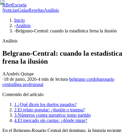
B
BetEscuela
Noticias
Guías
Reseñas
Análisis
Inicio
›
Análisis
›
Belgrano-Central: cuando la estadística frena la ilusión
Análisis
Belgrano-Central: cuando la estadística
frena la ilusión
A
Andrés Quispe
·
18 de junio, 2026
·
4 min
de lectura
·
belgrano cordoba
rosario
central
liga profesional
Contenido del artículo
1.
¿Qué dicen los duelos pasados?
2.
El relato popular: ¿ilusión o trampa?
3.
Números contra narrativa: tomo partido
4.
El mercado sin cuotas: ¿dónde mirar?
En el Belgrano-Rosario Central del domingo, la historia reciente