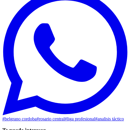
#
belgrano cordoba
#
rosario central
#
liga profesional
#
analisis táctico