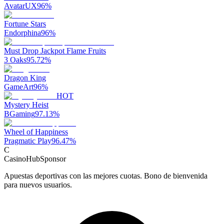
AvatarUX
96
%
Fortune Stars
Endorphina
96
%
Must Drop Jackpot Flame Fruits
3 Oaks
95.72
%
Dragon King
GameArt
96
%
HOT
Mystery Heist
BGaming
97.13
%
Wheel of Happiness
Pragmatic Play
96.47
%
C
CasinoHub
Sponsor
Apuestas deportivas con las mejores cuotas. Bono de bienvenida
para nuevos usuarios.