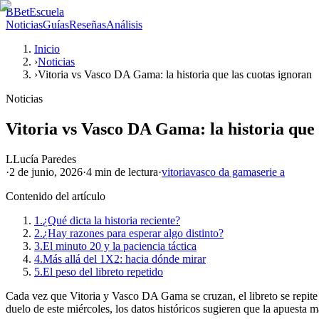
B
BetEscuela
Noticias
Guías
Reseñas
Análisis
Inicio
›
Noticias
›
Vitoria vs Vasco DA Gama: la historia que las cuotas ignoran
Noticias
Vitoria vs Vasco DA Gama: la historia que 
L
Lucía Paredes
·
2 de junio, 2026
·
4 min
de lectura
·
vitoria
vasco da gama
serie a
Contenido del artículo
1.
¿Qué dicta la historia reciente?
2.
¿Hay razones para esperar algo distinto?
3.
El minuto 20 y la paciencia táctica
4.
Más allá del 1X2: hacia dónde mirar
5.
El peso del libreto repetido
Cada vez que Vitoria y Vasco DA Gama se cruzan, el libreto se repite 
duelo de este miércoles, los datos históricos sugieren que la apuesta m