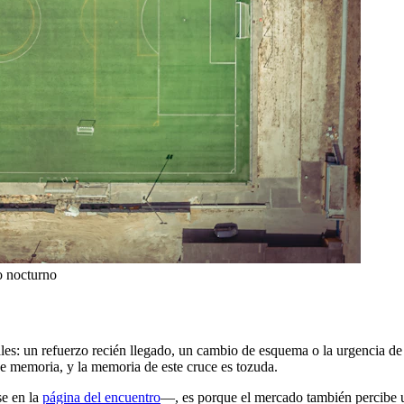
o nocturno
ales: un refuerzo recién llegado, un cambio de esquema o la urgencia de 
ene memoria, y la memoria de este cruce es tozuda.
se en la
página del encuentro
—, es porque el mercado también percibe u