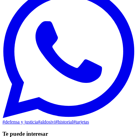
#
defensa y justicia
#
aldosivi
#
historial
#
tarjetas
Te puede interesar