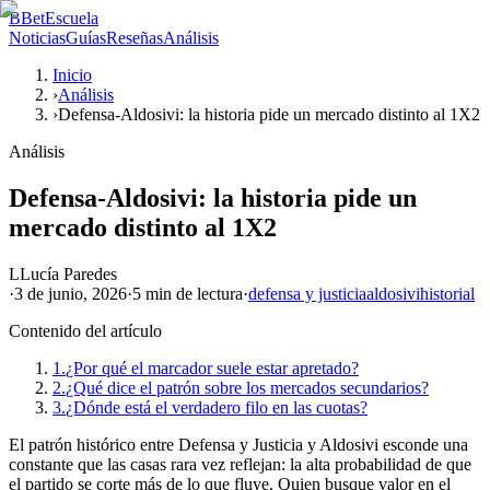
B
BetEscuela
Noticias
Guías
Reseñas
Análisis
Inicio
›
Análisis
›
Defensa-Aldosivi: la historia pide un mercado distinto al 1X2
Análisis
Defensa-Aldosivi: la historia pide un
mercado distinto al 1X2
L
Lucía Paredes
·
3 de junio, 2026
·
5 min
de lectura
·
defensa y justicia
aldosivi
historial
Contenido del artículo
1.
¿Por qué el marcador suele estar apretado?
2.
¿Qué dice el patrón sobre los mercados secundarios?
3.
¿Dónde está el verdadero filo en las cuotas?
El patrón histórico entre Defensa y Justicia y Aldosivi esconde una
constante que las casas rara vez reflejan: la alta probabilidad de que
el partido se corte más de lo que fluye. Quien busque valor en el