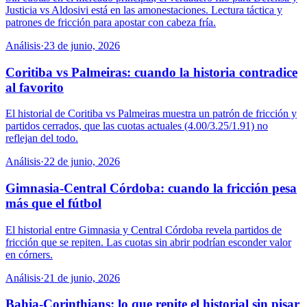
Justicia vs Aldosivi está en las amonestaciones. Lectura táctica y
patrones de fricción para apostar con cabeza fría.
Análisis
·
23 de junio, 2026
Coritiba vs Palmeiras: cuando la historia contradice
al favorito
El historial de Coritiba vs Palmeiras muestra un patrón de fricción y
partidos cerrados, que las cuotas actuales (4.00/3.25/1.91) no
reflejan del todo.
Análisis
·
22 de junio, 2026
Gimnasia-Central Córdoba: cuando la fricción pesa
más que el fútbol
El historial entre Gimnasia y Central Córdoba revela partidos de
fricción que se repiten. Las cuotas sin abrir podrían esconder valor
en córners.
Análisis
·
21 de junio, 2026
Bahia-Corinthians: lo que repite el historial sin pisar