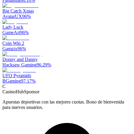
Fantasma
96.16
%
Big Catch Xmas
AvatarUX
96
%
Lady Luck
GameArt
96
%
Coin Win 2
Gamzix
96
%
Donny and Danny
Hacksaw Gaming
96.29
%
UFO Pyramids
BGaming
97.17
%
C
CasinoHub
Sponsor
Apuestas deportivas con las mejores cuotas. Bono de bienvenida
para nuevos usuarios.