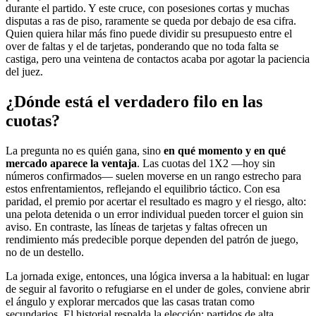
durante el partido. Y este cruce, con posesiones cortas y muchas
disputas a ras de piso, raramente se queda por debajo de esa cifra.
Quien quiera hilar más fino puede dividir su presupuesto entre el
over de faltas y el de tarjetas, ponderando que no toda falta se
castiga, pero una veintena de contactos acaba por agotar la paciencia
del juez.
¿Dónde está el verdadero filo en las
cuotas?
La pregunta no es quién gana, sino
en qué momento y en qué
mercado aparece la ventaja
. Las cuotas del 1X2 —hoy sin
números confirmados— suelen moverse en un rango estrecho para
estos enfrentamientos, reflejando el equilibrio táctico. Con esa
paridad, el premio por acertar el resultado es magro y el riesgo, alto:
una pelota detenida o un error individual pueden torcer el guion sin
aviso. En contraste, las líneas de tarjetas y faltas ofrecen un
rendimiento más predecible porque dependen del patrón de juego,
no de un destello.
La jornada exige, entonces, una lógica inversa a la habitual: en lugar
de seguir al favorito o refugiarse en el under de goles, conviene abrir
el ángulo y explorar mercados que las casas tratan como
secundarios. El historial respalda la elección: partidos de alta