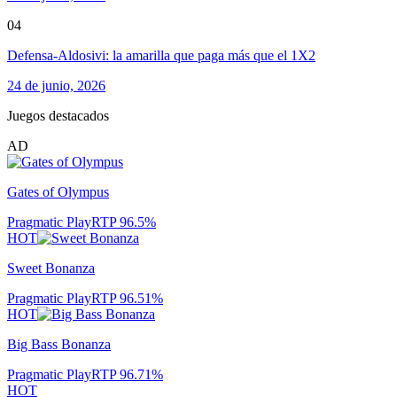
04
Defensa-Aldosivi: la amarilla que paga más que el 1X2
24 de junio, 2026
Juegos destacados
AD
Gates of Olympus
Pragmatic Play
RTP
96.5
%
HOT
Sweet Bonanza
Pragmatic Play
RTP
96.51
%
HOT
Big Bass Bonanza
Pragmatic Play
RTP
96.71
%
HOT