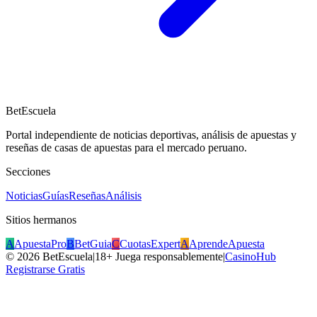
BetEscuela
Portal independiente de noticias deportivas, análisis de apuestas y
reseñas de casas de apuestas para el mercado peruano.
Secciones
Noticias
Guías
Reseñas
Análisis
Sitios hermanos
A
ApuestaPro
B
BetGuia
C
CuotasExpert
A
AprendeApuesta
©
2026
BetEscuela
|
18+ Juega responsablemente
|
CasinoHub
Registrarse Gratis