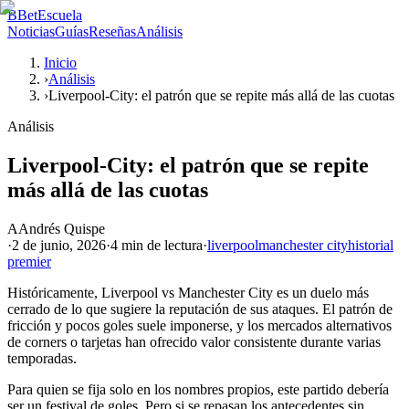
B
BetEscuela
Noticias
Guías
Reseñas
Análisis
Inicio
›
Análisis
›
Liverpool-City: el patrón que se repite más allá de las cuotas
Análisis
Liverpool-City: el patrón que se repite
más allá de las cuotas
A
Andrés Quispe
·
2 de junio, 2026
·
4 min
de lectura
·
liverpool
manchester city
historial
premier
Históricamente, Liverpool vs Manchester City es un duelo más
cerrado de lo que sugiere la reputación de sus ataques. El patrón de
fricción y pocos goles suele imponerse, y los mercados alternativos
de corners o tarjetas han ofrecido valor consistente durante varias
temporadas.
Para quien se fija solo en los nombres propios, este partido debería
ser un festival de goles. Pero si se repasan los antecedentes sin