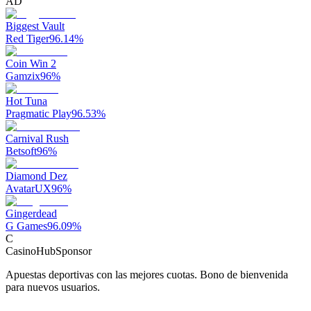
AD
Biggest Vault
Red Tiger
96.14
%
Coin Win 2
Gamzix
96
%
Hot Tuna
Pragmatic Play
96.53
%
Carnival Rush
Betsoft
96
%
Diamond Dez
AvatarUX
96
%
Gingerdead
G Games
96.09
%
C
CasinoHub
Sponsor
Apuestas deportivas con las mejores cuotas. Bono de bienvenida
para nuevos usuarios.