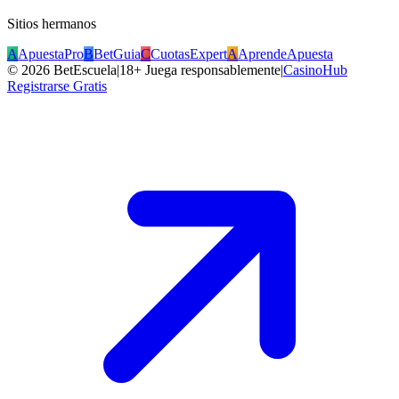
Sitios hermanos
A
ApuestaPro
B
BetGuia
C
CuotasExpert
A
AprendeApuesta
©
2026
BetEscuela
|
18+ Juega responsablemente
|
CasinoHub
Registrarse Gratis