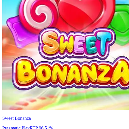
Sweet Bonanza
Pragmatic Play
RTP
96.51
%