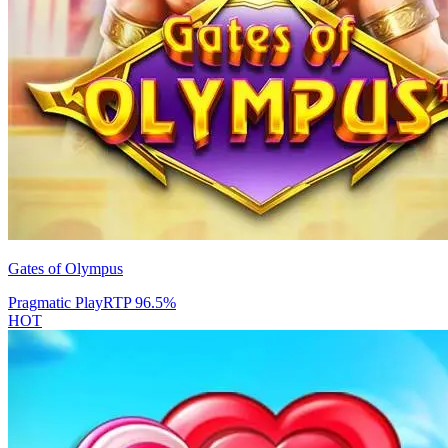
Gates of Olympus
Pragmatic Play
RTP
96.5
%
HOT