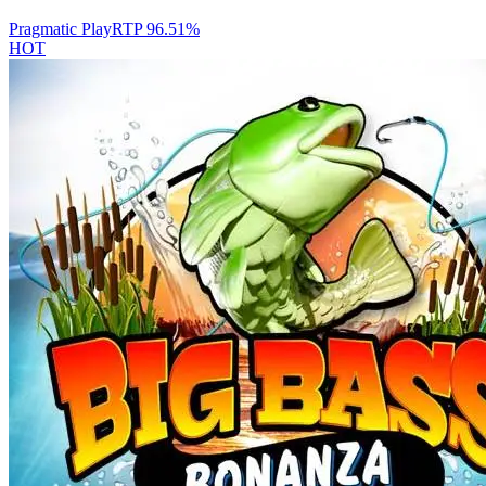
Pragmatic Play
RTP
96.51
%
HOT