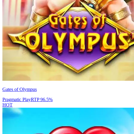
Gates of Olympus
Pragmatic Play
RTP
96.5
%
HOT