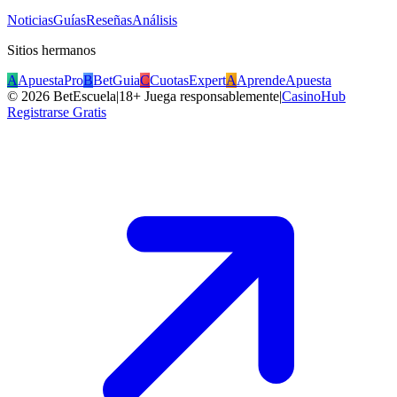
Noticias
Guías
Reseñas
Análisis
Sitios hermanos
A
ApuestaPro
B
BetGuia
C
CuotasExpert
A
AprendeApuesta
©
2026
BetEscuela
|
18+ Juega responsablemente
|
CasinoHub
Registrarse Gratis