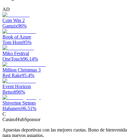
AD
Coin Win 2
Gamzix
96
%
Book of Azure
Tom Horn
95
%
Miko Festival
OneTouch
96.14
%
Million Christmas 3
Red Rake
95.4
%
Event Horizon
Betsoft
96
%
Shivering Strings
Habanero
96.51
%
C
CasinoHub
Sponsor
Apuestas deportivas con las mejores cuotas. Bono de bienvenida
para nuevos usuarios.