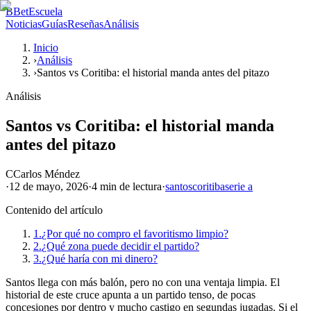
B
BetEscuela
Noticias
Guías
Reseñas
Análisis
Inicio
›
Análisis
›
Santos vs Coritiba: el historial manda antes del pitazo
Análisis
Santos vs Coritiba: el historial manda
antes del pitazo
C
Carlos Méndez
·
12 de mayo, 2026
·
4 min
de lectura
·
santos
coritiba
serie a
Contenido del artículo
1.
¿Por qué no compro el favoritismo limpio?
2.
¿Qué zona puede decidir el partido?
3.
¿Qué haría con mi dinero?
Santos llega con más balón, pero no con una ventaja limpia. El
historial de este cruce apunta a un partido tenso, de pocas
concesiones por dentro y mucho castigo en segundas jugadas. Si el