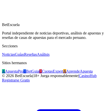
BetEscuela
Portal independiente de noticias deportivas, análisis de apuestas y
reseñas de casas de apuestas para el mercado peruano.
Secciones
Noticias
Guías
Reseñas
Análisis
Sitios hermanos
A
ApuestaPro
B
BetGuia
C
CuotasExpert
A
AprendeApuesta
©
2026
BetEscuela
|
18+ Juega responsablemente
|
CasinoHub
Registrarse Gratis