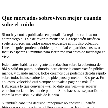
Qué mercados sobreviven mejor cuando
sube el ruido
Si no hay cuotas publicadas en pantalla, la regla no cambia: no
entrar ciego al 1X2 de favorito mediático. La repetición histórica
suele favorecer mercados menos expuestos al impulso colectivo.
Línea de goles prudente, doble oportunidad en partidos tensos, o
incluso esperar 15 minutos para leer ritmo real antes de tocar algo en
vivo.
Este martes hablaba con gente de redacción sobre la cobertura del
8M y salió un punto incómodo, pero cierto: la conversación pública
manda, y cuando manda, todos creemos que podemos decidir rápido
sobre todo, incluso sobre lo que pide pausa y método. Eso pesa. En
apuestas, velocidad casi siempre equivale a pagar de más. En
BetEscuela lo que conviene —sí, lo digo una vez— es separar
emoción social de lectura de partido. Si no haces esa separación, te
cobra la comisión invisible de la prisa.
Y también cabe una decisión impopular: no apostar. El patrón
histórico no obliga a jugar; obliga a seleccionar. Hay fines de