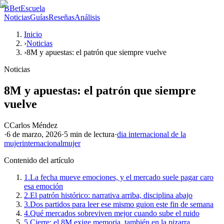
B
BetEscuela
Noticias
Guías
Reseñas
Análisis
Inicio
›
Noticias
›
8M y apuestas: el patrón que siempre vuelve
Noticias
8M y apuestas: el patrón que siempre
vuelve
C
Carlos Méndez
·
6 de marzo, 2026
·
5 min
de lectura
·
dia internacional de la
mujer
internacional
mujer
Contenido del artículo
1.
La fecha mueve emociones, y el mercado suele pagar caro
esa emoción
2.
El patrón histórico: narrativa arriba, disciplina abajo
3.
Dos partidos para leer ese mismo guion este fin de semana
4.
Qué mercados sobreviven mejor cuando sube el ruido
5.
Cierre: el 8M exige memoria, también en la pizarra