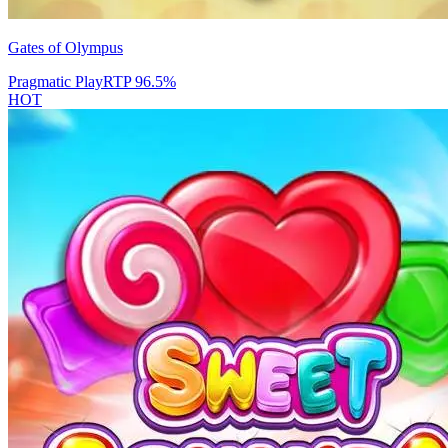
Gates of Olympus
Pragmatic Play
RTP
96.5
%
HOT