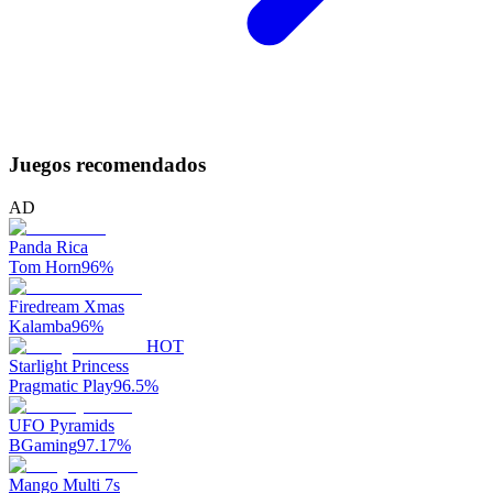
Juegos recomendados
AD
Panda Rica
Tom Horn
96
%
Firedream Xmas
Kalamba
96
%
HOT
Starlight Princess
Pragmatic Play
96.5
%
UFO Pyramids
BGaming
97.17
%
Mango Multi 7s