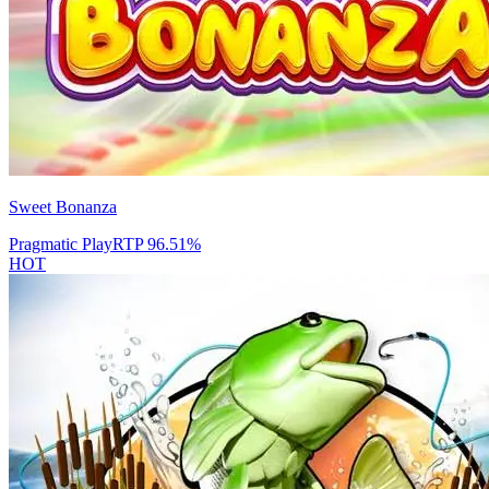
Sweet Bonanza
Pragmatic Play
RTP
96.51
%
HOT