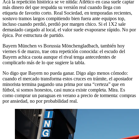
Acá la repetición histórica se ve nítida: Atlético en casa suele captar
más dinero del que respalda su versión real cuando llega con
etiqueta de favorito corto. Real Sociedad, en temporadas recientes,
sostuvo tramos largos compitiendo bien fuera ante equipos top,
incluso cuando perdió, perdió por margen chico. Si el 1X2 sale
demasiado cargado al local, el valor suele evaporarse rápido. No por
épica. Por estructura de partido.
Bayern München vs Borussia Mönchengladbach, también hoy
viernes 6 de marzo, trae otra repetición conocida: el escudo del
Bayern achica cuota aunque el rival tenga antecedentes de
complicarlo más de lo que sugiere la tabla.
No digo que Bayern no pueda ganar. Digo algo menos cómodo:
cuando el mercado transforma estos cruces en trámite, el apostador
minorista termina pagando una prima por una “certeza” que en
fútbol, si somos honestos, casi nunca existe completa. Mira. Es
como comprar un paraguas en verano a precio de tormenta: compras
por ansiedad, no por probabilidad real.