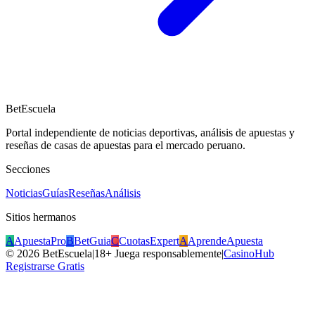
BetEscuela
Portal independiente de noticias deportivas, análisis de apuestas y
reseñas de casas de apuestas para el mercado peruano.
Secciones
Noticias
Guías
Reseñas
Análisis
Sitios hermanos
A
ApuestaPro
B
BetGuia
C
CuotasExpert
A
AprendeApuesta
©
2026
BetEscuela
|
18+ Juega responsablemente
|
CasinoHub
Registrarse Gratis