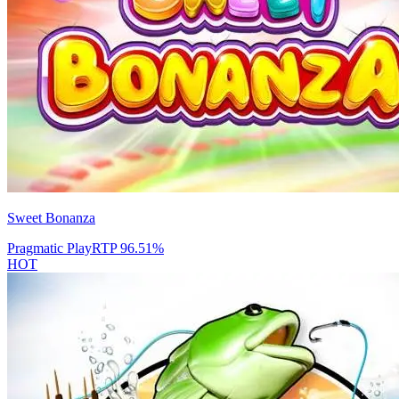
Sweet Bonanza
Pragmatic Play
RTP
96.51
%
HOT