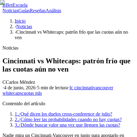
B
BetEscuela
Noticias
Guías
Reseñas
Análisis
Inicio
›
Noticias
›
Cincinnati vs Whitecaps: patrón frío que las cuotas aún no
ven
Noticias
Cincinnati vs Whitecaps: patrón frío que
las cuotas aún no ven
C
Carlos Méndez
·
4 de junio, 2026
·
5 min
de lectura
·
fc cincinnati
vancouver
whitecaps
cuotas mls
Contenido del artículo
1.
¿Qué dicen los duelos cross-conference de julio?
2.
¿Cómo leer las probabilidades cuando no hay cuotas?
3.
¿Dónde buscar valor una vez que lleguen las cuotas?
Nadie mira un Cincinnati-Vancouver en junio para apostarlo en