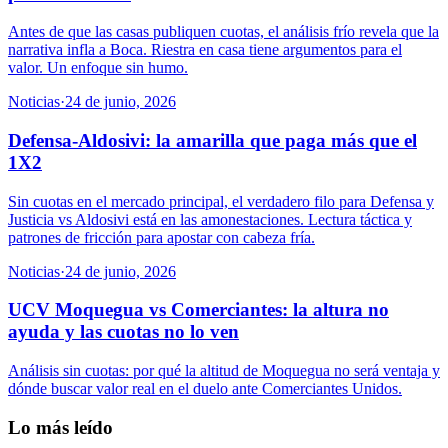
Antes de que las casas publiquen cuotas, el análisis frío revela que la
narrativa infla a Boca. Riestra en casa tiene argumentos para el
valor. Un enfoque sin humo.
Noticias
·
24 de junio, 2026
Defensa-Aldosivi: la amarilla que paga más que el
1X2
Sin cuotas en el mercado principal, el verdadero filo para Defensa y
Justicia vs Aldosivi está en las amonestaciones. Lectura táctica y
patrones de fricción para apostar con cabeza fría.
Noticias
·
24 de junio, 2026
UCV Moquegua vs Comerciantes: la altura no
ayuda y las cuotas no lo ven
Análisis sin cuotas: por qué la altitud de Moquegua no será ventaja y
dónde buscar valor real en el duelo ante Comerciantes Unidos.
Lo más leído