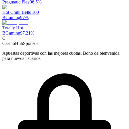
Pragmatic Play
96.5
%
Hot Chilli Bells 100
BGaming
97
%
Totally Hot
BGaming
97.21
%
C
CasinoHub
Sponsor
Apuestas deportivas con las mejores cuotas. Bono de bienvenida
para nuevos usuarios.