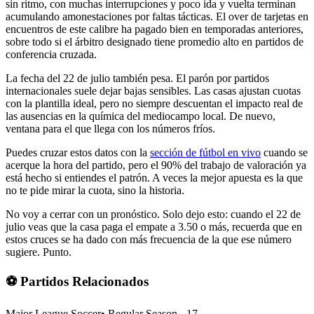
sin ritmo, con muchas interrupciones y poco ida y vuelta terminan
acumulando amonestaciones por faltas tácticas. El over de tarjetas en
encuentros de este calibre ha pagado bien en temporadas anteriores,
sobre todo si el árbitro designado tiene promedio alto en partidos de
conferencia cruzada.
La fecha del 22 de julio también pesa. El parón por partidos
internacionales suele dejar bajas sensibles. Las casas ajustan cuotas
con la plantilla ideal, pero no siempre descuentan el impacto real de
las ausencias en la química del mediocampo local. De nuevo,
ventana para el que llega con los números fríos.
Puedes cruzar estos datos con la
sección de fútbol en vivo
cuando se
acerque la hora del partido, pero el 90% del trabajo de valoración ya
está hecho si entiendes el patrón. A veces la mejor apuesta es la que
no te pide mirar la cuota, sino la historia.
No voy a cerrar con un pronóstico. Solo dejo esto: cuando el 22 de
julio veas que la casa paga el empate a 3.50 o más, recuerda que en
estos cruces se ha dado con más frecuencia de la que ese número
sugiere. Punto.
⚽ Partidos Relacionados
Major League Soccer
•
Regular Season - 17